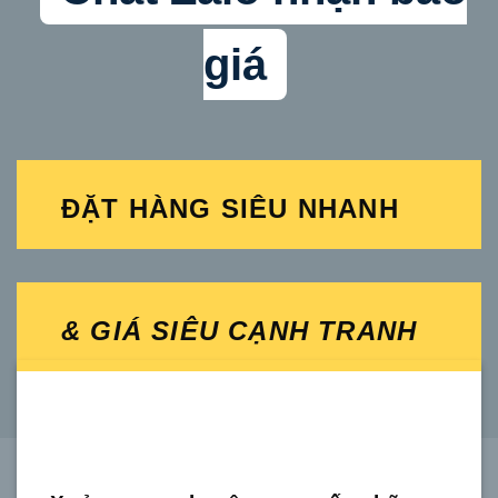
giá
ĐẶT HÀNG SIÊU NHANH
& GIÁ SIÊU CẠNH TRANH