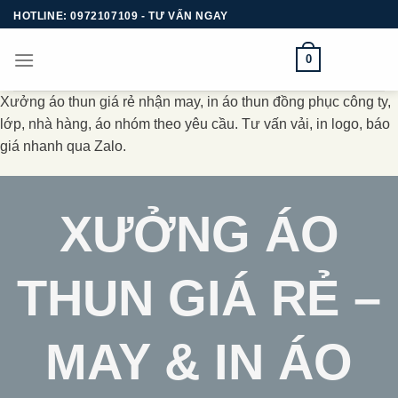
Bỏ
HOTLINE: 0972107109 - TƯ VẤN NGAY
qua
nội
0
dung
Xưởng áo thun giá rẻ nhận may, in áo thun đồng phục công ty,
lớp, nhà hàng, áo nhóm theo yêu cầu. Tư vấn vải, in logo, báo
giá nhanh qua Zalo.
XƯỞNG ÁO
THUN GIÁ RẺ –
MAY & IN ÁO