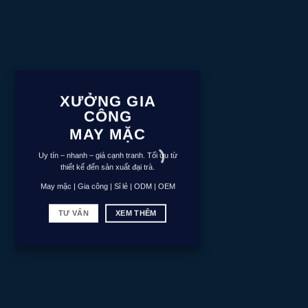
XƯỞNG GIA
CÔNG
MAY MẶC
Uy tín – nhanh – giá cạnh tranh. Tối ưu từ
thiết kế đến sản xuất đại trà.
May mặc | Gia công | Sỉ lẻ | ODM | OEM
TƯ VẤN
XEM THÊM