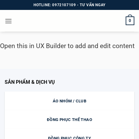
Bỏ
HOTLINE: 0972107109 - TƯ VẤN NGAY
qua
nội
0
dung
Open this in UX Builder to add and edit content
SẢN PHẨM & DỊCH VỤ
ÁO NHÓM / CLUB
ĐỒNG PHỤC THỂ THAO
ĐỒNG PHỤC CÔNG TY