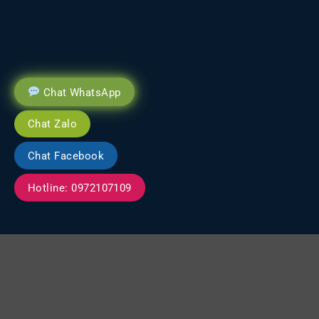
Chat WhatsApp
Chat Zalo
Chat Facebook
Hotline: 0972107109
SẢN PHẨM & DỊCH VỤ
ÁO NHÓM / CLUB
ĐỒNG PHỤC THỂ