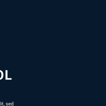
OL
it, sed