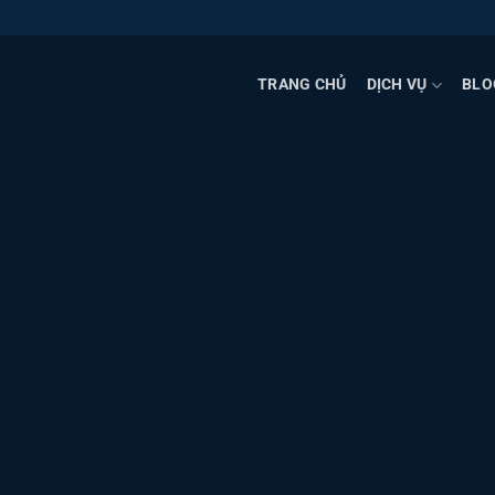
Bỏ
qua
nội
TRANG CHỦ
DỊCH VỤ
BLO
dung