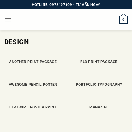
Bỏ
HOTLINE: 0972107109 - TƯ VẤN NGAY
qua
nội
0
dung
DESIGN
ANOTHER PRINT PACKAGE
FL3 PRINT PACKAGE
AWESOME PENCIL POSTER
PORTFOLIO TYPOGRAPHY
FLATSOME POSTER PRINT
MAGAZINE