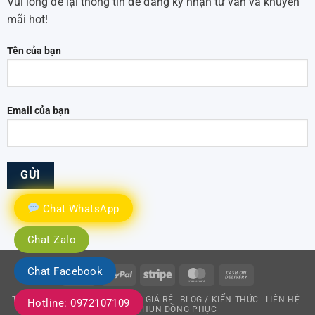
Vui lòng để lại thông tin để đăng ký nhận tư vấn và khuyến
mãi hot!
Tên của bạn
Email của bạn
Chat WhatsApp
Chat Zalo
Chat Facebook
Visa
PayPal
Stripe
MasterCard
Cash
On
TRANG CHỦ
XƯỞNG ÁO THUN GIÁ RẺ
BLOG / KIẾN THỨC
LIÊN HỆ
Hotline: 0972107109
Delivery
MAY ÁO THUN ĐỒNG PHỤC