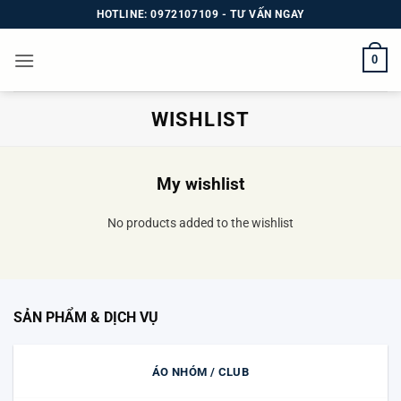
Bỏ
HOTLINE: 0972107109 - TƯ VẤN NGAY
qua
nội
0
dung
WISHLIST
My wishlist
No products added to the wishlist
SẢN PHẨM & DỊCH VỤ
ÁO NHÓM / CLUB