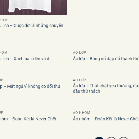
NHÓM
u lịch – Cuộc đời là những chuyến
)
NHÓM
ÁO LỚP
 lịch – Xách ba lô lên và đi
Áo lớp – Bùng nổ đạp đổ thách th
Add to
Add
wishlist
wish
ỚP
ÁO LỚP
Áo lớp – Thắt chặt yêu thương, đ
ớp – Mất ngủ vì không có đối thủ
đầu thử thách
Add to
Add
wishlist
wish
ỚP
ÁO NHÓM
hóm – Đoàn Kết là Never Chết
Áo nhóm – Đoàn Kết là Never Chết
Add to
Add
wishlist
wish