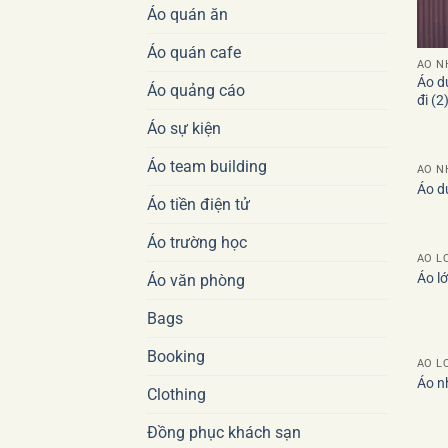
Áo quán ăn
Áo quán cafe
ÁO 
Áo d
Áo quảng cáo
đi (2
Áo sự kiện
Áo team building
ÁO 
Áo du
Áo tiền điện tử
Áo trường học
ÁO L
Áo l
Áo văn phòng
Bags
Booking
ÁO L
Áo n
Clothing
Đồng phục khách sạn