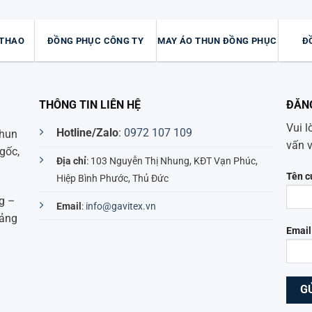
 THAO
ĐỒNG PHỤC CÔNG TY
MAY ÁO THUN ĐỒNG PHỤC
Đ
THÔNG TIN LIÊN HỆ
ĐĂN
Vui l
Hotline/Zalo
:
0972 107 109
thun
vấn 
gốc,
Địa chỉ
: 103 Nguyễn Thị Nhung, KĐT Vạn Phúc,
Tên c
Hiệp Bình Phước, Thủ Đức
g –
Email
:
info@gavitex.vn
uảng
Email