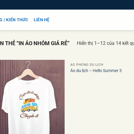
G / KIẾN THỨC
LIÊN HỆ
 THẺ “IN ÁO NHÓM GIÁ RẺ”
Hiển thị 1–12 của 14 kết q
ÁO PHÔNG DU LỊCH
Áo du lịch – Hello Summer 3
Add to
Add
wishlist
wish