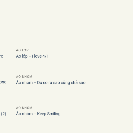
ÁO LỚP
ức
Áo lớp – I love 4/1
 to
Add to
list
wishlist
ÁO NHÓM
ương
Áo nhóm – Dù có ra sao cũng chả sao
 to
Add to
list
wishlist
ÁO NHÓM
 (2)
Áo nhóm – Keep Smiling
 to
Add to
list
wishlist