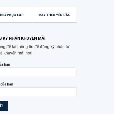
ỒNG PHỤC LỚP
MAY THEO YÊU CẦU
G KÝ NHẬN KHUYẾN MÃI
òng để lại thông tin để đăng ký nhận tư
và khuyến mãi hot!
ủa bạn
 của bạn