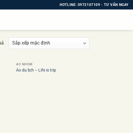
HOTLINE: 0972107109 - TƯ VẤN NGAY
uả
ÁO NHÓM
Áo du lịch – Life is trip
 to
Add to
list
wishlist