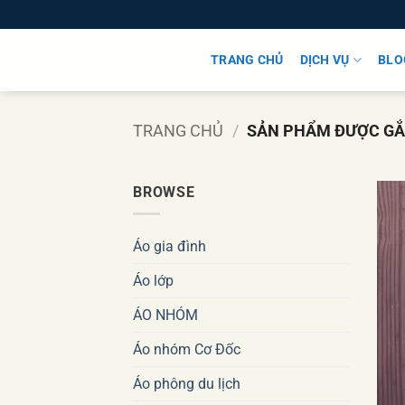
Bỏ
qua
nội
TRANG CHỦ
DỊCH VỤ
BLO
dung
TRANG CHỦ
/
SẢN PHẨM ĐƯỢC GẮN
BROWSE
Áo gia đình
Áo lớp
ÁO NHÓM
Áo nhóm Cơ Đốc
Áo phông du lịch