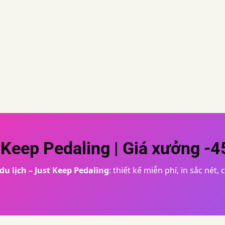
t Keep Pedaling
| Giá xưởng -
du lịch – Just Keep Pedaling
: thiết kế miễn phí, in sắc nét, 