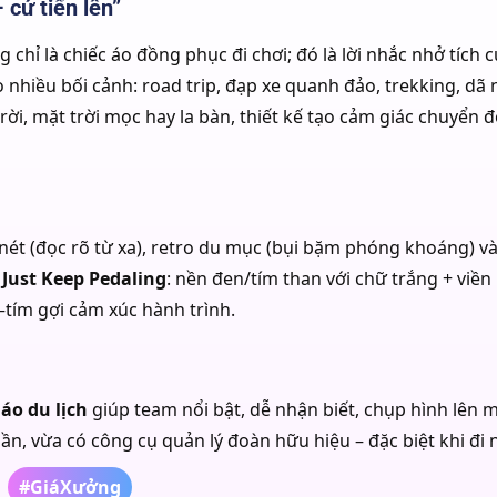
cứ tiến lên”
 chỉ là chiếc áo đồng phục đi chơi; đó là lời nhắc nhở tích cự
nhiều bối cảnh: road trip, đạp xe quanh đảo, trekking, dã ng
ời, mặt trời mọc hay la bàn, thiết kế tạo cảm giác chuyển đ
nét (đọc rõ từ xa), retro du mục (bụi bặm phóng khoáng) và
– Just Keep Pedaling
: nền đen/tím than với chữ trắng + viền
ím gợi cảm xúc hành trình.
,
áo du lịch
giúp team nổi bật, dễ nhận biết, chụp hình lên 
ần, vừa có công cụ quản lý đoàn hữu hiệu – đặc biệt khi đi
#GiáXưởng