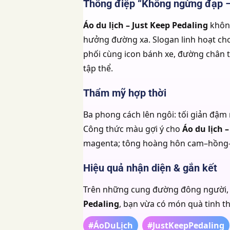
Thông điệp “Không ngừng đạp – 
Áo du lịch – Just Keep Pedaling
không
hưởng đường xa. Slogan linh hoạt cho 
phối cùng icon bánh xe, đường chân tr
tập thể.
Thẩm mỹ hợp thời
Ba phong cách lên ngôi: tối giản đậm 
Công thức màu gợi ý cho
Áo du lịch 
magenta; tông hoàng hôn cam–hồng–t
Hiệu quả nhận diện & gắn kết
Trên những cung đường đông người
Pedaling
, bạn vừa có món quà tinh th
#ÁoDuLịch
#JustKeepPedaling