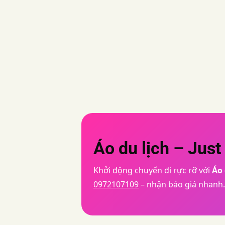
Áo du lịch – Jus
Khởi động chuyến đi rực rỡ với
Áo 
0972107109
– nhận báo giá nhanh.