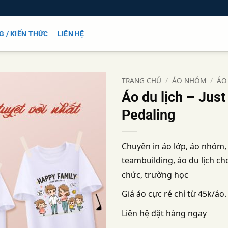
G / KIẾN THỨC
LIÊN HỆ
TRANG CHỦ
/
ÁO NHÓM
/
ÁO
Áo du lịch – Jus
Add to
Pedaling
wishlist
Chuyên in áo lớp, áo nhóm,
teambuilding, áo du lịch cho
chức, trường học
Giá áo cực rẻ chỉ từ 45k/áo.
Liên hệ đặt hàng ngay