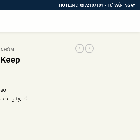
HOTLINE: 0972107109 - TƯ VẤN NGAY
 NHÓM
t Keep
 áo
 công ty, tổ