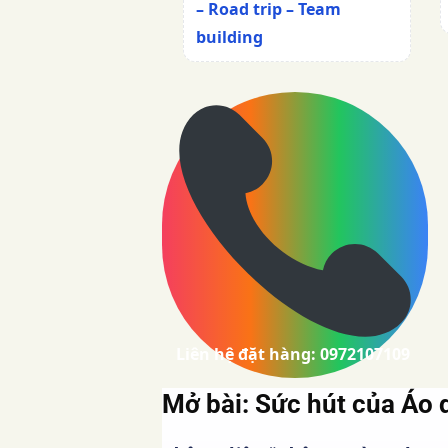
– Road trip – Team
building
Liên hệ đặt hàng: 0972107109
Mở bài: Sức hút của
Áo 