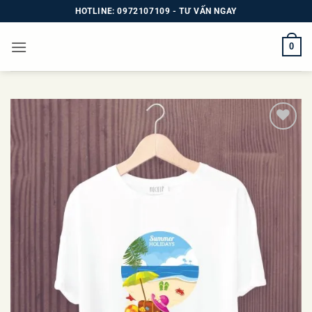
Bỏ
HOTLINE: 0972107109 - TƯ VẤN NGAY
qua
nội
0
dung
Add to
wishlist