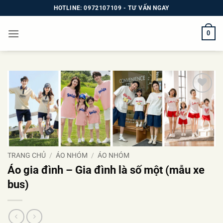
Bỏ
HOTLINE: 0972107109 - TƯ VẤN NGAY
qua
nội
0
dung
Add to
wishlist
TRANG CHỦ
/
ÁO NHÓM
/
ÁO NHÓM
Áo gia đình – Gia đình là số một (mẫu xe
bus)