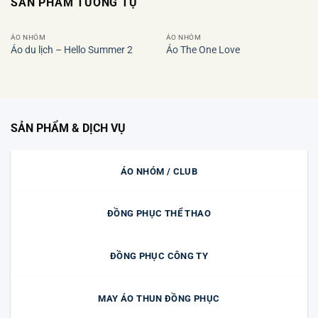
SẢN PHẨM TƯƠNG TỰ
ÁO NHÓM
ÁO NHÓM
Áo du lịch – Hello Summer 2
Áo The One Love
Add to
Add to
wishlist
wishlist
SẢN PHẨM & DỊCH VỤ
ÁO NHÓM / CLUB
ĐỒNG PHỤC THỂ THAO
ĐỒNG PHỤC CÔNG TY
MAY ÁO THUN ĐỒNG PHỤC