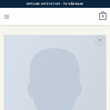
Bỏ
HOTLINE: 0972107109 - TƯ VẤN NGAY
qua
nội
0
dung
Add to
wishlist