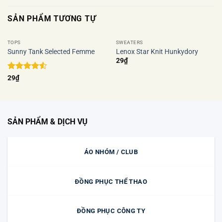
SẢN PHẨM TƯƠNG TỰ
TOPS
SWEATERS
Sunny Tank Selected Femme
Lenox Star Knit Hunkydory
Add to
Add to
29
₫
wishlist
wishlist
Được xếp
29
₫
hạng
4.5
5 sao
SẢN PHẨM & DỊCH VỤ
ÁO NHÓM / CLUB
ĐỒNG PHỤC THỂ THAO
ĐỒNG PHỤC CÔNG TY