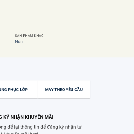
SẢN PHẨM KHÁC
SẢN PHẨM KHÁC
Nón
Balo túi rút
ỒNG PHỤC LỚP
MAY THEO YÊU CẦU
G KÝ NHẬN KHUYẾN MÃI
òng để lại thông tin để đăng ký nhận tư