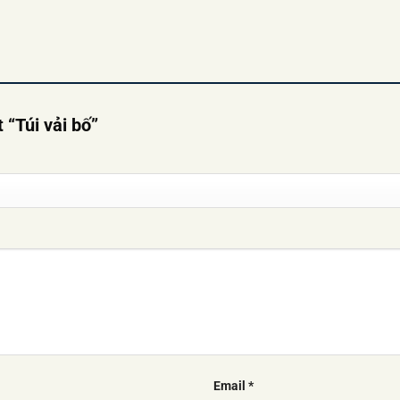
 “Túi vải bố”
Email
*