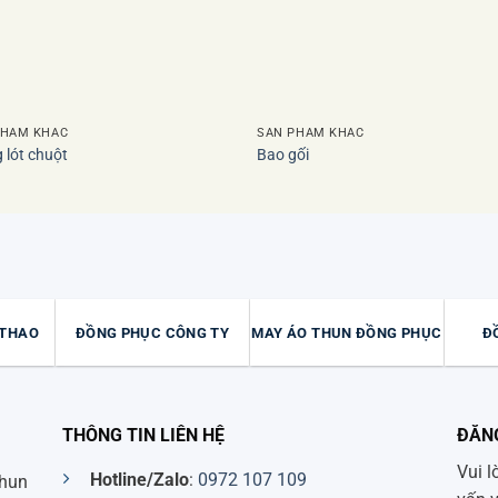
PHẨM KHÁC
SẢN PHẨM KHÁC
 lót chuột
Bao gối
 THAO
ĐỒNG PHỤC CÔNG TY
MAY ÁO THUN ĐỒNG PHỤC
Đ
THÔNG TIN LIÊN HỆ
ĐĂN
Vui l
Hotline/Zalo
:
0972 107 109
thun