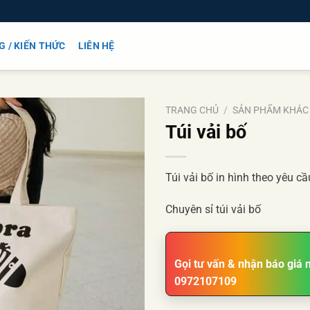
G / KIẾN THỨC
LIÊN HỆ
TRANG CHỦ
/
SẢN PHẨM KHÁC
Túi vải bố
Túi vải bố in hình theo yêu cầ
Add to
wishlist
Chuyên sỉ túi vải bố
Gọi tư vấn & nhận báo giá 
0972107109