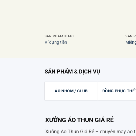
SẢN PHẨM KHÁC
SẢN 
Ví đựng tiền
Miếng
SẢN PHẨM & DỊCH VỤ
ÁO NHÓM / CLUB
ĐỒNG PHỤC THỂ
XƯỞNG ÁO THUN GIÁ RẺ
Xưởng Áo Thun Giá Rẻ – chuyên may áo 