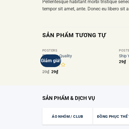
Pellentesque habitant morbi tristique senec
tempor sit amet, ante. Donec eu libero sit 
SẢN PHẨM TƯƠNG TỰ
POSTERS
POST
Premium Quality
Ship 
Giảm giá!
29
₫
Add to
wishlist
Được
Giá
Giá
29
₫
29
₫
gốc
hiện
xếp
là:
tại
hạng
29₫.
là:
2
5
29₫.
sao
SẢN PHẨM & DỊCH VỤ
ÁO NHÓM / CLUB
ĐỒNG PHỤC THỂ