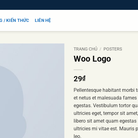
G / KIẾN THỨC
LIÊN HỆ
TRANG CHỦ
/
POSTERS
Woo Logo
Add to
wishlist
29
₫
Pellentesque habitant morbi t
et netus et malesuada fames 
egestas. Vestibulum tortor qu
ultricies eget, tempor sit ame
libero sit amet quam egestas
ultricies mi vitae est. Mauris 
leo.