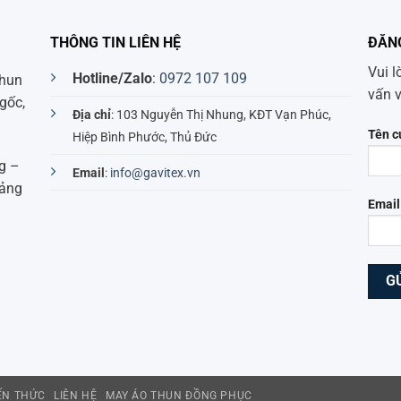
THÔNG TIN LIÊN HỆ
ĐĂN
Vui l
Hotline/Zalo
:
0972 107 109
thun
vấn 
gốc,
Địa chỉ
: 103 Nguyễn Thị Nhung, KĐT Vạn Phúc,
Tên c
Hiệp Bình Phước, Thủ Đức
g –
Email
:
info@gavitex.vn
uảng
Email
IẾN THỨC
LIÊN HỆ
MAY ÁO THUN ĐỒNG PHỤC