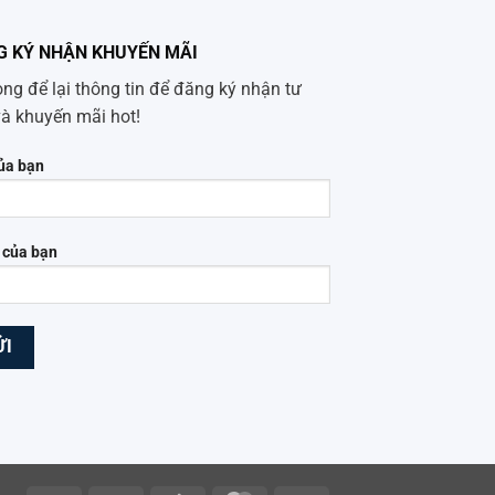
G KÝ NHẬN KHUYẾN MÃI
òng để lại thông tin để đăng ký nhận tư
và khuyến mãi hot!
ủa bạn
 của bạn