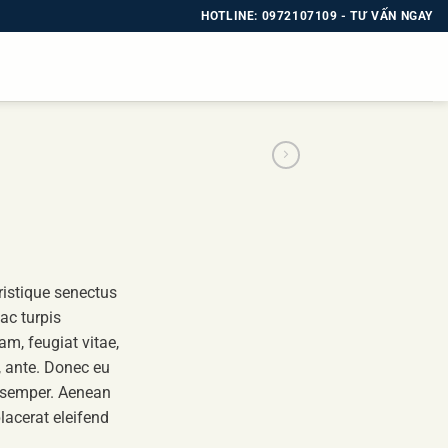
HOTLINE: 0972107109 - TƯ VẤN NGAY
ristique senectus
ac turpis
am, feugiat vitae,
t, ante. Donec eu
 semper. Aenean
placerat eleifend