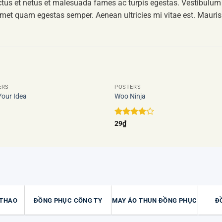
tus et netus et malesuada fames ac turpis egestas. Vestibulum to
amet quam egestas semper. Aenean ultricies mi vitae est. Mauris 
ERS
POSTERS
Your Idea
Woo Ninja
Add to
Add
wishlist
wishl
Được
29
₫
xếp hạng
4
5 sao
 THAO
ĐỒNG PHỤC CÔNG TY
MAY ÁO THUN ĐỒNG PHỤC
Đ