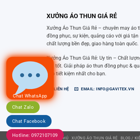
XƯỞNG ÁO THUN GIÁ RẺ
Xưởng Áo Thun Giá Rẻ – chuyên may áo 
đồng phục, sự kiện, quảng cáo với giá tận 
chất lượng bền đẹp, giao hàng toàn quốc.
Xưởng Áo Thun Giá Rẻ: Uy tín – Chất lượn
Giá tốt. Giải pháp áo thun đồng phục & q
cáo tiết kiệm nhất cho bạn.
LIÊN HỆ
EMAIL: INFO@GAVITEX.VN
Chat WhatsApp
Chat Zalo
Chat Facebook
Hotline: 0972107109
TRANG CHỦ
XƯỞNG ÁO THUN GIÁ RẺ
BLOG / K