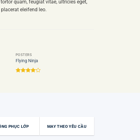
rtor quam, feugiat vitae, ultricies eget,
placerat eleifend leo.
POSTERS
Flying Ninja
 to
Add to
ist
wishlist
Được xếp
hạng
4.17
5 sao
ỒNG PHỤC LỚP
MAY THEO YÊU CẦU