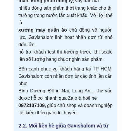
thao
,
đồng phục công ty
, váy đầm và
nhiều dòng sản phẩm thời trang khác cho thị
trường trong nước lẫn xuất khẩu. Với lợi thế
là
xưởng may quần áo
chủ động về nguồn
lực, Gavishalom linh hoạt nhận đơn từ nhỏ
đến lớn,
hỗ trợ khách test thị trường trước khi scale
lên số lượng hàng chục nghìn sản phẩm.
Bên cạnh phục vụ khách hàng tại TP HCM,
Gavishalom còn nhận đơn từ các tỉnh lân cận
như
Bình Dương, Đồng Nai, Long An… Tư vấn
được hỗ trợ nhanh qua Zalo & hotline
0972107109
, giúp chủ shop và doanh nghiệp
tiết kiệm thời gian di chuyển.
2.2. Mối liên hệ giữa Gavishalom và từ