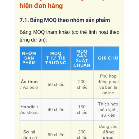
hiện đơn hàng
7.1. Bảng MOQ theo nhóm sản phẩm
Bảng MOQ tham khảo (có thể linh hoạt theo
từng dự án):
MOQ
NHÓM
MOQ
SẢN
SẢN
THỬ THỊ
GHI CHÚ
XUẤT
PHẨM
TRƯỜNG
CHUẨN
Phù hợp
Áo thun
200
đồng phục
50 chiếc
/ Áo polo
chiếc
và bán lẻ
online
Thích hợp
Hoodie
/
150
40 chiếc
mùa lạnh,
Áo khoác
chiếc
sự kiện
Dùng cho
Sơ mi
200
đồng
60 chiếc
công sở
chiếc
phục