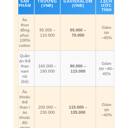
SẢN
TRƯỜNG
GAVISHALOM
LỆCH
PHẨM
(VNĐ)
(VNĐ)
ƯỚC
TÍNH
Áo
thun
Giảm
đồng
95.000 –
55.000 –
tới
phục
110.000
70.000
~45%
100%
cotton
Quần
áo thể
Giảm
thao
160.000 –
90.000 –
tới ~40–
nam
190.000
115.000
45%
nữ
(bộ)
Áo
khoác
thể
Giảm
thao /
200.000 –
115.000 –
tới
áo
230.000
135.000
~40%
khoác
đội
nhóm