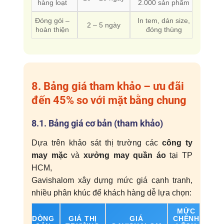
hàng loạt
2.000 sản phẩm
Đóng gói –
In tem, dán size,
2 – 5 ngày
hoàn thiện
đóng thùng
8. Bảng giá tham khảo – ưu đãi
đến 45% so với mặt bằng chung
8.1. Bảng giá cơ bản (tham khảo)
Dựa trên khảo sát thị trường các
công ty
may mặc
và
xưởng may quần áo
tại TP
HCM,
Gavishalom xây dựng mức giá cạnh tranh,
nhiều phân khúc để khách hàng dễ lựa chọn:
MỨC
DÒNG
GIÁ THỊ
GIÁ
CHÊNH