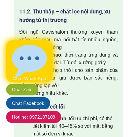
11.2. Thu thập – chắt lọc nội dung, xu
hướng từ thị trường
Đội ngũ Gavishalom thường xuyên tham
khảo các mẫu mã nổi bật từ nhiều nguồn,
phân tích xu hướng
quần áo thể thao
, thời trang ứng dụng và
đồng phục hiện đại. Từ đó, xưởng gợi ý
những chi tiết hợp thời cho sản phẩm của
bạn, nhưng vẫn giữ được bản sắc riêng,
Chat WhatsApp
tránh trùng lặp với
Chat Zalo
các thương hiệu khác.
Chat Facebook
11.3. 5 lý do cốt lõi
Hotline: 0972107109
Giá cạnh tranh
: tối ưu chi phí, có thể
tiết kiệm tới 40–45% so với mặt bằng
một số đơn vị khác.