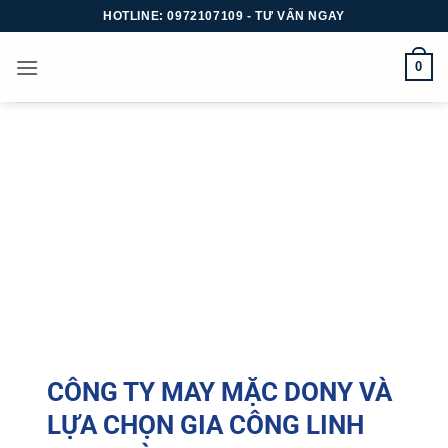
Bỏ
HOTLINE: 0972107109 - TƯ VẤN NGAY
qua
nội
0
dung
CÔNG TY MAY MẶC DONY
VÀ
LỰA CHỌN GIA CÔNG LINH