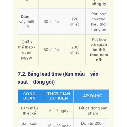
công ty
Phù hợp
Đầm
–
120
thương
váy thiết
30 chiếc
chiếc
hiệu thời
kế
trang nữ
Kết hợp
Quần
với
quần
thể thao /
200
50 chiếc
áo thể
quần
chiếc
thao nam
jogger
nữ
7.2. Bảng lead time (làm mẫu – sản
xuất – đóng gói)
CÔNG
THỜI GIAN
ÁP DỤNG
ĐOẠN
DỰ KIẾN
Làm mẫu
Tất cả dòng sản
3 – 7 ngày
thiết kế
phẩm
Sản xuất
Đơn từ 200 –
10 – 20 ngày