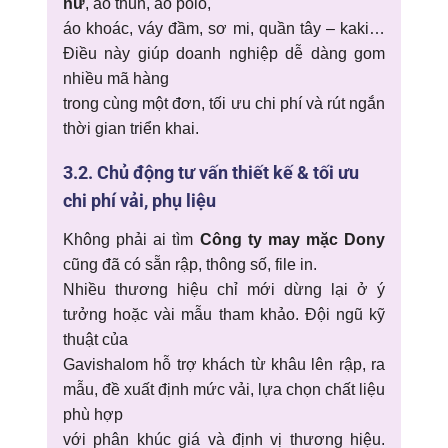
nữ
, áo thun, áo polo,
áo khoác, váy đầm, sơ mi, quần tây – kaki…
Điều này giúp doanh nghiệp dễ dàng gom
nhiều mã hàng
trong cùng một đơn, tối ưu chi phí và rút ngắn
thời gian triển khai.
3.2. Chủ động tư vấn thiết kế & tối ưu
chi phí vải, phụ liệu
Không phải ai tìm
Công ty may mặc Dony
cũng đã có sẵn rập, thông số, file in.
Nhiều thương hiệu chỉ mới dừng lại ở ý
tưởng hoặc vài mẫu tham khảo. Đội ngũ kỹ
thuật của
Gavishalom hỗ trợ khách từ khâu lên rập, ra
mẫu, đề xuất định mức vải, lựa chọn chất liệu
phù hợp
với phân khúc giá và định vị thương hiệu.