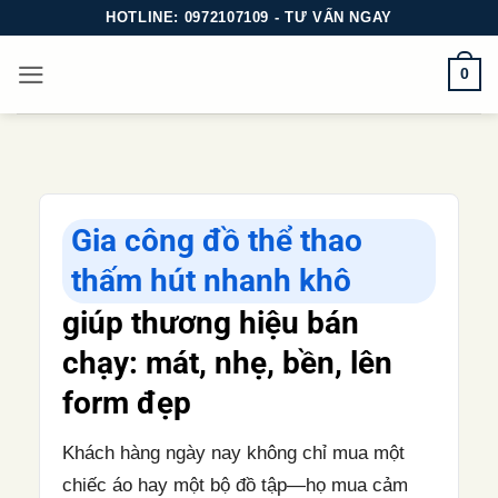
Bỏ
HOTLINE: 0972107109 - TƯ VẤN NGAY
qua
0
nội
dung
Gia công đồ thể thao
thấm hút nhanh khô
giúp thương hiệu bán
chạy: mát, nhẹ, bền, lên
form đẹp
Khách hàng ngày nay không chỉ mua một
chiếc áo hay một bộ đồ tập—họ mua cảm