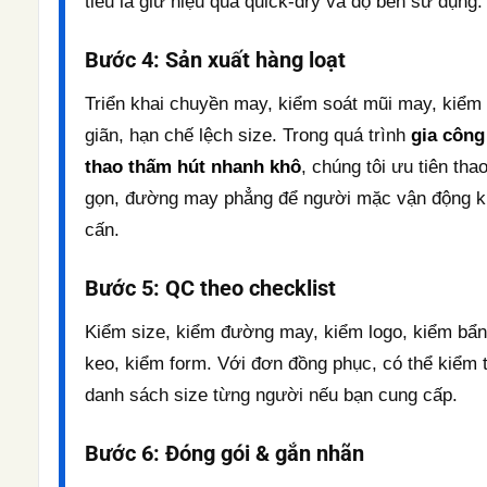
tiêu là giữ hiệu quả quick-dry và độ bền sử dụng.
Bước 4: Sản xuất hàng loạt
Triển khai chuyền may, kiểm soát mũi may, kiểm 
giãn, hạn chế lệch size. Trong quá trình
gia công
thao thấm hút nhanh khô
, chúng tôi ưu tiên tha
gọn, đường may phẳng để người mặc vận động 
cấn.
Bước 5: QC theo checklist
Kiểm size, kiểm đường may, kiểm logo, kiểm bẩn
keo, kiểm form. Với đơn đồng phục, có thể kiểm 
danh sách size từng người nếu bạn cung cấp.
Bước 6: Đóng gói & gắn nhãn