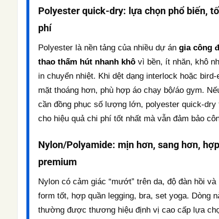
Polyester quick-dry: lựa chọn phổ biến, tố
phí
Polyester là nền tảng của nhiều dự án
gia công đ
thao thấm hút nhanh khô
vì bền, ít nhăn, khô n
in chuyển nhiệt. Khi dệt dạng interlock hoặc bird-
mặt thoáng hơn, phù hợp áo chạy bộ/áo gym. Nế
cần đồng phục số lượng lớn, polyester quick-dry
cho hiệu quả chi phí tốt nhất mà vẫn đảm bảo cô
Nylon/Polyamide: mịn hơn, sang hơn, hợ
premium
Nylon có cảm giác “mướt” trên da, độ đàn hồi và
form tốt, hợp quần legging, bra, set yoga. Dòng n
thường được thương hiệu định vị cao cấp lựa ch