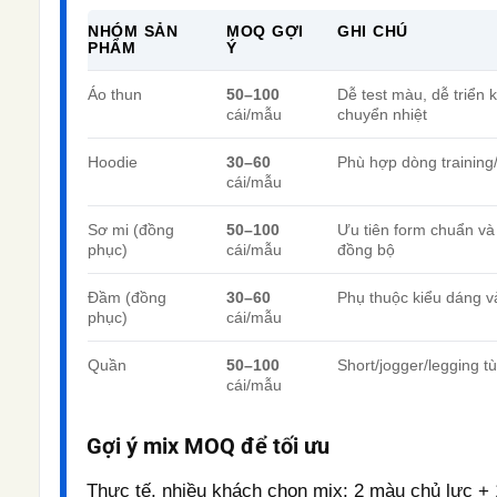
NHÓM SẢN
MOQ GỢI
GHI CHÚ
PHẨM
Ý
Áo thun
50–100
Dễ test màu, dễ triển k
cái/mẫu
chuyển nhiệt
Hoodie
30–60
Phù hợp dòng training
cái/mẫu
Sơ mi (đồng
50–100
Ưu tiên form chuẩn và 
phục)
cái/mẫu
đồng bộ
Đầm (đồng
30–60
Phụ thuộc kiểu dáng và
phục)
cái/mẫu
Quần
50–100
Short/jogger/legging tù
cái/mẫu
Gợi ý mix MOQ để tối ưu
Thực tế, nhiều khách chọn mix: 2 màu chủ lực +