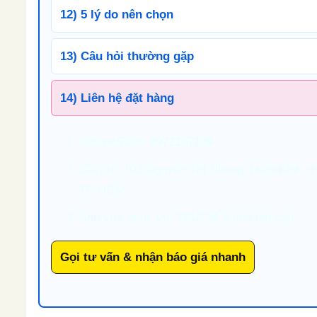
12) 5 lý do nên chọn
13) Câu hỏi thường gặp
14) Liên hệ đặt hàng
Hotline/Zalo:
0972107109
Địa chỉ: 103 Nguyễn Thị Nhung, Hiệp Bình, 
TP HCM
Khu vực phục vụ: TPHCM & tỉnh lân cận
Gọi tư vấn & nhận báo giá nhanh