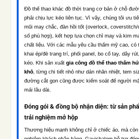
Đồ thể thao khác đồ thời trang cơ bản ở chỗ đư
phải chịu lực kéo liên tục. Vì vậy, chúng tôi ưu ti
mũi may chắc, đàn hồi tốt (overlock, coverstitch/
sổ phù hợp), kết hợp lựa chọn chỉ may và kim m
chất liệu. Với các mẫu yêu cầu thẩm mỹ cao, có t
khai ép/đè trang trí, phối panel, bo cổ tay, dây rú
kéo. Khi sản xuất
gia công đồ thể thao thấm hú
khô
, từng chi tiết nhỏ như dán nhãn nhiệt, tem s
đường cắt gọn cũng được kiểm soát để người mặ
mái lâu dài.
Đóng gói & đồng bộ nhận diện: từ sản p
trải nghiệm mở hộp
Thương hiệu mạnh không chỉ ở chiếc áo, mà còn 
nghiệm khách nhận hàng. Gavishalom hỗ trợ đón