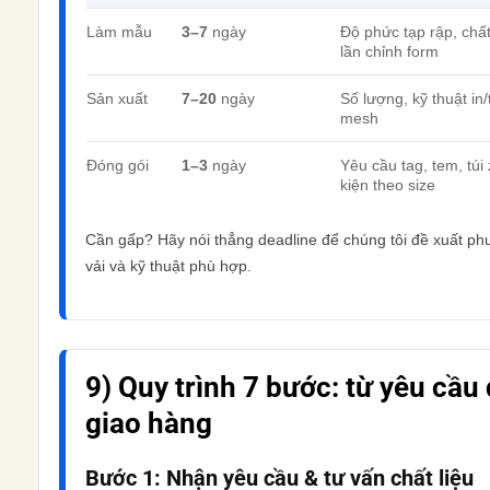
Làm mẫu
3–7
ngày
Độ phức tạp rập, chất
lần chỉnh form
Sản xuất
7–20
ngày
Số lượng, kỹ thuật in/
mesh
Đóng gói
1–3
ngày
Yêu cầu tag, tem, túi 
kiện theo size
Cần gấp? Hãy nói thẳng deadline để chúng tôi đề xuất p
vải và kỹ thuật phù hợp.
9) Quy trình 7 bước: từ yêu cầu
giao hàng
Bước 1: Nhận yêu cầu & tư vấn chất liệu