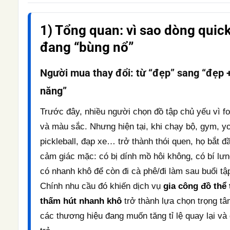
1) Tổng quan: vì sao dòng quic
đang “bùng nổ”
Người mua thay đổi: từ “đẹp” sang “đẹp 
năng”
Trước đây, nhiều người chọn đồ tập chủ yếu vì f
và màu sắc. Nhưng hiện tại, khi chạy bộ, gym, y
pickleball, đạp xe… trở thành thói quen, họ bắt đ
cảm giác mặc: có bị dính mồ hôi không, có bí lư
có nhanh khô để còn đi cà phê/đi làm sau buổi tậ
Chính nhu cầu đó khiến dịch vụ
gia công đồ thể
thấm hút nhanh khô
trở thành lựa chọn trọng t
các thương hiệu đang muốn tăng tỉ lệ quay lại và