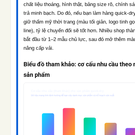
chất liệu thoáng, hình thật, bảng size rõ, chính s
trả minh bạch. Do đó, nếu bạn làm hàng quick-d
giữ thẩm mỹ thời trang (màu tối giản, logo tinh gọ
line), tỷ lệ chuyển đổi sẽ tốt hơn. Nhiều shop th
bắt đầu từ 1–2 mẫu chủ lực, sau đó mở thêm mà
nâng cấp vải.
Biểu đồ tham khảo: cơ cấu nhu cầu theo
sản phẩm
Cơ cấu nhu cầu (tham khảo) cho sản phẩm quick-dry
Dữ liệu mang tính định hướng để bạn xây danh mục sản phẩm và kế hoạch sản xuất
36%
30%
25%
19%
13%