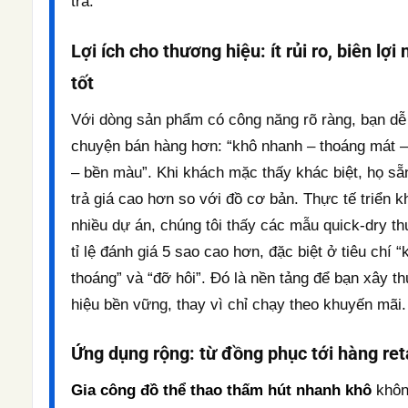
trả.
Lợi ích cho thương hiệu: ít rủi ro, biên lợi
tốt
Với dòng sản phẩm có công năng rõ ràng, bạn dễ
chuyện bán hàng hơn: “khô nhanh – thoáng mát –
– bền màu”. Khi khách mặc thấy khác biệt, họ sẵ
trả giá cao hơn so với đồ cơ bản. Thực tế triển k
nhiều dự án, chúng tôi thấy các mẫu quick-dry t
tỉ lệ đánh giá 5 sao cao hơn, đặc biệt ở tiêu chí “
thoáng” và “đỡ hôi”. Đó là nền tảng để bạn xây t
hiệu bền vững, thay vì chỉ chạy theo khuyến mãi.
Ứng dụng rộng: từ đồng phục tới hàng reta
Gia công đồ thể thao thấm hút nhanh khô
khôn