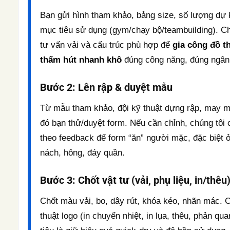
Bạn gửi hình tham khảo, bảng size, số lượng dự 
mục tiêu sử dụng (gym/chạy bộ/teambuilding). Ch
tư vấn vải và cấu trúc phù hợp để
gia công đồ t
thấm hút nhanh khô
đúng công năng, đúng ngân
Bước 2: Lên rập & duyệt mẫu
Từ mẫu tham khảo, đội kỹ thuật dựng rập, may m
đó bạn thử/duyệt form. Nếu cần chỉnh, chúng tôi 
theo feedback để form “ăn” người mặc, đặc biệt ở
nách, hông, đáy quần.
Bước 3: Chốt vật tư (vải, phụ liệu, in/thêu
Chốt màu vải, bo, dây rút, khóa kéo, nhãn mác. 
thuật logo (in chuyển nhiệt, in lụa, thêu, phản qu