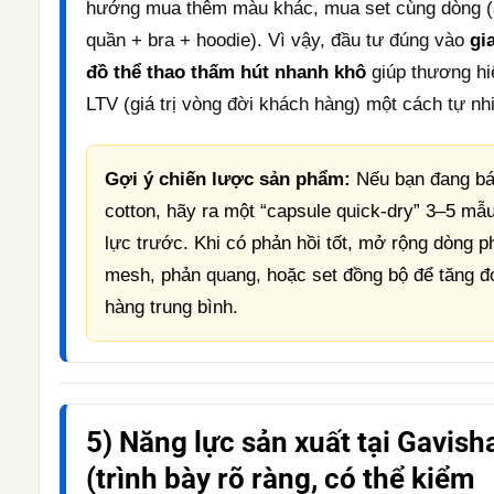
hướng mua thêm màu khác, mua set cùng dòng (
quần + bra + hoodie). Vì vậy, đầu tư đúng vào
gi
đồ thể thao thấm hút nhanh khô
giúp thương hi
LTV (giá trị vòng đời khách hàng) một cách tự nh
Gợi ý chiến lược sản phẩm:
Nếu bạn đang bá
cotton, hãy ra một “capsule quick-dry” 3–5 mẫ
lực trước. Khi có phản hồi tốt, mở rộng dòng p
mesh, phản quang, hoặc set đồng bộ để tăng đ
hàng trung bình.
5) Năng lực sản xuất tại Gavis
(trình bày rõ ràng, có thể kiểm