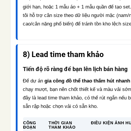
giới hạn, hoặc 1 mẫu áo + 1 mẫu quần để tạo set
tôi hỗ trợ cân size theo dữ liệu người mặc (nam/
cao/cân nặng phổ biến) để tránh tồn kho lệch size
8) Lead time tham khảo
Tiến độ rõ ràng để bạn lên lịch bán hàng
Để dự án
gia công đồ thể thao thấm hút nhanh
chạy mượt, bạn nên chốt thiết kế và màu vải sớ
đây là lead time tham khảo, có thể rút ngắn nếu 
sẵn rập hoặc chọn vải có sẵn kho.
CÔNG
THỜI GIAN
ĐIỀU KIỆN ẢNH 
ĐOẠN
THAM KHẢO