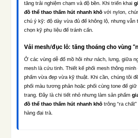
tăng trải nghiệm chạm và độ bền. Khi triển khai
g
đồ thể thao thấm hút nhanh khô
với nylon, chún
chú ý kỹ: độ dày vừa đủ để không lộ, nhưng vẫn 
chọn kỹ phụ liệu để tránh cấn.
Vải mesh/đục lỗ: tăng thoáng cho vùng “
Ở các vùng dễ đổ mồ hôi như nách, lưng, giữa n
mesh là cứu tinh. Thiết kế phối mesh thông minh
phẩm vừa đẹp vừa kỹ thuật. Khi cần, chúng tôi đ
phối màu tương phản hoặc phối cùng tone để giữ 
trang. Đây là chi tiết nhỏ nhưng làm sản phẩm
gi
đồ thể thao thấm hút nhanh khô
trông “ra chất
hàng đại trà.