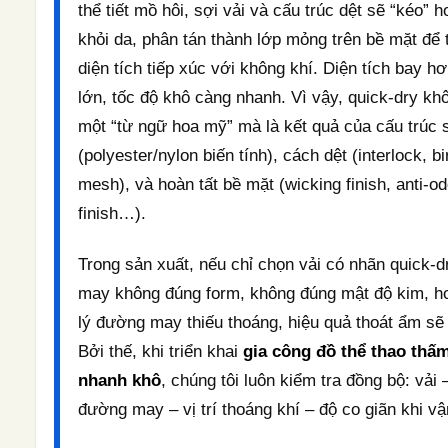
thể tiết mồ hôi, sợi vải và cấu trúc dệt sẽ “kéo” h
khỏi da, phân tán thành lớp mỏng trên bề mặt để 
diện tích tiếp xúc với không khí. Diện tích bay hơ
lớn, tốc độ khô càng nhanh. Vì vậy, quick-dry kh
một “từ ngữ hoa mỹ” mà là kết quả của cấu trúc 
(polyester/nylon biến tính), cách dệt (interlock, b
mesh), và hoàn tất bề mặt (wicking finish, anti-od
finish…).
Trong sản xuất, nếu chỉ chọn vải có nhãn quick-
may không đúng form, không đúng mật độ kim, h
lý đường may thiếu thoáng, hiệu quả thoát ẩm sẽ
Bởi thế, khi triển khai
gia công đồ thể thao thấ
nhanh khô
, chúng tôi luôn kiểm tra đồng bộ: vải 
đường may – vị trí thoáng khí – độ co giãn khi v