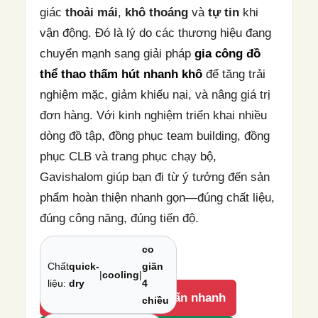
giác
thoải mái
,
khô thoáng
và
tự tin
khi
vận động. Đó là lý do các thương hiệu đang
chuyển mạnh sang giải pháp
gia công đồ
thể thao thấm hút nhanh khô
để tăng trải
nghiệm mặc, giảm khiếu nại, và nâng giá trị
đơn hàng. Với kinh nghiệm triển khai nhiều
dòng đồ tập, đồng phục team building, đồng
phục CLB và trang phục chạy bộ,
Gavishalom giúp bạn đi từ ý tưởng đến sản
phẩm hoàn thiện nhanh gọn—đúng chất liệu,
đúng công năng, đúng tiến độ.
co
Chất
quick-
giãn
|
cooling
|
liệu:
dry
4
Gọi 0972107109 – tư vấn nhanh
chiều