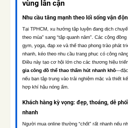
vùng lân cận
Nhu cầu tăng mạnh theo lối sống vận độ
Tại TPHCM, xu hướng tập luyện đang dịch chuyển
theo mùa” sang “tập quanh năm”. Các cộng đồng 
gym, yoga, đạp xe và thể thao phong trào phát tri
nhanh, kéo theo nhu cầu trang phục có công năng
Điều này tạo cơ hội lớn cho các thương hiệu triể
gia công đồ thể thao thấm hút nhanh khô
—đặc 
nếu bạn tập trung vào trải nghiệm mặc và thiết k
hợp khí hậu nóng ẩm.
Khách hàng kỳ vọng: đẹp, thoáng, dễ phối
nhanh
Người mua online thường “chốt” rất nhanh nếu nh