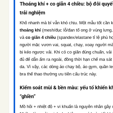
Thoáng khí + co giãn 4 chiều: bộ đôi quyế
trải nghiệm
Khô nhanh mà bí vẫn khó chịu. Một mẫu tốt cần 
thoáng khí
(mesh/đục lỗ/đan tổ ong ở vùng lưng,
và
co giãn 4 chiều
(spandex/elastane tỉ lệ phù h
người mặc vươn vai, squat, chạy, xoay người m
bị kéo ngược vải. Khi có co giãn đúng chuẩn, vả
đủ để dẫn ẩm ra ngoài, đồng thời hạn chế ma sát
da. Vì vậy, các dòng áo chạy bộ, áo gym, quần le
bra thể thao thường ưu tiên cấu trúc này.
Kiểm soát mùi & bền màu: yếu tố khiến k
“ghiền”
Mồ hôi + nhiệt độ + vi khuẩn là nguyên nhân gây 