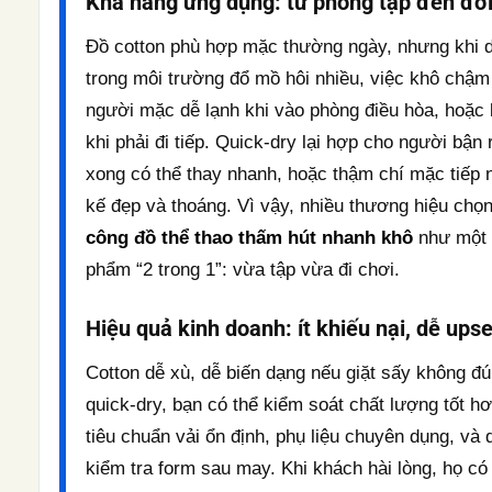
Khả năng ứng dụng: từ phòng tập đến đờ
Đồ cotton phù hợp mặc thường ngày, nhưng khi 
trong môi trường đổ mồ hôi nhiều, việc khô chậm
người mặc dễ lạnh khi vào phòng điều hòa, hoặc 
khi phải đi tiếp. Quick-dry lại hợp cho người bận 
xong có thể thay nhanh, hoặc thậm chí mặc tiếp n
kế đẹp và thoáng. Vì vậy, nhiều thương hiệu chọ
công đồ thể thao thấm hút nhanh khô
như một 
phẩm “2 trong 1”: vừa tập vừa đi chơi.
Hiệu quả kinh doanh: ít khiếu nại, dễ upse
Cotton dễ xù, dễ biến dạng nếu giặt sấy không đú
quick-dry, bạn có thể kiểm soát chất lượng tốt h
tiêu chuẩn vải ổn định, phụ liệu chuyên dụng, và 
kiểm tra form sau may. Khi khách hài lòng, họ có