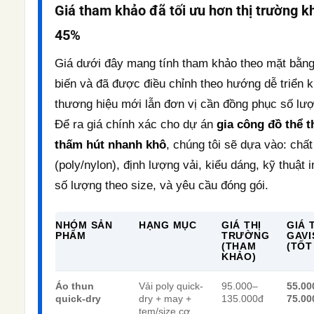
Giá tham khảo đã tối ưu hơn thị trường 
45%
Giá dưới đây mang tính tham khảo theo mặt bằn
biến và đã được điều chỉnh theo hướng dễ triển k
thương hiệu mới lẫn đơn vị cần đồng phục số lượ
Để ra giá chính xác cho dự án
gia công đồ thể t
thấm hút nhanh khô
, chúng tôi sẽ dựa vào: chất 
(poly/nylon), định lượng vải, kiểu dáng, kỹ thuật i
số lượng theo size, và yêu cầu đóng gói.
NHÓM SẢN
HẠNG MỤC
GIÁ THỊ
GIÁ 
PHẨM
TRƯỜNG
GAV
(THAM
(TỐT
KHẢO)
Áo thun
Vải poly quick-
95.000–
55.00
quick-dry
dry + may +
135.000đ
75.00
tem/size cơ