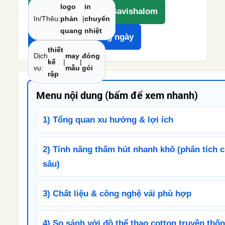
logo
in
Xem hồ sơ xưởng Gavishalom
In/Thêu:
phản
|
chuyển
quang
nhiệt
Nhận báo giá trong ngày
thiết
Dịch
may
đóng
kế
|
|
vụ:
mẫu
gói
rập
Menu nội dung (bấm để xem nhanh)
1) Tổng quan xu hướng & lợi ích
2) Tính năng thấm hút nhanh khô (phân tích 
sâu)
3) Chất liệu & công nghệ vải phù hợp
4) So sánh với đồ thể thao cotton truyền thố