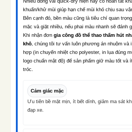
Nhiều dòng vải quick-dry hiện nay có hoàn tất kh
khuẩn/khử mùi giúp hạn chế mùi khó chịu sau vậ
Bên cạnh đó, bền màu cũng là tiêu chí quan trọn
mặc và giặt nhiều, nếu phai màu nhanh sẽ đánh g
Khi nhận đơn
gia công đồ thể thao thấm hút n
khô
, chúng tôi tư vấn luôn phương án nhuộm và 
hợp (in chuyển nhiệt cho polyester, in lụa đúng m
logo chuẩn mật độ) để sản phẩm giữ màu tốt và í
tróc.
Cảm giác mặc
Ưu tiên bề mặt mịn, ít bết dính, giảm ma sát kh
đạp xe.