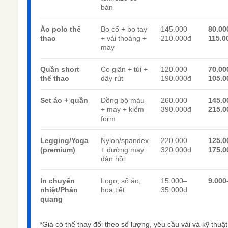
bản
Áo polo thể
Bo cổ + bo tay
145.000–
80.00
thao
+ vải thoáng +
210.000đ
115.0
may
Quần short
Co giãn + túi +
120.000–
70.00
thể thao
dây rút
190.000đ
105.0
Set áo + quần
Đồng bộ màu
260.000–
145.0
+ may + kiểm
390.000đ
215.0
form
Legging/Yoga
Nylon/spandex
220.000–
125.0
(premium)
+ đường may
320.000đ
175.0
đàn hồi
In chuyển
Logo, số áo,
15.000–
9.000
nhiệt/Phản
họa tiết
35.000đ
quang
*Giá có thể thay đổi theo số lượng, yêu cầu vải và kỹ thuật