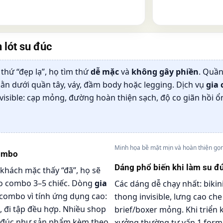
 lót su đúc
thứ “đẹp lạ”, họ tìm thứ
dễ mặc
và
không gây phiền
. Quần
n dưới quần tây, váy, đầm body hoặc legging. Dịch vụ
gia 
visible: cạp mỏng, đường hoàn thiện sạch, độ co giãn hồi ổ
Minh họa bề mặt mịn và hoàn thiện gọn
combo
Dáng phổ biến khi làm su đ
khách mặc thấy “đã”, họ sẽ
o combo 3–5 chiếc. Dòng
gia
Các dáng dễ chạy nhất: bikin
combo vì tính ứng dụng cao:
thong invisible, lưng cao ch
, đi tập đều hợp. Nhiều shop
brief/boxer mỏng. Khi triển 
u đúc như sản phẩm kèm theo
xưởng thường tư vấn 1 form c