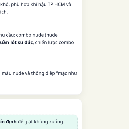
 khô, phù hợp khí hậu TP HCM và
ách.
nhu cầu: combo nude (nude
uần lót su đúc
, chiến lược combo
ng màu nude và thông điệp “mặc như
ổn định
để giặt không xuống.