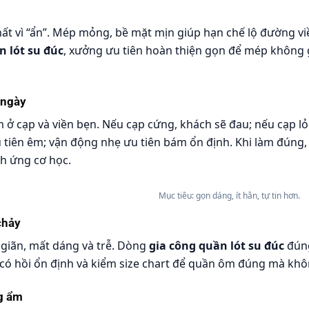
t vì “ẩn”. Mép mỏng, bề mặt mịn giúp hạn chế lộ đường viề
n lót su đúc
, xưởng ưu tiên hoàn thiện gọn để mép không 
 ngày
m ở cạp và viền bẹn. Nếu cạp cứng, khách sẽ đau; nếu cạp l
u tiên êm; vận động nhẹ ưu tiên bám ổn định. Khi làm đúng
ch ứng cơ học.
Mục tiêu: gọn dáng, ít hằn, tự tin hơn.
chảy
 giãn, mất dáng và trễ. Dòng
gia công quần lót su đúc
đúng
u có hồi ổn định và kiểm size chart để quần ôm đúng mà khôn
g ẩm