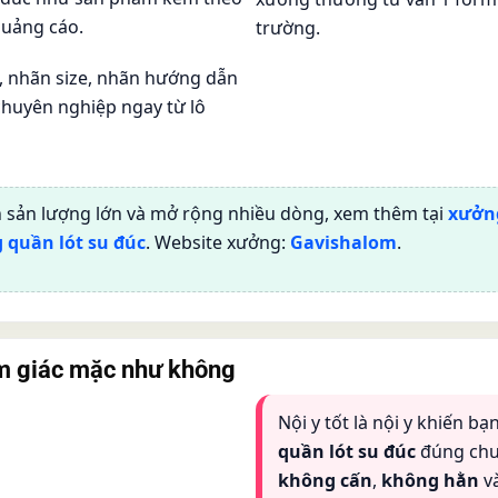
quảng cáo.
trường.
, nhãn size, nhãn hướng dẫn
chuyên nghiệp ngay từ lô
 sản lượng lớn và mở rộng nhiều dòng, xem thêm tại
xưởng
g quần lót su đúc
. Website xưởng:
Gavishalom
.
ảm giác mặc như không
Nội y tốt là nội y khiến b
quần lót su đúc
đúng chu
không cấn
,
không hằn
v