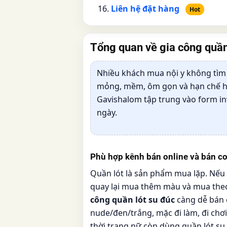
Liên hệ đặt hàng
Hot
Tổng quan về
gia công quần
Nhiều khách mua nội y không tìm 
mỏng, mềm, ôm gọn và hạn chế hằ
Gavishalom tập trung vào form in
ngày.
Phù hợp kênh bán online và bán 
Quần lót là sản phẩm mua lặp. Nếu 
quay lại mua thêm màu và mua the
công quần lót su đúc
càng dễ bán 
nude/đen/trắng, mặc đi làm, đi chơi
thời trang nữ còn dùng quần lót s