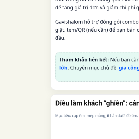
để tăng giá trị đơn và giảm chi phí 
Gavishalom hỗ trợ đóng gói combo
giặt, tem/QR (nếu cần) để bạn bán 
đầu.
Tham khảo liên kết:
Nếu bạn cần
lớn
. Chuyên mục chủ đề:
gia côn
Điều làm khách “ghiền”: c
Mục tiêu: cạp êm, mép mỏng, ít hằn dưới đồ ôm.