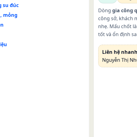
g su đúc
Dòng
gia công 
ồi, mỏng
công sở, khách 
ền
nhẹ. Mấu chốt là
tốt và ổn định sa
m
iệu
Liên hệ nhanh
Nguyễn Thị Nh