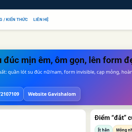
G / KIẾN THỨC
LIÊN HỆ
u đúc
mịn êm, ôm gọn, lên form đ
t: quần lót su đúc nữ/nam, form invisible, cạp mỏng, hoàn
72107109
Website Gavishalom
Điểm “đắt” c
Ít hằn
Mỏng n