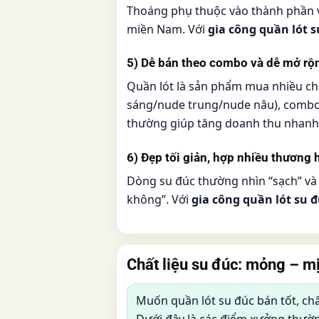
Thoáng phụ thuộc vào thành phần v
miền Nam. Với
gia công quần lót s
5) Dễ bán theo combo và dễ mở r
Quần lót là sản phẩm mua nhiều ch
sáng/nude trung/nude nâu), combo
thường giúp tăng doanh thu nhanh 
6) Đẹp tối giản, hợp nhiều thương 
Dòng su đúc thường nhìn “sạch” và 
không”. Với
gia công quần lót su 
Chất liệu su đúc: mỏng – mị
Muốn quần lót su đúc bán tốt, chất
Dưới đây là các điểm xưởng thườn