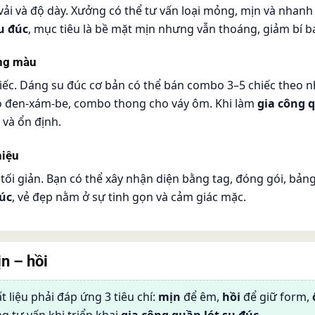
ải và độ dày. Xưởng có thể tư vấn loại mỏng, mịn và nhanh
u đúc
, mục tiêu là bề mặt mịn nhưng vẫn thoáng, giảm bí b
ộng màu
iếc. Dáng su đúc cơ bản có thể bán combo 3–5 chiếc theo 
 đen-xám-be, combo thong cho váy ôm. Khi làm
gia công q
và ổn định.
hiệu
tối giản. Bạn có thể xây nhận diện bằng tag, đóng gói, bả
đúc
, vẻ đẹp nằm ở sự tinh gọn và cảm giác mặc.
n – hồi
 liệu phải đáp ứng 3 tiêu chí:
mịn
để êm,
hồi
để giữ form,
g tư vấn khi triển khai
gia công quần lót su đúc
.