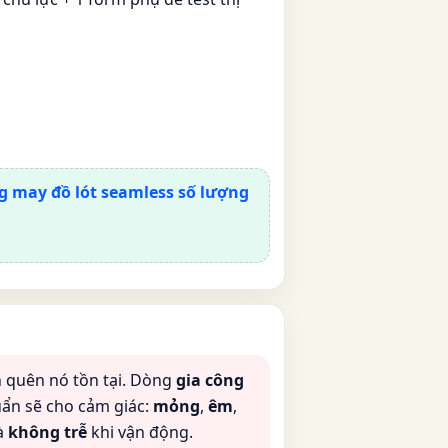
 may đồ lót seamless số lượng
ạn quên nó tồn tại. Dòng
gia công
ẩn sẽ cho cảm giác:
mỏng
,
êm
,
à
không trễ
khi vận động.