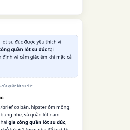
 lót su đúc được yêu thích vì
công quần lót su đúc
tại
n định và cảm giác êm khi mặc cả
 của quần lót su đúc.
úc
i/brief cơ bản, hipster ôm mông,
e bụng nhẹ, và quần lót nam
khai
gia công quần lót su đúc
,
hủ lực + 1 form phụ để test thị