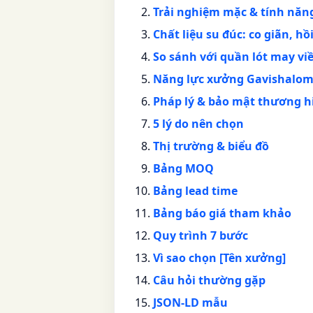
Trải nghiệm mặc & tính năn
Chất liệu su đúc: co giãn, h
So sánh với quần lót may vi
Năng lực xưởng Gavishalo
Pháp lý & bảo mật thương h
5 lý do nên chọn
Thị trường & biểu đồ
Bảng MOQ
Bảng lead time
Bảng báo giá tham khảo
Quy trình 7 bước
Vì sao chọn [Tên xưởng]
Câu hỏi thường gặp
JSON-LD mẫu