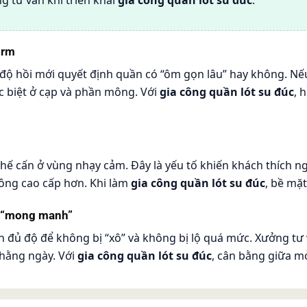
orm
độ hồi mới quyết định quần có “ôm gọn lâu” hay không. Nếu 
đặc biệt ở cạp và phần mông. Với
gia công quần lót su đúc
, 
hế cấn ở vùng nhạy cảm. Đây là yếu tố khiến khách thích ng
ông cao cấp hơn. Khi làm
gia công quần lót su đúc
, bề mặt
g “mong manh”
n đủ độ để không bị “xô” và không bị lộ quá mức. Xưởng tư
 hằng ngày. Với
gia công quần lót su đúc
, cân bằng giữa m