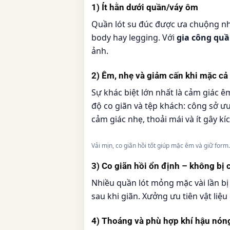
1) Ít hằn dưới quần/váy ôm
Quần lót su đúc được ưa chuộng nhấ
body hay legging. Với
gia công quầ
ảnh.
2) Êm, nhẹ và giảm cấn khi mặc cả
Sự khác biệt lớn nhất là cảm giác ê
độ co giãn và tệp khách: công sở ư
cảm giác nhẹ, thoải mái và ít gây kí
Vải mịn, co giãn hồi tốt giúp mặc êm và giữ form.
3) Co giãn hồi ổn định – không bị 
Nhiều quần lót mỏng mặc vài lần bị
sau khi giãn. Xưởng ưu tiên vật liệ
4) Thoáng và phù hợp khí hậu nón