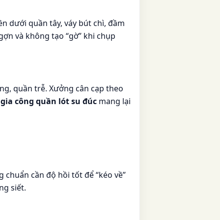
n dưới quần tây, váy bút chì, đầm
gợn và không tạo “gờ” khi chụp
ỏng, quần trễ. Xưởng cân cạp theo
,
gia công quần lót su đúc
mang lại
 chuẩn cần độ hồi tốt để “kéo về”
g siết.