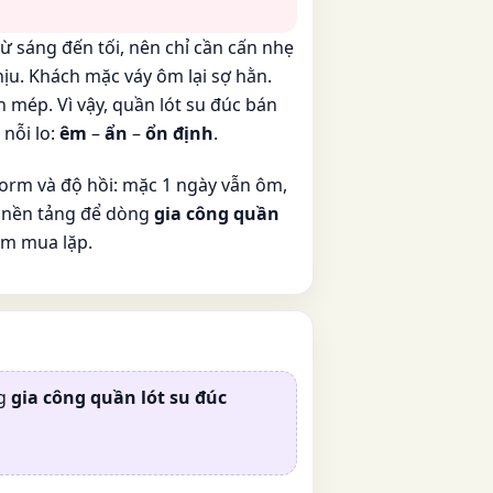
 sáng đến tối, nên chỉ cần cấn nhẹ
hịu. Khách mặc váy ôm lại sợ hằn.
 mép. Vì vậy, quần lót su đúc bán
 nỗi lo:
êm
–
ẩn
–
ổn định
.
orm và độ hồi: mặc 1 ngày vẫn ôm,
à nền tảng để dòng
gia công quần
ẩm mua lặp.
ng
gia công quần lót su đúc