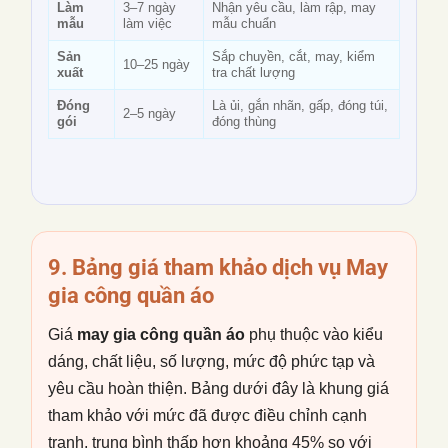
Làm
3–7 ngày
Nhận yêu cầu, làm rập, may
mẫu
làm việc
mẫu chuẩn
Sản
Sắp chuyền, cắt, may, kiểm
10–25 ngày
xuất
tra chất lượng
Đóng
Là ủi, gắn nhãn, gấp, đóng túi,
2–5 ngày
gói
đóng thùng
9. Bảng giá tham khảo dịch vụ
May
gia công quần áo
Giá
may gia công quần áo
phụ thuộc vào kiểu
dáng, chất liệu, số lượng, mức độ phức tạp và
yêu cầu hoàn thiện. Bảng dưới đây là khung giá
tham khảo với mức đã được điều chỉnh cạnh
tranh, trung bình thấp hơn khoảng 45% so với