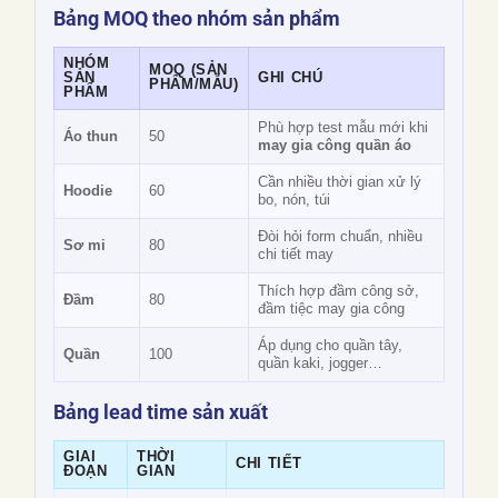
Bảng MOQ theo nhóm sản phẩm
NHÓM
MOQ (SẢN
SẢN
GHI CHÚ
PHẨM/MẪU)
PHẨM
Phù hợp test mẫu mới khi
Áo thun
50
may gia công quần áo
Cần nhiều thời gian xử lý
Hoodie
60
bo, nón, túi
Đòi hỏi form chuẩn, nhiều
Sơ mi
80
chi tiết may
Thích hợp đầm công sở,
Đầm
80
đầm tiệc may gia công
Áp dụng cho quần tây,
Quần
100
quần kaki, jogger…
Bảng lead time sản xuất
GIAI
THỜI
CHI TIẾT
ĐOẠN
GIAN