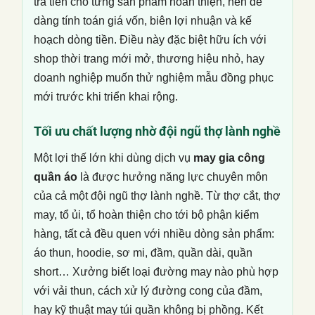
trả tiền cho từng sản phẩm hoàn thiện, nên dễ
dàng tính toán giá vốn, biên lợi nhuận và kế
hoạch dòng tiền. Điều này đặc biệt hữu ích với
shop thời trang mới mở, thương hiệu nhỏ, hay
doanh nghiệp muốn thử nghiệm mẫu đồng phục
mới trước khi triển khai rộng.
Tối ưu chất lượng nhờ đội ngũ thợ lành nghề
Một lợi thế lớn khi dùng dịch vụ
may gia công
quần áo
là được hưởng năng lực chuyên môn
của cả một đội ngũ thợ lành nghề. Từ thợ cắt, thợ
may, tổ ủi, tổ hoàn thiện cho tới bộ phận kiểm
hàng, tất cả đều quen với nhiều dòng sản phẩm:
áo thun, hoodie, sơ mi, đầm, quần dài, quần
short… Xưởng biết loại đường may nào phù hợp
với vải thun, cách xử lý đường cong của đầm,
hay kỹ thuật may túi quần không bị phồng. Kết