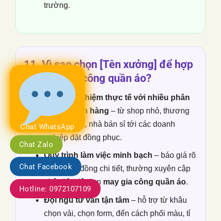
trường.
11. Vì sao chọn [Tên xưởng] để hợp
tác
May gia công quần áo
?
Có kinh nghiệm thực tế với nhiều phân
khúc khách hàng
– từ shop nhỏ, thương
hiệu nội địa, nhà bán sỉ tới các doanh
Chat WhatsApp
nghiệp đặt đồng phục.
Chat Zalo
Quy trình làm việc minh bạch
– báo giá rõ
Chat Facebook
ràng, hợp đồng chi tiết, thường xuyên cập
nhật tiến độ đơn
may gia công quần áo
.
Hotline: 0972107109
Đội ngũ tư vấn tận tâm
– hỗ trợ từ khâu
chọn vải, chọn form, đến cách phối màu, tỉ