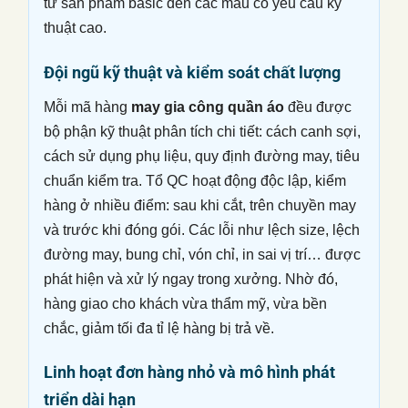
từ sản phẩm basic đến các mẫu có yêu cầu kỹ
thuật cao.
Đội ngũ kỹ thuật và kiểm soát chất lượng
Mỗi mã hàng
may gia công quần áo
đều được
bộ phận kỹ thuật phân tích chi tiết: cách canh sợi,
cách sử dụng phụ liệu, quy định đường may, tiêu
chuẩn kiểm tra. Tổ QC hoạt động độc lập, kiểm
hàng ở nhiều điểm: sau khi cắt, trên chuyền may
và trước khi đóng gói. Các lỗi như lệch size, lệch
đường may, bung chỉ, vón chỉ, in sai vị trí… được
phát hiện và xử lý ngay trong xưởng. Nhờ đó,
hàng giao cho khách vừa thẩm mỹ, vừa bền
chắc, giảm tối đa tỉ lệ hàng bị trả về.
Linh hoạt đơn hàng nhỏ và mô hình phát
triển dài hạn