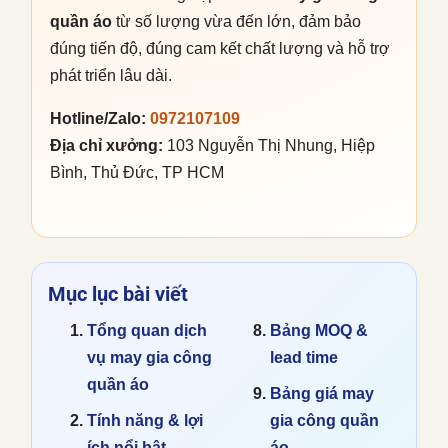
quần áo
từ số lượng vừa đến lớn, đảm bảo
đúng tiến độ, đúng cam kết chất lượng và hỗ trợ
phát triển lâu dài.
Hotline/Zalo:
0972107109
Địa chỉ xưởng:
103 Nguyễn Thị Nhung, Hiệp
Bình, Thủ Đức, TP HCM
Mục lục bài viết
Tổng quan dịch
Bảng MOQ &
vụ
may gia công
lead time
quần áo
Bảng giá
may
Tính năng & lợi
gia công quần
ích nổi bật
áo