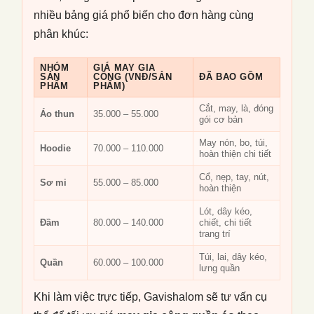
nhiều bảng giá phổ biến cho đơn hàng cùng
phân khúc:
NHÓM
GIÁ MAY GIA
SẢN
CÔNG (VNĐ/SẢN
ĐÃ BAO GỒM
PHẨM
PHẨM)
Cắt, may, là, đóng
Áo thun
35.000 – 55.000
gói cơ bản
May nón, bo, túi,
Hoodie
70.000 – 110.000
hoàn thiện chi tiết
Cổ, nẹp, tay, nút,
Sơ mi
55.000 – 85.000
hoàn thiện
Lót, dây kéo,
Đầm
80.000 – 140.000
chiết, chi tiết
trang trí
Túi, lai, dây kéo,
Quần
60.000 – 100.000
lưng quần
Khi làm việc trực tiếp, Gavishalom sẽ tư vấn cụ