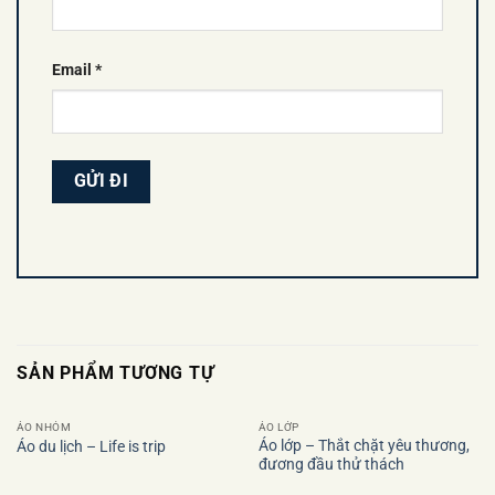
Email
*
SẢN PHẨM TƯƠNG TỰ
ÁO NHÓM
ÁO LỚP
Áo lớp – Thắt chặt yêu thương,
Áo du lịch – Life is trip
đương đầu thử thách
Add to
Add to
wishlist
wishlist