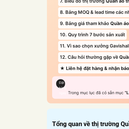
7. Biểu đồ thị trường
Quần áo t
8. Bảng MOQ & lead time các 
9. Bảng giá tham khảo
Quần áo
10. Quy trình 7 bước sản xuất
11. Vì sao chọn xưởng Gavisha
12. Câu hỏi thường gặp về
Quầ
★ Liên hệ đặt hàng & nhận báo
Đặt
hàng
Trong mục lục đã có sẵn mục
“L
ngay
Tổng quan về thị trường
Qu