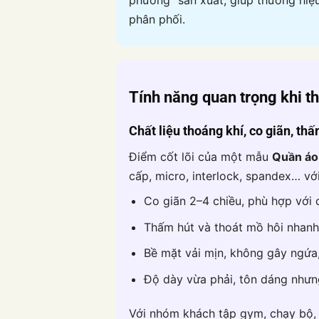
phương” sản xuất, giúp thương hiệ
phân phối.
Tính năng quan trọng khi th
Chất liệu thoáng khí, co giãn, th
Điểm cốt lõi của một mẫu
Quần áo
cấp, micro, interlock, spandex… với
Co giãn 2–4 chiều, phù hợp với
Thấm hút và thoát mồ hôi nhanh
Bề mặt vải mịn, không gây ngứa,
Độ dày vừa phải, tôn dáng như
Với nhóm khách tập gym, chạy bộ,