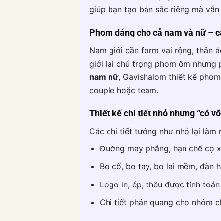
giúp bạn tạo bản sắc riêng mà vẫn
Phom dáng cho cả nam và nữ – c
Nam giới cần form vai rộng, thân á
giới lại chú trọng phom ôm nhưng 
nam nữ
, Gavishalom thiết kế phom
couple hoặc team.
Thiết kế chi tiết nhỏ nhưng “có võ
Các chi tiết tưởng như nhỏ lại làm
Đường may phẳng, hạn chế cọ xá
Bo cổ, bo tay, bo lai mềm, đàn h
Logo in, ép, thêu được tính toán
Chi tiết phản quang cho nhóm c