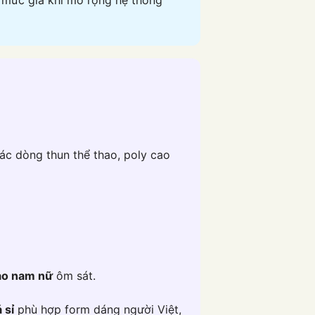
 mức giá khi mở rộng hệ thống
các dòng thun thể thao, poly cao
ao nam nữ
ôm sát.
 sỉ
phù hợp form dáng người Việt,