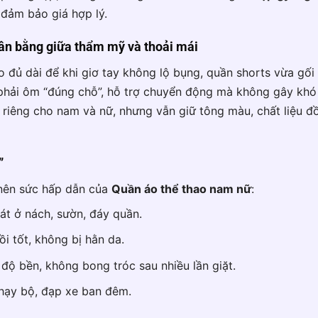
 đảm bảo giá hợp lý.
ân bằng giữa thẩm mỹ và thoải mái
o đủ dài để khi giơ tay không lộ bụng, quần shorts vừa gối
phải ôm “đúng chỗ”, hỗ trợ chuyển động mà không gây khó 
 riêng cho nam và nữ, nhưng vẫn giữ tông màu, chất liệu 
”
 nên sức hấp dẫn của
Quần áo thể thao nam nữ
:
t ở nách, sườn, đáy quần.
ồi tốt, không bị hằn da.
 độ bền, không bong tróc sau nhiều lần giặt.
hạy bộ, đạp xe ban đêm.