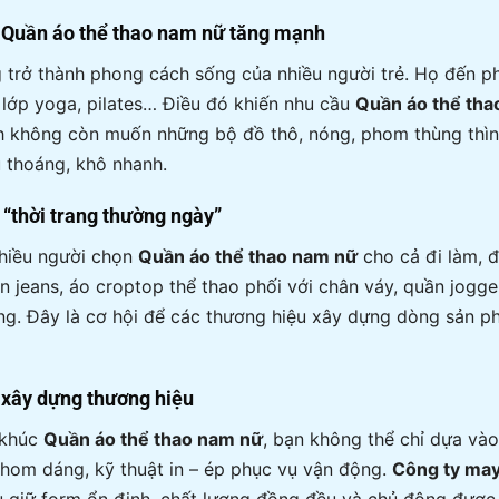
u
Quần áo thể thao nam nữ
tăng mạnh
trở thành phong cách sống của nhiều người trẻ. Họ đến ph
 lớp yoga, pilates… Điều đó khiến nhu cầu
Quần áo thể tha
ách không còn muốn những bộ đồ thô, nóng, phom thùng th
u thoáng, khô nhanh.
 “thời trang thường ngày”
nhiều người chọn
Quần áo thể thao nam nữ
cho cả đi làm, đ
ần jeans, áo croptop thể thao phối với chân váy, quần jogg
ng. Đây là cơ hội để các thương hiệu xây dựng dòng sản ph
 xây dựng thương hiệu
 khúc
Quần áo thể thao nam nữ
, bạn không thể chỉ dựa vào
, phom dáng, kỹ thuật in – ép phục vụ vận động.
Công ty ma