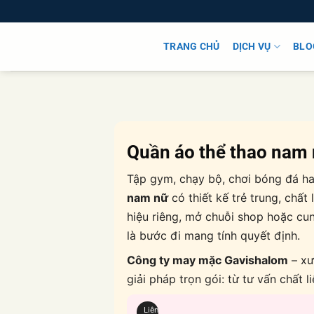
Bỏ
qua
nội
TRANG CHỦ
DỊCH VỤ
BLO
dung
Quần áo thể thao nam
Tập gym, chạy bộ, chơi bóng đá ha
nam nữ
có thiết kế trẻ trung, chấ
hiệu riêng, mở chuỗi shop hoặc cu
là bước đi mang tính quyết định.
Công ty may mặc Gavishalom
– xư
giải pháp trọn gói: từ tư vấn chất 
Liên