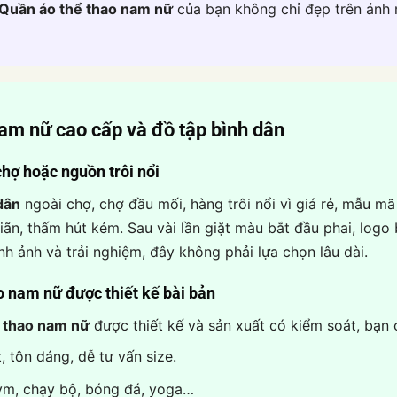
Quần áo thể thao nam nữ
của bạn không chỉ đẹp trên ảnh m
nam nữ
cao cấp và đồ tập bình dân
chợ hoặc nguồn trôi nổi
dân
ngoài chợ, chợ đầu mối, hàng trôi nổi vì giá rẻ, mẫu m
giãn, thấm hút kém. Sau vài lần giặt màu bắt đầu phai, logo
h ảnh và trải nghiệm, đây không phải lựa chọn lâu dài.
ao nam nữ
được thiết kế bài bản
 thao nam nữ
được thiết kế và sản xuất có kiểm soát, bạn c
, tôn dáng, dễ tư vấn size.
ym, chạy bộ, bóng đá, yoga…