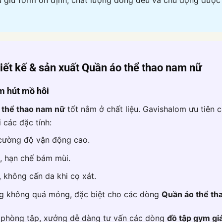
u giữ form ổn định, chất lượng đồng đều và chủ động được
iết kế & sản xuất
Quần áo thể thao nam nữ
ấm hút mồ hôi
 thể thao nam nữ
tốt nằm ở chất liệu. Gavishalom ưu tiên 
 các đặc tính:
 cường độ vận động cao.
, hạn chế bám mùi.
 không cấn da khi cọ xát.
ng không quá mỏng, đặc biệt cho các dòng
Quần áo thể th
 phòng tập, xưởng dễ dàng tư vấn các dòng
đồ tập gym giá