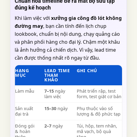
Chuẩn hóa timeline để ra mắt bộ sưu tập
đúng kế hoạch
Khi làm việc với
xưởng gia công đồ lót không
đường may
, bạn cần tính đến lịch chụp
lookbook, chuẩn bị nội dung, chạy quảng cáo
và phân phối hàng cho đại lý. Chậm một khâu
là ảnh hưởng cả chiến dịch. Vì vậy, lead time
cần được thống nhất rõ ngay từ đầu.
HẠNG
LEAD TIME
GHI CHÚ
MỤC
THAM
KHẢO
Làm mẫu
7–15
ngày
Phát triển rập, test
làm việc
form, test giặt cơ bản
Sản xuất
15–30
ngày
Phụ thuộc vào số
đại trà
lượng & độ phức tạp
Đóng gói
2–7
ngày
Túi, hộp, tem nhãn,
& hoàn
mã vạch, bộ quà
thiện
tặng…