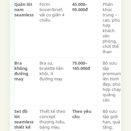
Quần lót
Form
45.000–
Phân
nam
boxer/brief,
95.000đ
khúc
seamless
vải co giãn 4
trung –
chiều
cao, phù
hợp
khách
văn
phòng,
chơi thể
thao
Bra
Bra su,
75.000–
Bộ sưu
không
bralette liền
165.000đ
tập
đường
khối, ít
premium,
may
đường may
lên hình
đẹp, phù
hợp chạy
quảng
cáo
Set đồ
Thiết kế theo
Theo yêu
Bộ sưu
lót
concept
cầu
tập giới
seamless
thương hiệu,
hạn, quà
thiết kế
bảng màu
tặng,