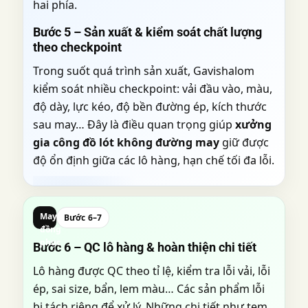
hai phía.
Bước 5 – Sản xuất & kiểm soát chất lượng
theo checkpoint
Trong suốt quá trình sản xuất, Gavishalom
kiểm soát nhiều checkpoint: vải đầu vào, màu,
độ dày, lực kéo, độ bền đường ép, kích thước
sau may… Đây là điều quan trọng giúp
xưởng
gia công đồ lót không đường may
giữ được
độ ổn định giữa các lô hàng, hạn chế tối đa lỗi.
May
Bước 6–7
đồng
phục
Bước 6 – QC lô hàng & hoàn thiện chi tiết
Lô hàng được QC theo tỉ lệ, kiểm tra lỗi vải, lỗi
ép, sai size, bẩn, lem màu… Các sản phẩm lỗi
bị tách riêng để xử lý. Những chi tiết như tem,