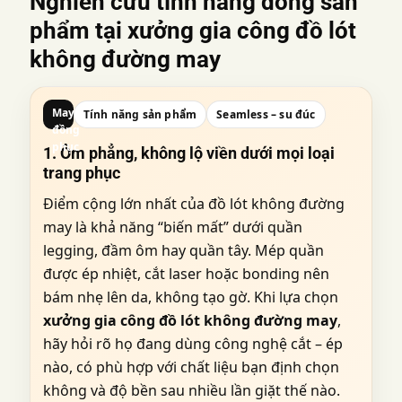
Nghiên cứu tính năng dòng sản
phẩm tại
xưởng gia công đồ lót
không đường may
May
Tính năng sản phẩm
Seamless – su đúc
đồng
phục
1. Ôm phẳng, không lộ viền dưới mọi loại
trang phục
Điểm cộng lớn nhất của đồ lót không đường
may là khả năng “biến mất” dưới quần
legging, đầm ôm hay quần tây. Mép quần
được ép nhiệt, cắt laser hoặc bonding nên
bám nhẹ lên da, không tạo gờ. Khi lựa chọn
xưởng gia công đồ lót không đường may
,
hãy hỏi rõ họ đang dùng công nghệ cắt – ép
nào, có phù hợp với chất liệu bạn định chọn
không và độ bền sau nhiều lần giặt thế nào.