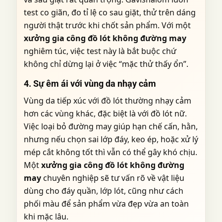
test co giãn, đo tỉ lệ co sau giặt, thử trên dáng
người thật trước khi chốt sản phẩm. Với một
xưởng gia công đồ lót không đường may
nghiêm túc, việc test này là bắt buộc chứ
không chỉ dừng lại ở việc “mặc thử thấy ổn”.
4. Sự êm ái với vùng da nhạy cảm
Vùng da tiếp xúc với đồ lót thường nhạy cảm
hơn các vùng khác, đặc biệt là với đồ lót nữ.
Việc loại bỏ đường may giúp hạn chế cấn, hằn,
nhưng nếu chọn sai lớp đáy, keo ép, hoặc xử lý
mép cắt không tốt thì vẫn có thể gây khó chịu.
Một
xưởng gia công đồ lót không đường
may
chuyên nghiệp sẽ tư vấn rõ về vật liệu
dùng cho đáy quần, lớp lót, cũng như cách
phối màu để sản phẩm vừa đẹp vừa an toàn
khi mặc lâu.