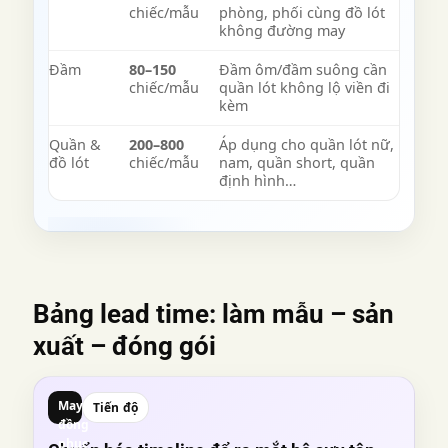
chiếc/mẫu
phòng, phối cùng đồ lót
không đường may
Đầm
80–150
Đầm ôm/đầm suông cần
chiếc/mẫu
quần lót không lộ viền đi
kèm
Quần &
200–800
Áp dụng cho quần lót nữ,
đồ lót
chiếc/mẫu
nam, quần short, quần
định hình…
Bảng lead time: làm mẫu – sản
xuất – đóng gói
May
Tiến độ
đồng
phục