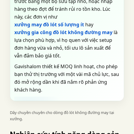
trước bằng một bộ sưu tập nhỏ, hoặc nhập
hàng theo đợt để tránh rủi ro tồn kho. Lúc
này, các đơn vị như
xưởng may đồ lót số lượng ít
hay
xưởng gia công đồ lót không đường may
là
lựa chọn phù hợp, vì họ quen với việc setup
đơn hàng vừa và nhỏ, tối ưu lô sản xuất để
vẫn đảm bảo giá tốt.
Gavishalom thiết kế MOQ linh hoạt, cho phép
bạn thử thị trường với một vài mã chủ lực, sau
đó mở rộng dần khi đã nắm rõ phản ứng
khách hàng.
Dây chuyền chuyên cho dòng đồ lót không đường may tại
xưởng.