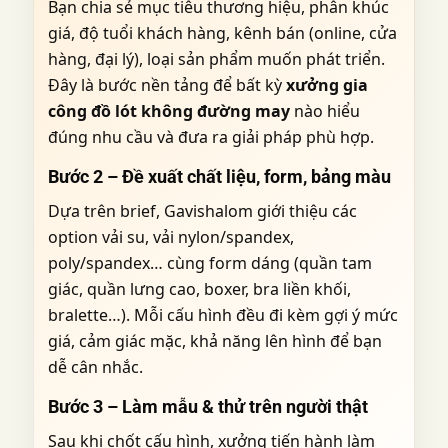
Bạn chia sẻ mục tiêu thương hiệu, phân khúc
giá, độ tuổi khách hàng, kênh bán (online, cửa
hàng, đại lý), loại sản phẩm muốn phát triển.
Đây là bước nền tảng để bất kỳ
xưởng gia
công đồ lót không đường may
nào hiểu
đúng nhu cầu và đưa ra giải pháp phù hợp.
Bước 2 – Đề xuất chất liệu, form, bảng màu
Dựa trên brief, Gavishalom giới thiệu các
option vải su, vải nylon/spandex,
poly/spandex… cùng form dáng (quần tam
giác, quần lưng cao, boxer, bra liền khối,
bralette…). Mỗi cấu hình đều đi kèm gợi ý mức
giá, cảm giác mặc, khả năng lên hình để bạn
dễ cân nhắc.
Bước 3 – Làm mẫu & thử trên người thật
Sau khi chốt cấu hình, xưởng tiến hành làm