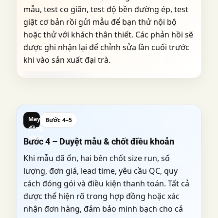
mẫu, test co giãn, test độ bền đường ép, test
giặt cơ bản rồi gửi mẫu để bạn thử nội bộ
hoặc thử với khách thân thiết. Các phản hồi sẽ
được ghi nhận lại để chỉnh sửa lần cuối trước
khi vào sản xuất đại trà.
May
Bước 4–5
đồng
phục
Bước 4 – Duyệt mẫu & chốt điều khoản
Khi mẫu đã ổn, hai bên chốt size run, số
lượng, đơn giá, lead time, yêu cầu QC, quy
cách đóng gói và điều kiện thanh toán. Tất cả
được thể hiện rõ trong hợp đồng hoặc xác
nhận đơn hàng, đảm bảo minh bạch cho cả