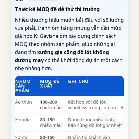
đồng
phục
Thiết kế MOQ để dễ thử thị trường
Nhiều thương hiệu muốn bắt đầu với số lượng
vừa phải, tránh ôm hàng nhưng vẫn cần mức
giá hợp lý. Gavishalom xây dựng chính sách
MOQ theo nhóm sản phẩm, giúp những ai
đang tìm
xưởng gia công đồ lót không
đường may
có thể khởi động dự án một cách
nhẹ nhàng hơn.
NHÓM
MOQ ĐỀ
GHI CHÚ
SẢN
XUẤT
PHẨM
Áo thun
100–200
Kết hợp với đồ lót
chiếc/mẫu
seamless trong combo set
Hoodie
80–150
Dùng trong mùa lạnh,
chiếc/mẫu
bán cùng đồ lót giữ nhiệt
Sơ mi
80–150
Nhắm tới khách văn