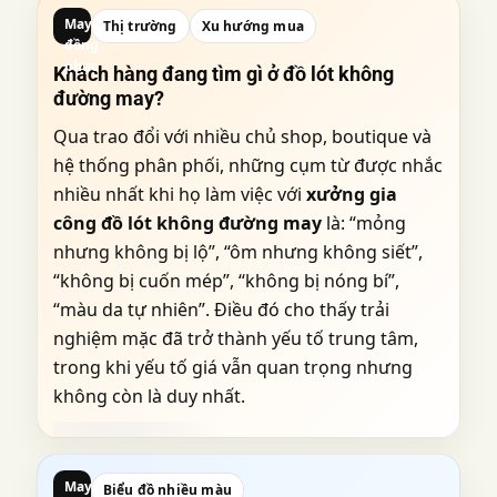
May
Thị trường
Xu hướng mua
đồng
phục
Khách hàng đang tìm gì ở đồ lót không
đường may?
Qua trao đổi với nhiều chủ shop, boutique và
hệ thống phân phối, những cụm từ được nhắc
nhiều nhất khi họ làm việc với
xưởng gia
công đồ lót không đường may
là: “mỏng
nhưng không bị lộ”, “ôm nhưng không siết”,
“không bị cuốn mép”, “không bị nóng bí”,
“màu da tự nhiên”. Điều đó cho thấy trải
nghiệm mặc đã trở thành yếu tố trung tâm,
trong khi yếu tố giá vẫn quan trọng nhưng
không còn là duy nhất.
May
Biểu đồ nhiều màu