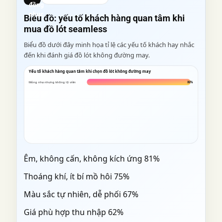
đồng
phục
Biểu đồ: yếu tố khách hàng quan tâm khi
mua đồ lót seamless
Biểu đồ dưới đây minh họa tỉ lệ các yếu tố khách hay nhắc
đến khi đánh giá đồ lót không đường may.
Yếu tố khách hàng quan tâm khi chọn đồ lót không đường may
Mỏng nhẹ nhưng không lộ viền
86%
Êm, không cấn, không kích ứng
81%
Thoáng khí, ít bí mồ hôi
75%
Màu sắc tự nhiên, dễ phối
67%
Giá phù hợp thu nhập
62%