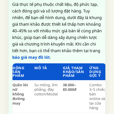
Giá thực tế phụ thuộc chất liệu, độ phức tạp,
cách đóng gói và số lượng đặt hàng. Tuy
nhiên, để bạn dễ hình dung, dưới đây là khung
giá tham khảo được thiết kế thấp hơn khoảng
40–45% so với nhiều mức giá bán lẻ cùng phân
khúc, giúp bạn dễ dàng xây dựng chiến lược
giá và chương trình khuyến mãi. Khi cần chi
tiết hơn, bạn có thể tham khảo thêm tại trang
báo giá may đồ lót
.
DÒNG
MÔ TẢ
GIÁ THAM
ỨNG
SẢN
KHẢO/SẢN
DỤNG
PHẨM
PHẨM
GỢI Ý
Quần lót
Su mỏng, ôm
38.000–
Combo
nữ
phẳng, đáy
85.000đ
3–5 chiếc,
không
cotton/Modal
bán
đường
online và
may
tại cửa
hàng