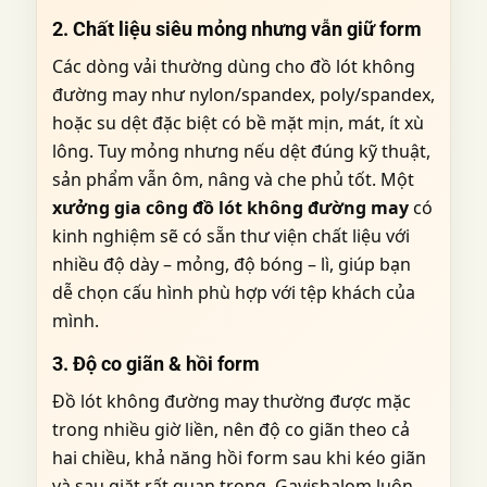
2. Chất liệu siêu mỏng nhưng vẫn giữ form
Các dòng vải thường dùng cho đồ lót không
đường may như nylon/spandex, poly/spandex,
hoặc su dệt đặc biệt có bề mặt mịn, mát, ít xù
lông. Tuy mỏng nhưng nếu dệt đúng kỹ thuật,
sản phẩm vẫn ôm, nâng và che phủ tốt. Một
xưởng gia công đồ lót không đường may
có
kinh nghiệm sẽ có sẵn thư viện chất liệu với
nhiều độ dày – mỏng, độ bóng – lì, giúp bạn
dễ chọn cấu hình phù hợp với tệp khách của
mình.
3. Độ co giãn & hồi form
Đồ lót không đường may thường được mặc
trong nhiều giờ liền, nên độ co giãn theo cả
hai chiều, khả năng hồi form sau khi kéo giãn
và sau giặt rất quan trọng. Gavishalom luôn