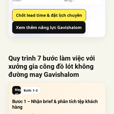
Chốt lead time & đặt lịch chuyền
Xem thêm năng lực Gavishalom
Quy trình 7 bước làm việc với
xưởng gia công đồ lót không
đường may
Gavishalom
May
Bước 1–3
đồng
phục
Bước 1 – Nhận brief & phân tích tệp khách
hàng