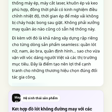
thống máy ép, máy cắt laser, khuôn ép và keo
phù hợp, đồng thời phải có kinh nghiệm điều
chỉnh nhiệt độ, thời gian ép để mép vải không
bị cháy hoặc bong sau giặt. Không phải xưởng
may quần áo nào cũng có sẵn hệ thống này.
Đi kèm với đó là khả năng xây dựng rập riêng
cho từng dòng sản phẩm seamless: quần lót
nữ, nam, áo bra, quần định hình… sao cho vừa
vặn với vóc dáng người Việt và các thị trường
mục tiêu. Đây là điểm tạo nên lợi thế cạnh
tranh cho những thương hiệu chọn đúng đối
tác gia công.
May
Hệ sinh thái sản phẩm
đồng
phục
Kết hợp đồ lót không đường may với các