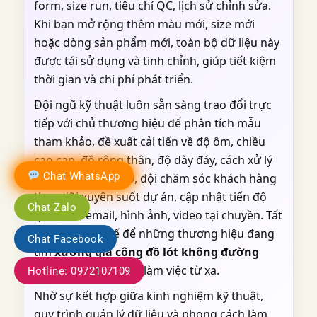
form, size run, tiêu chí QC, lịch sử chỉnh sửa.
Khi bạn mở rộng thêm màu mới, size mới
hoặc dòng sản phẩm mới, toàn bộ dữ liệu này
được tái sử dụng và tinh chỉnh, giúp tiết kiệm
thời gian và chi phí phát triển.
Đội ngũ kỹ thuật luôn sẵn sàng trao đổi trực
tiếp với chủ thương hiệu để phân tích mẫu
tham khảo, đề xuất cải tiến về độ ôm, chiều
cao cạp, độ rộng thân, độ dày đáy, cách xử lý
Chat WhatsApp
viền… Bên cạnh đó, đội chăm sóc khách hàng
theo dõi xuyên suốt dự án, cập nhật tiến độ
Chat Zalo
qua Zalo, email, hình ảnh, video tại chuyền. Tất
cả được thiết kế để những thương hiệu đang
Chat Facebook
tìm
xưởng gia công đồ lót không đường
may
có thể yên tâm làm việc từ xa.
Hotline: 0972107109
Nhờ sự kết hợp giữa kinh nghiệm kỹ thuật,
quy trình quản lý dữ liệu và phong cách làm