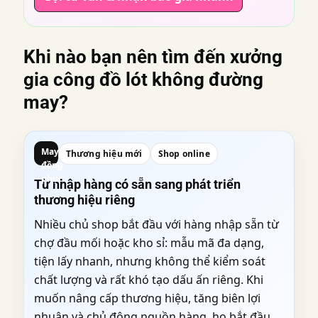
Khi nào bạn nên tìm đến
xưởng
gia công đồ lót không đường
may
?
May
Thương hiệu mới
Shop online
đồng
phục
Từ nhập hàng có sẵn sang phát triển
thương hiệu riêng
Nhiều chủ shop bắt đầu với hàng nhập sẵn từ
chợ đầu mối hoặc kho sỉ: mẫu mã đa dạng,
tiện lấy nhanh, nhưng không thể kiểm soát
chất lượng và rất khó tạo dấu ấn riêng. Khi
muốn nâng cấp thương hiệu, tăng biên lợi
nhuận và chủ động nguồn hàng, họ bắt đầu