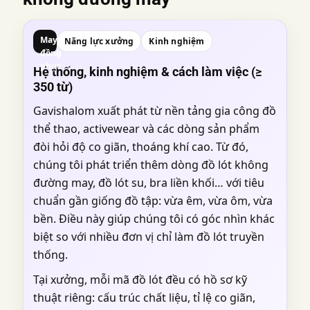
May
Năng lực xưởng
Kinh nghiệm
đồng
phục
Hệ thống, kinh nghiệm & cách làm việc (≥
350 từ)
Gavishalom xuất phát từ nền tảng gia công đồ
thể thao, activewear và các dòng sản phẩm
đòi hỏi độ co giãn, thoáng khí cao. Từ đó,
chúng tôi phát triển thêm dòng đồ lót không
đường may, đồ lót su, bra liền khối… với tiêu
chuẩn gần giống đồ tập: vừa êm, vừa ôm, vừa
bền. Điều này giúp chúng tôi có góc nhìn khác
biệt so với nhiều đơn vị chỉ làm đồ lót truyền
thống.
Tại xưởng, mỗi mã đồ lót đều có hồ sơ kỹ
thuật riêng: cấu trúc chất liệu, tỉ lệ co giãn,