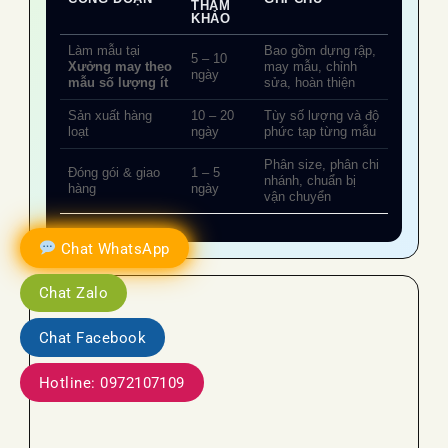
THAM
KHẢO
Làm mẫu tại
Bao gồm dựng rập,
5 – 10
Xưởng may theo
may mẫu, chỉnh
ngày
mẫu số lượng ít
sửa, hoàn thiện
Sản xuất hàng
10 – 20
Tùy số lượng và độ
loạt
ngày
phức tạp từng mẫu
Phân size, phân chi
Đóng gói & giao
1 – 5
nhánh, chuẩn bị
hàng
ngày
vận chuyển
Chat WhatsApp
Chat Zalo
Chat Facebook
Hotline: 0972107109