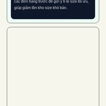
các đơn hàng trước để gợi ý tỉ lệ size tối ưu,
giúp giảm tồn kho size khó bán.