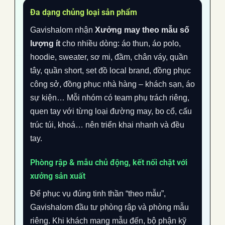
Đa dạng chủng loại sản phẩm
Gavishalom nhận
Xưởng may theo mẫu số
lượng ít
cho nhiều dòng: áo thun, áo polo,
hoodie, sweater, sơ mi, đầm, chân váy, quần
tây, quần short, set đồ local brand, đồng phục
công sở, đồng phục nhà hàng – khách sạn, áo
sự kiện… Mỗi nhóm có team phụ trách riêng,
quen tay với từng loại đường may, bo cổ, cấu
trúc túi, khoá… nên triển khai nhanh và đều
tay.
Phòng rập & mẫu chủ động, kết nối chặt với
xưởng sản xuất
Để phục vụ đúng tinh thần “theo mẫu”,
Gavishalom đầu tư phòng rập và phòng mẫu
riêng. Khi khách mang mẫu đến, bộ phận kỹ