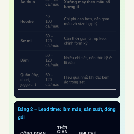
Áo thun
Xưởng may theo mẫu số
cái/màu
lượng ít
40 –
Chi phí cao hơn, nên gom
Hoodie
100
màu và size hợp lý
cái/màu
50 –
Cần thời gian ủi, ép keo,
Sơ mi
120
chỉnh form kỹ
cái/màu
50 –
Nhiều chi tiết, nên thử kỹ ở
Đầm
120
lô đầu
cái/mẫu
Quần
(tây,
50 –
Hiệu quả nhất khi đặt kèm
short,
120
áo trong set
jogger…)
cái/màu
Bảng 2 – Lead time: làm mẫu, sản xuất, đóng
gói
THỜI
GIAN
CÔNG ĐOẠN
GHI CHÚ