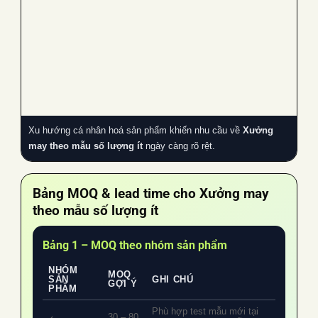
Xu hướng cá nhân hoá sản phẩm khiến nhu cầu về
Xưởng
may theo mẫu số lượng ít
ngày càng rõ rệt.
Bảng MOQ & lead time cho
Xưởng may
theo mẫu số lượng ít
Bảng 1 – MOQ theo nhóm sản phẩm
NHÓM
MOQ
SẢN
GHI CHÚ
GỢI Ý
PHẨM
Phù hợp test mẫu mới tại
30 – 80