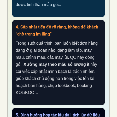
được tinh thần mẫu gốc.
4. Cập nhật tiến độ rõ ràng, không để khách
“chờ trong im lặng”
Trong suốt quá trình, bạn luôn biết đơn hàng
đang ở giai đoạn nào: đang làm rập, may
mẫu, chỉnh mẫu, cắt, may, ủi, QC hay đóng
gói.
Xưởng may theo mẫu số lượng ít
này
coi việc cập nhật minh bạch là trách nhiệm,
giúp khách chủ động hơn trong việc lên kế
hoạch bán hàng, chụp lookbook, booking
KOL/KOC…
5. Định hướng hợp tác lâu dài, tích lũy dữ liệu