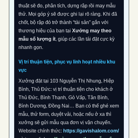
thuật sẽ đo, phân tích, dựng rập rồi may mẫu
thử. Mọi góp ý sẽ được ghi lại rõ ràng. Khi đã
chốt, bộ rập đó trở thành “tài sản” gắn với
thương hiệu của bạn tại
Xưởng may theo
mẫu số lượng ít
, giúp các lần tái đặt cực kỳ
nhanh gọn.
Vị trí thuận tiện, phục vụ linh hoạt nhiều khu
vực
Xưởng đặt tại 103 Nguyễn Thị Nhung, Hiệp
Bình, Thủ Đức: vị trí thuận tiện cho khách ở
Thủ Đức, Bình Thạnh, Gò Vấp, Tân Bình,
Bình Dương, Đồng Nai… Bạn có thể ghé xem
mẫu, thử form, duyệt vải, hoặc nếu ở xa thì
xưởng sẽ gửi mẫu qua đơn vị vận chuyển.
Website chính thức:
https://gavishalom.com/