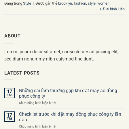
Đăng trong
Style
|
Được gắn thẻ
brooklyn
,
fashion
,
style
,
women
Để lại bình luận
ABOUT
Lorem ipsum dolor sit amet, consectetuer adipiscing elit,
sed diam nonummy nibh euismod tincidunt.
LATEST POSTS
Những sai lầm thường gặp khi đặt may áo đồng
17
Th6
phục công ty
ở
Chức năng bình luận bị tắt
Những
sai
Checklist trước khi đặt may đồng phục công ty lần
17
lầm
Th6
đầu
thường
ở
Chức năng bình luận bị tắt
gặp