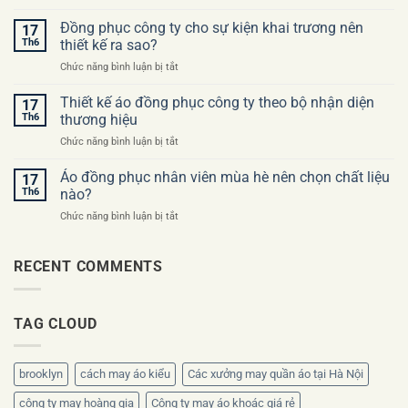
Checklist
khi
trước
Đồng phục công ty cho sự kiện khai trương nên
đặt
17
khi
may
Th6
thiết kế ra sao?
đặt
áo
ở
Chức năng bình luận bị tắt
may
đồng
Đồng
đồng
phục
phục
Thiết kế áo đồng phục công ty theo bộ nhận diện
phục
17
công
công
công
Th6
thương hiệu
ty
ty
ty
ở
Chức năng bình luận bị tắt
cho
lần
Thiết
sự
đầu
kế
Áo đồng phục nhân viên mùa hè nên chọn chất liệu
kiện
17
áo
khai
Th6
nào?
đồng
trương
ở
Chức năng bình luận bị tắt
phục
nên
Áo
công
thiết
đồng
ty
kế
phục
RECENT COMMENTS
theo
ra
nhân
bộ
sao?
viên
nhận
mùa
diện
TAG CLOUD
hè
thương
nên
hiệu
chọn
chất
brooklyn
cách may áo kiểu
Các xưởng may quần áo tại Hà Nội
liệu
nào?
công ty may hoàng gia
Công ty may áo khoác giá rẻ