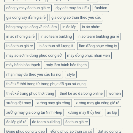
công ty may áo thun giá rẻ
dạy cắt may áo kiểu
fashion
gia công váy đầm giá rẻ
gia công áo thun theo yêu cầu
hàng may gia công về nhà làm
in áo lớp
in áo nhóm
in áo nhóm giá rẻ
in áo team building
in áo team building giá rẻ
In áo thun giá rẻ
in áo thun số lượng ít
làm đồng phục công ty
may áo sơ mi đồng phục công sở
may đồng phục nhân viên
máy bánh hóa thạch
máy làm bánh hóa thạch
nhận may đồ theo yêu cầu hà nội
style
thiết kế thời trang từ trang phục đã qua sử dụng
thiết kế trang phục thời trang
thiết kế áo đá bóng online
women
xưởng dệt may
xưởng may gia công
xưởng may gia công gié rẻ
xưởng may gia công tại Ninh Hiệp
xưởng may thủy tiên
áo lớp
áo lớp giá rẻ
áo team building
áo thun giá re
Đồng phục công ty đẹp
Đồng phục áo thun có cổ
đặt áo công ty