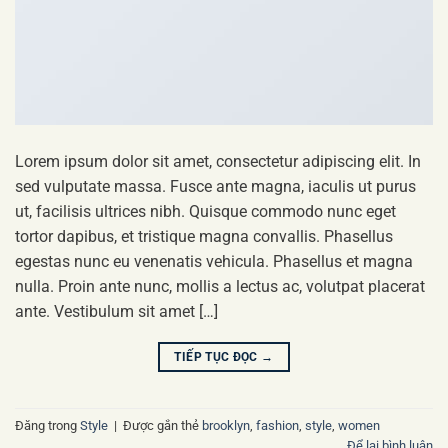
Lorem ipsum dolor sit amet, consectetur adipiscing elit. In
sed vulputate massa. Fusce ante magna, iaculis ut purus
ut, facilisis ultrices nibh. Quisque commodo nunc eget
tortor dapibus, et tristique magna convallis. Phasellus
egestas nunc eu venenatis vehicula. Phasellus et magna
nulla. Proin ante nunc, mollis a lectus ac, volutpat placerat
ante. Vestibulum sit amet […]
TIẾP TỤC ĐỌC
→
Đăng trong
Style
|
Được gắn thẻ
brooklyn
,
fashion
,
style
,
women
Để lại bình luận