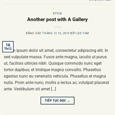
STYLE
Another post with A Gallery
ĐĂNG VÀO
THÁNG 12 16, 2013
BỞI
LEE TAM
16
Th12
Lorem ipsum dolor sit amet, consectetur adipiscing elit. In
sed vulputate massa. Fusce ante magna, iaculis ut purus
ut, facilisis ultrices nibh. Quisque commodo nunc eget
tortor dapibus, et tristique magna convallis. Phasellus
egestas nunc eu venenatis vehicula. Phasellus et magna
nulla. Proin ante nunc, mollis a lectus ac, volutpat placerat
ante. Vestibulum sit amet […]
TIẾP TỤC ĐỌC
→