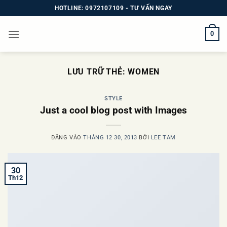
Bỏ
HOTLINE: 0972107109 - TƯ VẤN NGAY
qua
nội
0
dung
LƯU TRỮ THẺ:
WOMEN
STYLE
Just a cool blog post with Images
ĐĂNG VÀO
THÁNG 12 30, 2013
BỞI
LEE TAM
30
Th12