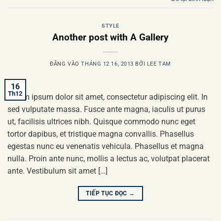
STYLE
Another post with A Gallery
ĐĂNG VÀO
THÁNG 12 16, 2013
BỞI
LEE TAM
16
Th12
Lorem ipsum dolor sit amet, consectetur adipiscing elit. In
sed vulputate massa. Fusce ante magna, iaculis ut purus
ut, facilisis ultrices nibh. Quisque commodo nunc eget
tortor dapibus, et tristique magna convallis. Phasellus
egestas nunc eu venenatis vehicula. Phasellus et magna
nulla. Proin ante nunc, mollis a lectus ac, volutpat placerat
ante. Vestibulum sit amet […]
TIẾP TỤC ĐỌC
→