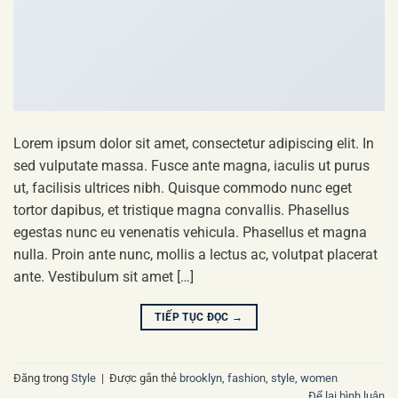
Lorem ipsum dolor sit amet, consectetur adipiscing elit. In
sed vulputate massa. Fusce ante magna, iaculis ut purus
ut, facilisis ultrices nibh. Quisque commodo nunc eget
tortor dapibus, et tristique magna convallis. Phasellus
egestas nunc eu venenatis vehicula. Phasellus et magna
nulla. Proin ante nunc, mollis a lectus ac, volutpat placerat
ante. Vestibulum sit amet […]
TIẾP TỤC ĐỌC
→
Đăng trong
Style
|
Được gắn thẻ
brooklyn
,
fashion
,
style
,
women
Để lại bình luận