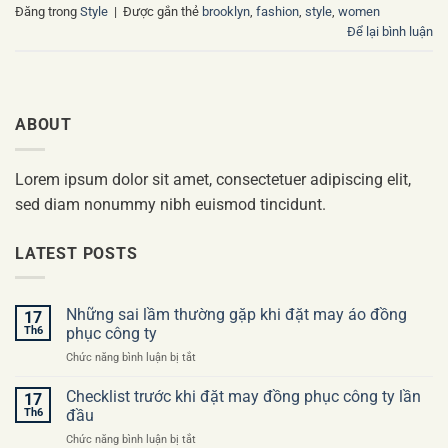
Đăng trong
Style
|
Được gắn thẻ
brooklyn
,
fashion
,
style
,
women
Để lại bình luận
ABOUT
Lorem ipsum dolor sit amet, consectetuer adipiscing elit,
sed diam nonummy nibh euismod tincidunt.
LATEST POSTS
Những sai lầm thường gặp khi đặt may áo đồng
17
Th6
phục công ty
ở
Chức năng bình luận bị tắt
Những
sai
Checklist trước khi đặt may đồng phục công ty lần
17
lầm
Th6
đầu
thường
ở
Chức năng bình luận bị tắt
gặp