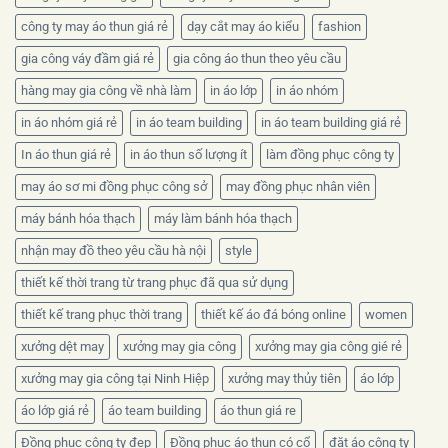
công ty may áo thun giá rẻ
dạy cắt may áo kiểu
fashion
gia công váy đầm giá rẻ
gia công áo thun theo yêu cầu
hàng may gia công về nhà làm
in áo lớp
in áo nhóm
in áo nhóm giá rẻ
in áo team building
in áo team building giá rẻ
In áo thun giá rẻ
in áo thun số lượng ít
làm đồng phục công ty
may áo sơ mi đồng phục công sở
may đồng phục nhân viên
máy bánh hóa thạch
máy làm bánh hóa thạch
nhận may đồ theo yêu cầu hà nội
style
thiết kế thời trang từ trang phục đã qua sử dụng
thiết kế trang phục thời trang
thiết kế áo đá bóng online
women
xưởng dệt may
xưởng may gia công
xưởng may gia công gié rẻ
xưởng may gia công tại Ninh Hiệp
xưởng may thủy tiên
áo lớp
áo lớp giá rẻ
áo team building
áo thun giá re
Đồng phục công ty đẹp
Đồng phục áo thun có cổ
đặt áo công ty