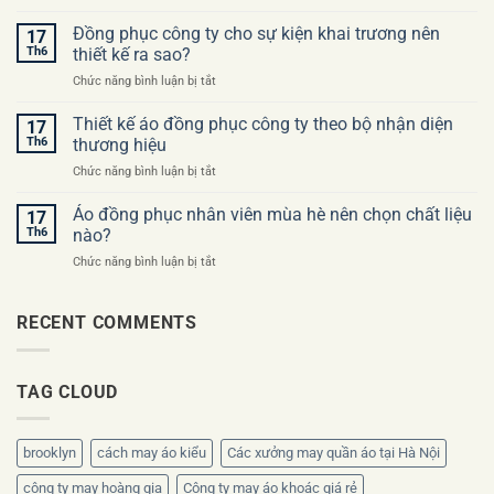
Checklist
khi
trước
Đồng phục công ty cho sự kiện khai trương nên
đặt
17
khi
may
Th6
thiết kế ra sao?
đặt
áo
ở
Chức năng bình luận bị tắt
may
đồng
Đồng
đồng
phục
phục
Thiết kế áo đồng phục công ty theo bộ nhận diện
phục
17
công
công
công
Th6
thương hiệu
ty
ty
ty
ở
Chức năng bình luận bị tắt
cho
lần
Thiết
sự
đầu
kế
Áo đồng phục nhân viên mùa hè nên chọn chất liệu
kiện
17
áo
khai
Th6
nào?
đồng
trương
ở
Chức năng bình luận bị tắt
phục
nên
Áo
công
thiết
đồng
ty
kế
phục
RECENT COMMENTS
theo
ra
nhân
bộ
sao?
viên
nhận
mùa
diện
TAG CLOUD
hè
thương
nên
hiệu
chọn
chất
brooklyn
cách may áo kiểu
Các xưởng may quần áo tại Hà Nội
liệu
nào?
công ty may hoàng gia
Công ty may áo khoác giá rẻ