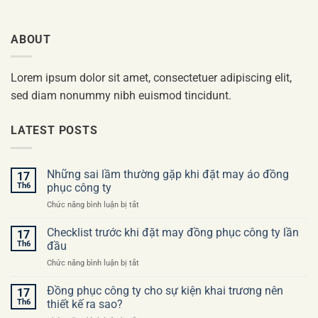
ABOUT
Lorem ipsum dolor sit amet, consectetuer adipiscing elit,
sed diam nonummy nibh euismod tincidunt.
LATEST POSTS
Những sai lầm thường gặp khi đặt may áo đồng
17
Th6
phục công ty
ở
Chức năng bình luận bị tắt
Những
sai
Checklist trước khi đặt may đồng phục công ty lần
17
lầm
Th6
đầu
thường
ở
Chức năng bình luận bị tắt
gặp
Checklist
khi
trước
Đồng phục công ty cho sự kiện khai trương nên
đặt
17
khi
may
Th6
thiết kế ra sao?
đặt
áo