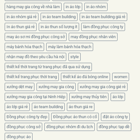
hàng may gia công về nhà làm
in áo lớp
in áo nhóm
in áo nhóm giá rẻ
in áo team building
in áo team building giá rẻ
In áo thun giá rẻ
in áo thun số lượng ít
làm đồng phục công ty
may áo sơ mi đồng phục công sở
may đồng phục nhân viên
máy bánh hóa thạch
máy làm bánh hóa thạch
nhận may đồ theo yêu cầu hà nội
style
thiết kế thời trang từ trang phục đã qua sử dụng
thiết kế trang phục thời trang
thiết kế áo đá bóng online
women
xưởng dệt may
xưởng may gia công
xưởng may gia công gié rẻ
xưởng may gia công tại Ninh Hiệp
xưởng may thủy tiên
áo lớp
áo lớp giá rẻ
áo team building
áo thun giá re
Đồng phục công ty đẹp
Đồng phục áo thun có cổ
đặt áo công ty
đồng phục công sở
đồng phục nhóm đi du lịch
đồng phục tạp dề
đồng phục áo