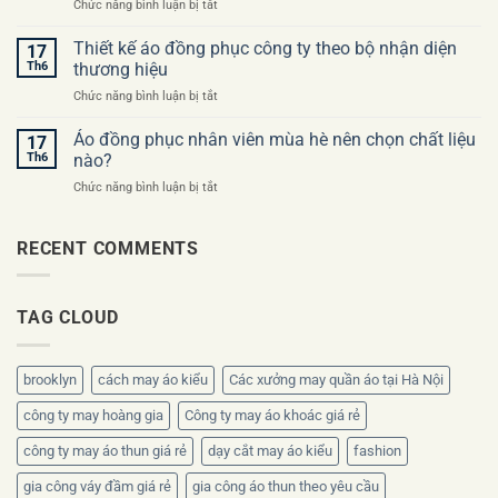
ở
Chức năng bình luận bị tắt
may
đồng
Đồng
đồng
phục
phục
Thiết kế áo đồng phục công ty theo bộ nhận diện
phục
17
công
công
công
Th6
thương hiệu
ty
ty
ty
ở
Chức năng bình luận bị tắt
cho
lần
Thiết
sự
đầu
kế
Áo đồng phục nhân viên mùa hè nên chọn chất liệu
kiện
17
áo
khai
Th6
nào?
đồng
trương
ở
Chức năng bình luận bị tắt
phục
nên
Áo
công
thiết
đồng
ty
kế
phục
RECENT COMMENTS
theo
ra
nhân
bộ
sao?
viên
nhận
mùa
diện
TAG CLOUD
hè
thương
nên
hiệu
chọn
chất
brooklyn
cách may áo kiểu
Các xưởng may quần áo tại Hà Nội
liệu
nào?
công ty may hoàng gia
Công ty may áo khoác giá rẻ
công ty may áo thun giá rẻ
dạy cắt may áo kiểu
fashion
gia công váy đầm giá rẻ
gia công áo thun theo yêu cầu