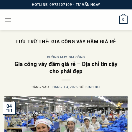
Bỏ
HOTLINE: 0972107109 - TƯ VẤN NGAY
qua
nội
0
dung
LƯU TRỮ THẺ:
GIA CÔNG VÁY ĐẦM GIÁ RẺ
XƯỞNG MAY GIA CÔNG
Gia công váy đầm giá rẻ – Địa chỉ tin cậy
cho phái đẹp
ĐĂNG VÀO
THÁNG 1 4, 2025
BỞI
BINH BUI
04
Th1