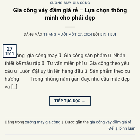
XƯỞNG MAY GIA CÔNG
Gia công váy đầm giá rẻ – Lựa chọn thông
minh cho phái đẹp
ĐĂNG VÀO
THÁNG MƯỜI MỘT 27, 2024
BỞI
BINH BUI
27
Th11
ü Xưởng gia công may ü Gia công sản phẩm ü Nhận
thiết kế mẫu rập ü Tư vấn miễn phí ü Gia công theo yêu
câu ü Luôn đặt uy tín lên hàng đầu ü Sản phẩm theo xu
hướng Trong những năm gần đây, nhu cầu mặc đẹp
và […]
TIẾP TỤC ĐỌC
→
Đăng trong
xưởng may gia công
|
Được gắn thẻ
gia công váy đầm giá rẻ
Để lại bình luận