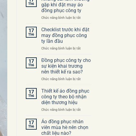
Th6
gặp khi đặt may áo
đồng phục công ty
ở
Chức năng bình luận bị tắt
Những
sai
Checklist trước khi đặt
17
lầm
Th6
may đồng phục công
thường
ty lần đầu
gặp
ở
Chức năng bình luận bị tắt
khi
Checklist
đặt
trước
may
Đồng phục công ty cho
17
khi
áo
Th6
sự kiện khai trương
đặt
đồng
nên thiết kế ra sao?
may
phục
ở
Chức năng bình luận bị tắt
đồng
công
Đồng
phục
ty
phục
công
Thiết kế áo đồng phục
17
công
ty
Th6
công ty theo bộ nhận
ty
lần
diện thương hiệu
cho
đầu
ở
Chức năng bình luận bị tắt
sự
Thiết
kiện
kế
khai
Áo đồng phục nhân
17
áo
trương
Th6
viên mùa hè nên chọn
đồng
nên
chất liệu nào?
phục
thiết