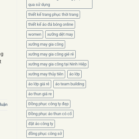
qua sử dụng
thiết kế trang phục thời trang
thiết kế áo đá bóng online
women
xưởng dệt may
xưởng may gia công
ng
xưởng may gia công gié rẻ
t
xưởng may gia công tại Ninh Hiệp
xưởng may thủy tiên
áo lớp
áo lớp giá rẻ
áo team building
áo thun giá re
Đồng phục công ty đẹp
 luận
Đồng phục áo thun có cổ
đặt áo công ty
đồng phục công sở