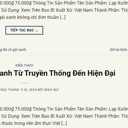
80.000₫ 75.000₫ Thông Tin Sản Phẩm Tên Sản Phẩm: Lạp Xưở
n Sử Dụng: Xem Trên Bao Bì Xuất Xứ: Việt Nam Thành Phần: Thị
i xanh không chỉ đơn thuần […]
TIẾP TỤC ĐỌC
→
g đá cô gái xanh
Để lại bình
KIẾN THỨC
anh Từ Truyền Thống Đến Hiện Đại
 VÀO
THÁNG 9 26, 2024
BỞI
BINH BUI
80.000₫ 75.000₫ Thông Tin Sản Phẩm Tên Sản Phẩm: Lạp Xưở
n Sử Dụng: Xem Trên Bao Bì Xuất Xứ: Việt Nam Thành Phần: Thị
huộc trong nền ẩm thực Việt […]