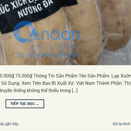
80.000₫ 75.000₫ Thông Tin Sản Phẩm Tên Sản Phẩm: Lạp Xưở
n Sử Dụng: Xem Trên Bao Bì Xuất Xứ: Việt Nam Thành Phần: Thị
yền thống không thể thiếu trong […]
TIẾP TỤC ĐỌC
→
hẩu gần đây
Để lại bình