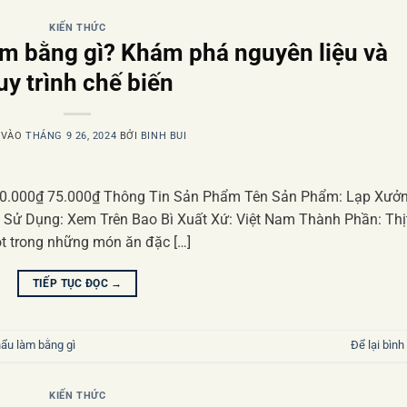
KIẾN THỨC
m bằng gì? Khám phá nguyên liệu và
uy trình chế biến
 VÀO
THÁNG 9 26, 2024
BỞI
BINH BUI
80.000₫ 75.000₫ Thông Tin Sản Phẩm Tên Sản Phẩm: Lạp Xưở
n Sử Dụng: Xem Trên Bao Bì Xuất Xứ: Việt Nam Thành Phần: Thị
 trong những món ăn đặc […]
TIẾP TỤC ĐỌC
→
hẩu làm bằng gì
Để lại bình
KIẾN THỨC