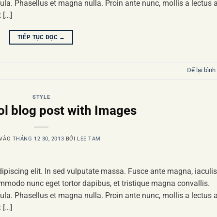
la. Phasellus et magna nulla. Proin ante nunc, mollis a lectus a
 […]
TIẾP TỤC ĐỌC
→
Để lại bình
STYLE
ol blog post with Images
 VÀO
THÁNG 12 30, 2013
BỞI
LEE TAM
ipiscing elit. In sed vulputate massa. Fusce ante magna, iaculis
commodo nunc eget tortor dapibus, et tristique magna convallis.
la. Phasellus et magna nulla. Proin ante nunc, mollis a lectus a
 […]