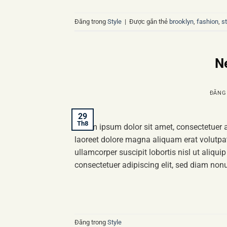
Đăng trong
Style
|
Được gắn thẻ
brooklyn
,
fashion
,
st
N
ĐĂNG
29
Th8
Lorem ipsum dolor sit amet, consectetuer 
laoreet dolore magna aliquam erat volutpat
ullamcorper suscipit lobortis nisl ut aliq
consectetuer adipiscing elit, sed diam no
Đăng trong
Style