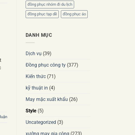
đồng phục nhóm đi du lịch
đồng phục tạp dề
đồng phục áo
DANH MỤC
Dịch vụ
(39)
t
Đồng phục công ty
(377)
c
Kiến thức
(71)
kỹ thuật in
(4)
May mặc xuất khẩu
(26)
Style
(5)
 luận
Uncategorized
(3)
xưởng may gia công
(273)