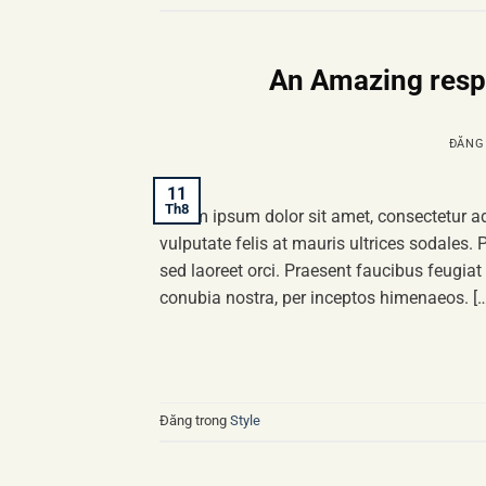
An Amazing resp
ĐĂNG
11
Th8
Lorem ipsum dolor sit amet, consectetur adi
vulputate felis at mauris ultrices sodales. 
sed laoreet orci. Praesent faucibus feugiat v
conubia nostra, per inceptos himenaeos. […
Đăng trong
Style