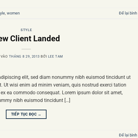
yle
,
women
Để lại bình
STYLE
ew Client Landed
 VÀO
THÁNG 8 29, 2013
BỞI
LEE TAM
adipiscing elit, sed diam nonummy nibh euismod tincidunt ut
. Ut wisi enim ad minim veniam, quis nostrud exerci tation
uip ex ea commodo consequat. Lorem ipsum dolor sit amet,
nummy nibh euismod tincidunt […]
TIẾP TỤC ĐỌC
→
Để lại bình