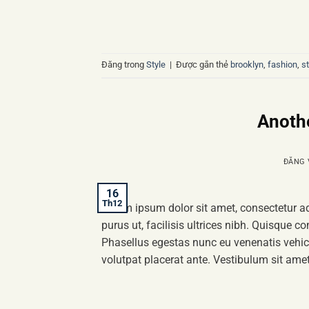
Đăng trong
Style
|
Được gắn thẻ
brooklyn
,
fashion
,
st
Anothe
ĐĂNG
16
Th12
Lorem ipsum dolor sit amet, consectetur ad
purus ut, facilisis ultrices nibh. Quisque 
Phasellus egestas nunc eu venenatis vehicu
volutpat placerat ante. Vestibulum sit amet