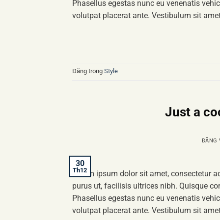
Phasellus egestas nunc eu venenatis vehicu
volutpat placerat ante. Vestibulum sit amet
Đăng trong
Style
Just a co
ĐĂNG
30
Th12
Lorem ipsum dolor sit amet, consectetur ad
purus ut, facilisis ultrices nibh. Quisque 
Phasellus egestas nunc eu venenatis vehicu
volutpat placerat ante. Vestibulum sit amet