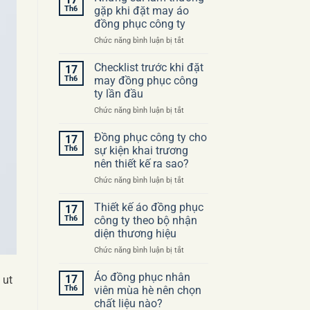
Th6
gặp khi đặt may áo
đồng phục công ty
ở
Chức năng bình luận bị tắt
Những
sai
Checklist trước khi đặt
17
lầm
Th6
may đồng phục công
thường
ty lần đầu
gặp
ở
Chức năng bình luận bị tắt
khi
Checklist
đặt
trước
may
Đồng phục công ty cho
17
khi
áo
Th6
sự kiện khai trương
đặt
đồng
nên thiết kế ra sao?
may
phục
ở
Chức năng bình luận bị tắt
đồng
công
Đồng
phục
ty
phục
công
Thiết kế áo đồng phục
17
công
ty
Th6
công ty theo bộ nhận
ty
lần
diện thương hiệu
cho
đầu
ở
Chức năng bình luận bị tắt
sự
Thiết
kiện
kế
khai
Áo đồng phục nhân
17
 ut
áo
trương
Th6
viên mùa hè nên chọn
đồng
nên
chất liệu nào?
phục
thiết