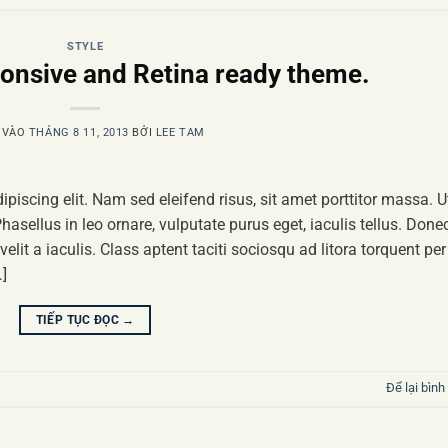
STYLE
onsive and Retina ready theme.
 VÀO
THÁNG 8 11, 2013
BỞI
LEE TAM
piscing elit. Nam sed eleifend risus, sit amet porttitor massa. U
Phasellus in leo ornare, vulputate purus eget, iaculis tellus. Done
elit a iaculis. Class aptent taciti sociosqu ad litora torquent per
]
TIẾP TỤC ĐỌC
→
Để lại bình