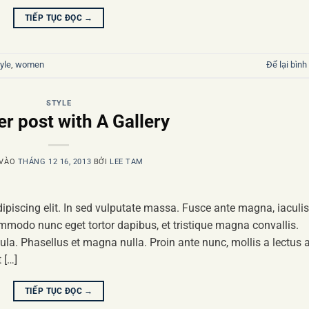
TIẾP TỤC ĐỌC
→
yle
,
women
Để lại bình
STYLE
r post with A Gallery
 VÀO
THÁNG 12 16, 2013
BỞI
LEE TAM
ipiscing elit. In sed vulputate massa. Fusce ante magna, iaculis
commodo nunc eget tortor dapibus, et tristique magna convallis.
la. Phasellus et magna nulla. Proin ante nunc, mollis a lectus a
 […]
TIẾP TỤC ĐỌC
→