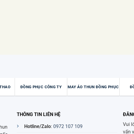
 THAO
ĐỒNG PHỤC CÔNG TY
MAY ÁO THUN ĐỒNG PHỤC
Đ
THÔNG TIN LIÊN HỆ
ĐĂN
Vui l
Hotline/Zalo
:
0972 107 109
thun
vấn 