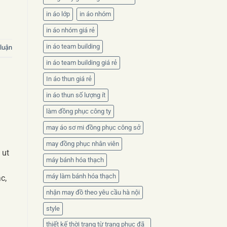
in áo lớp
in áo nhóm
in áo nhóm giá rẻ
in áo team building
 luận
in áo team building giá rẻ
In áo thun giá rẻ
in áo thun số lượng ít
làm đồng phục công ty
may áo sơ mi đồng phục công sở
may đồng phục nhân viên
 ut
máy bánh hóa thạch
máy làm bánh hóa thạch
c,
nhận may đồ theo yêu cầu hà nội
style
thiết kế thời trang từ trang phục đã