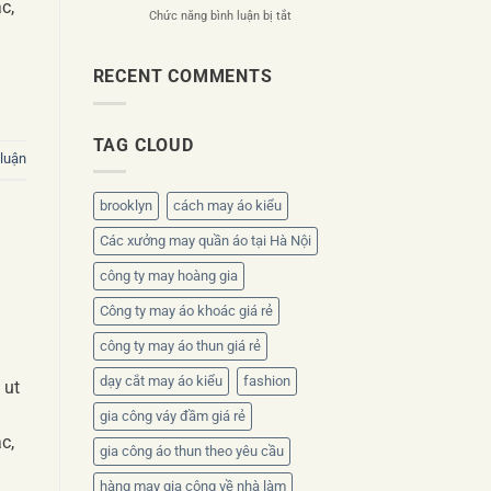
c,
ở
Chức năng bình luận bị tắt
công
kế
Áo
ty
ra
đồng
theo
sao?
phục
bộ
RECENT COMMENTS
nhân
nhận
viên
diện
mùa
thương
TAG CLOUD
hè
hiệu
 luận
nên
chọn
chất
brooklyn
cách may áo kiểu
liệu
nào?
Các xưởng may quần áo tại Hà Nội
công ty may hoàng gia
Công ty may áo khoác giá rẻ
công ty may áo thun giá rẻ
dạy cắt may áo kiểu
fashion
 ut
gia công váy đầm giá rẻ
c,
gia công áo thun theo yêu cầu
hàng may gia công về nhà làm