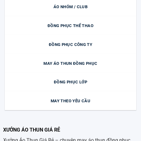
ÁO NHÓM / CLUB
ĐỒNG PHỤC THỂ THAO
ĐỒNG PHỤC CÔNG TY
MAY ÁO THUN ĐỒNG PHỤC
ĐỒNG PHỤC LỚP
MAY THEO YÊU CẦU
XƯỞNG ÁO THUN GIÁ RẺ
Xưởng Áo Thun Giá Rẻ – chuyên may áo thun đồng phục,