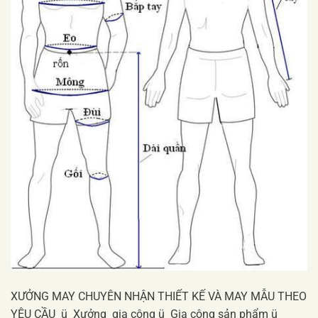
XƯỞNG MAY CHUYÊN NHẬN THIẾT KẾ VÀ MAY MẪU THEO
YÊU CẦU ü Xưởng gia công ü Gia công sản phẩm ü