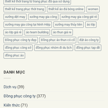
thiết kế thời trang từ trang phục đã qua sử dụng
thiết kế trang phục thời trang
thiết kế áo đá bóng online
women
xưởng dệt may
xưởng may gia công
xưởng may gia công gié rẻ
xưởng may gia công tại Ninh Hiệp
xưởng may thủy tiên
áo lớp
áo lớp giá rẻ
áo team building
áo thun giá re
Đồng phục công ty đẹp
Đồng phục áo thun có cổ
đặt áo công ty
đồng phục công sở
đồng phục nhóm đi du lịch
đồng phục tạp dề
đồng phục áo
DANH MỤC
Dịch vụ
(39)
Đồng phục công ty
(377)
Kiến thức
(71)