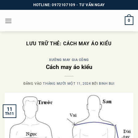
Bỏ
HOTLINE: 0972107109 - TƯ VẤN NGAY
qua
nội
0
dung
LƯU TRỮ THẺ:
CÁCH MAY ÁO KIỂU
XƯỞNG MAY GIA CÔNG
Cách may áo kiểu
ĐĂNG VÀO
THÁNG MƯỜI MỘT 11, 2024
BỞI
BINH BUI
11
Th11