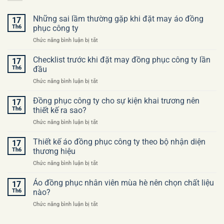
Những sai lầm thường gặp khi đặt may áo đồng
17
Th6
phục công ty
ở
Chức năng bình luận bị tắt
Những
sai
Checklist trước khi đặt may đồng phục công ty lần
17
lầm
Th6
đầu
thường
ở
Chức năng bình luận bị tắt
gặp
Checklist
khi
trước
Đồng phục công ty cho sự kiện khai trương nên
đặt
17
khi
may
Th6
thiết kế ra sao?
đặt
áo
ở
Chức năng bình luận bị tắt
may
đồng
Đồng
đồng
phục
phục
Thiết kế áo đồng phục công ty theo bộ nhận diện
phục
17
công
công
công
Th6
thương hiệu
ty
ty
ty
ở
Chức năng bình luận bị tắt
cho
lần
Thiết
sự
đầu
kế
Áo đồng phục nhân viên mùa hè nên chọn chất liệu
kiện
17
áo
khai
Th6
nào?
đồng
trương
ở
Chức năng bình luận bị tắt
phục
nên
Áo
công
thiết
đồng
ty
kế