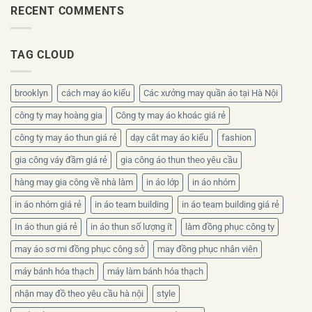
phục
RECENT COMMENTS
theo
ra
nhân
bộ
sao?
viên
nhận
mùa
diện
TAG CLOUD
hè
thương
nên
hiệu
chọn
chất
brooklyn
cách may áo kiểu
Các xưởng may quần áo tại Hà Nội
liệu
nào?
công ty may hoàng gia
Công ty may áo khoác giá rẻ
công ty may áo thun giá rẻ
dạy cắt may áo kiểu
fashion
gia công váy đầm giá rẻ
gia công áo thun theo yêu cầu
hàng may gia công về nhà làm
in áo lớp
in áo nhóm
in áo nhóm giá rẻ
in áo team building
in áo team building giá rẻ
In áo thun giá rẻ
in áo thun số lượng ít
làm đồng phục công ty
may áo sơ mi đồng phục công sở
may đồng phục nhân viên
máy bánh hóa thạch
máy làm bánh hóa thạch
nhận may đồ theo yêu cầu hà nội
style