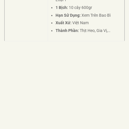
1 Bịch:
10 cây 600gr
Hạn Sử Dụng:
Xem Trên Bao Bì
Xuất Xứ:
Việt Nam
Thành Phần:
Thịt Heo, Gia Vị,…