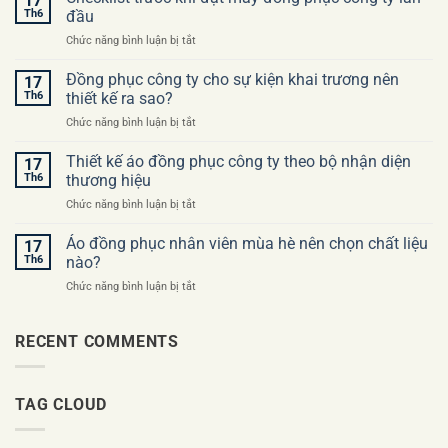
17
lầm
Th6
đầu
thường
ở
Chức năng bình luận bị tắt
gặp
Checklist
khi
trước
Đồng phục công ty cho sự kiện khai trương nên
đặt
17
khi
may
Th6
thiết kế ra sao?
đặt
áo
ở
Chức năng bình luận bị tắt
may
đồng
Đồng
đồng
phục
phục
Thiết kế áo đồng phục công ty theo bộ nhận diện
phục
17
công
công
công
Th6
thương hiệu
ty
ty
ty
ở
Chức năng bình luận bị tắt
cho
lần
Thiết
sự
đầu
kế
Áo đồng phục nhân viên mùa hè nên chọn chất liệu
kiện
17
áo
khai
Th6
nào?
đồng
trương
ở
Chức năng bình luận bị tắt
phục
nên
Áo
công
thiết
đồng
ty
kế
phục
RECENT COMMENTS
theo
ra
nhân
bộ
sao?
viên
nhận
mùa
diện
TAG CLOUD
hè
thương
nên
hiệu
chọn