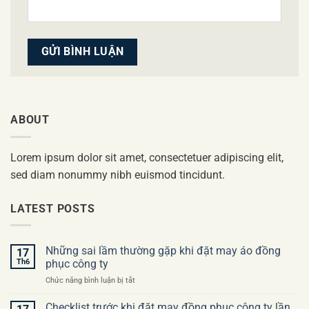
ABOUT
Lorem ipsum dolor sit amet, consectetuer adipiscing elit,
sed diam nonummy nibh euismod tincidunt.
LATEST POSTS
Những sai lầm thường gặp khi đặt may áo đồng
17
Th6
phục công ty
ở
Chức năng bình luận bị tắt
Những
sai
Checklist trước khi đặt may đồng phục công ty lần