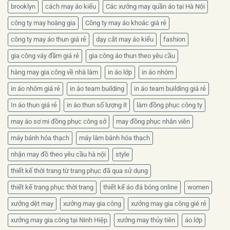
chất
brooklyn
cách may áo kiểu
Các xưởng may quần áo tại Hà Nội
liệu
nào?
công ty may hoàng gia
Công ty may áo khoác giá rẻ
công ty may áo thun giá rẻ
dạy cắt may áo kiểu
fashion
gia công váy đầm giá rẻ
gia công áo thun theo yêu cầu
hàng may gia công về nhà làm
in áo lớp
in áo nhóm
in áo nhóm giá rẻ
in áo team building
in áo team building giá rẻ
In áo thun giá rẻ
in áo thun số lượng ít
làm đồng phục công ty
may áo sơ mi đồng phục công sở
may đồng phục nhân viên
máy bánh hóa thạch
máy làm bánh hóa thạch
nhận may đồ theo yêu cầu hà nội
style
thiết kế thời trang từ trang phục đã qua sử dụng
thiết kế trang phục thời trang
thiết kế áo đá bóng online
women
xưởng dệt may
xưởng may gia công
xưởng may gia công gié rẻ
xưởng may gia công tại Ninh Hiệp
xưởng may thủy tiên
áo lớp