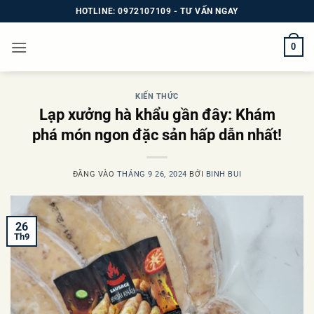
Bỏ
HOTLINE: 0972107109 - TƯ VẤN NGAY
qua
nội
0
dung
KIẾN THỨC
Lạp xưởng hà khẩu gần đây: Khám
phá món ngon đặc sản hấp dẫn nhất!
ĐĂNG VÀO
THÁNG 9 26, 2024
BỞI
BINH BUI
26
Th9