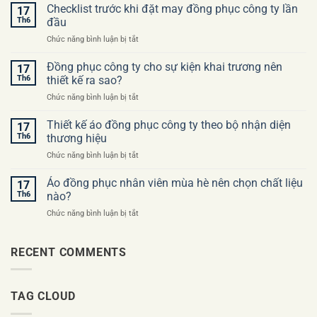
sai
Checklist trước khi đặt may đồng phục công ty lần
17
lầm
Th6
đầu
thường
ở
Chức năng bình luận bị tắt
gặp
Checklist
khi
trước
Đồng phục công ty cho sự kiện khai trương nên
đặt
17
khi
may
Th6
thiết kế ra sao?
đặt
áo
ở
Chức năng bình luận bị tắt
may
đồng
Đồng
đồng
phục
phục
Thiết kế áo đồng phục công ty theo bộ nhận diện
phục
17
công
công
công
Th6
thương hiệu
ty
ty
ty
ở
Chức năng bình luận bị tắt
cho
lần
Thiết
sự
đầu
kế
Áo đồng phục nhân viên mùa hè nên chọn chất liệu
kiện
17
áo
khai
Th6
nào?
đồng
trương
ở
Chức năng bình luận bị tắt
phục
nên
Áo
công
thiết
đồng
ty
kế
phục
RECENT COMMENTS
theo
ra
nhân
bộ
sao?
viên
nhận
mùa
diện
TAG CLOUD
hè
thương
nên
hiệu