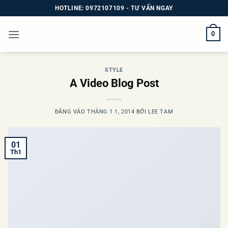
Bỏ
HOTLINE: 0972107109 - TƯ VẤN NGAY
qua
nội
0
dung
STYLE
A Video Blog Post
ĐĂNG VÀO
THÁNG 1 1, 2014
BỞI
LEE TAM
01
Th1