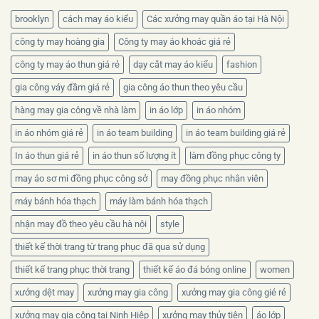
chọn
chất
brooklyn
cách may áo kiểu
Các xưởng may quần áo tại Hà Nội
liệu
nào?
công ty may hoàng gia
Công ty may áo khoác giá rẻ
công ty may áo thun giá rẻ
dạy cắt may áo kiểu
fashion
gia công váy đầm giá rẻ
gia công áo thun theo yêu cầu
hàng may gia công về nhà làm
in áo lớp
in áo nhóm
in áo nhóm giá rẻ
in áo team building
in áo team building giá rẻ
In áo thun giá rẻ
in áo thun số lượng ít
làm đồng phục công ty
may áo sơ mi đồng phục công sở
may đồng phục nhân viên
máy bánh hóa thạch
máy làm bánh hóa thạch
nhận may đồ theo yêu cầu hà nội
style
thiết kế thời trang từ trang phục đã qua sử dụng
thiết kế trang phục thời trang
thiết kế áo đá bóng online
women
xưởng dệt may
xưởng may gia công
xưởng may gia công gié rẻ
xưởng may gia công tại Ninh Hiệp
xưởng may thủy tiên
áo lớp