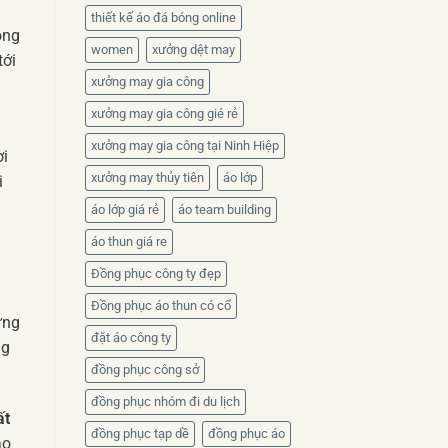
thiết kế áo đá bóng online
ộng
women
xưởng dệt may
tới
xưởng may gia công
xưởng may gia công gié rẻ
xưởng may gia công tại Ninh Hiệp
ời
xưởng may thủy tiên
áo lớp
i
áo lớp giá rẻ
áo team building
áo thun giá re
g
Đồng phục công ty đẹp
Đồng phục áo thun có cổ
ững
đặt áo công ty
ng
đồng phục công sở
đồng phục nhóm đi du lịch
ất
đồng phục tạp dề
đồng phục áo
ao