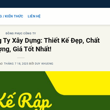
G / KIẾN THỨC
LIÊN HỆ
ĐỒNG PHỤC CÔNG TY
 Ty Xây Dựng: Thiết Kế Đẹp, Chất
ng, Giá Tốt Nhất!
ÀO
THÁNG 7 18, 2025
BỞI
DUY KHUONG