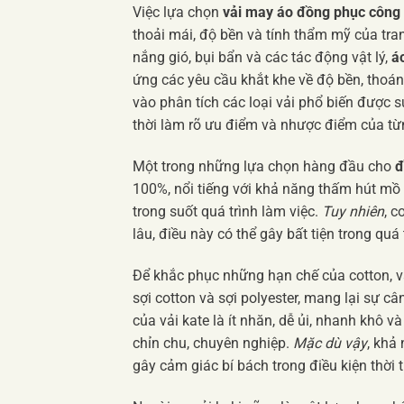
Việc lựa chọn
vải may áo đồng phục công 
thoải mái, độ bền và tính thẩm mỹ của tran
nắng gió, bụi bẩn và các tác động vật lý,
á
ứng các yêu cầu khắt khe về độ bền, thoán
vào phân tích các loại vải phổ biến được
thời làm rõ ưu điểm và nhược điểm của từn
Một trong những lựa chọn hàng đầu cho
đ
100%, nổi tiếng với khả năng thấm hút mồ 
trong suốt quá trình làm việc.
Tuy nhiên
, c
lâu, điều này có thể gây bất tiện trong quá
Để khắc phục những hạn chế của cotton, vả
sợi cotton và sợi polyester, mang lại sự 
của vải kate là ít nhăn, dễ ủi, nhanh khô 
chỉn chu, chuyên nghiệp.
Mặc dù vậy
, khả
gây cảm giác bí bách trong điều kiện thời t