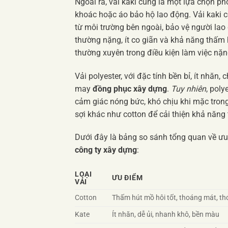
Ngoài ra, vải kaki cũng là một lựa chọn p
khoác hoặc áo bảo hộ lao động. Vải kaki c
từ môi trường bên ngoài, bảo vệ người lao
thường nặng, ít co giãn và khả năng thấm
thường xuyên trong điều kiện làm việc nặn
Vải polyester, với đặc tính bền bỉ, ít nhăn
may
đồng phục xây dựng
.
Tuy nhiên
, pol
cảm giác nóng bức, khó chịu khi mặc trong 
sợi khác như cotton để cải thiện khả năng
Dưới đây là bảng so sánh tổng quan về ưu
công ty xây dựng
:
LOẠI
ƯU ĐIỂM
VẢI
Cotton
Thấm hút mồ hôi tốt, thoáng mát, th
Kate
Ít nhăn, dễ ủi, nhanh khô, bền màu