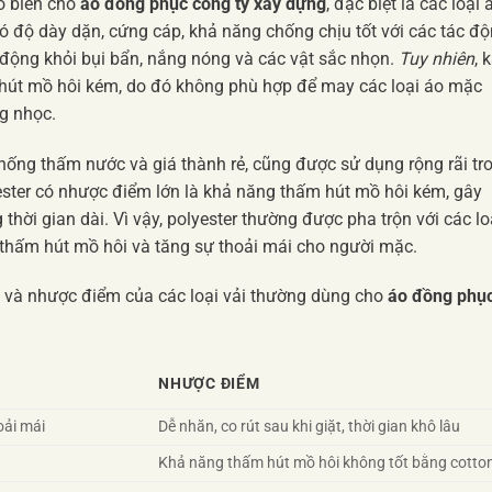
hổ biến cho
áo đồng phục công ty xây dựng
, đặc biệt là các loại 
ó độ dày dặn, cứng cáp, khả năng chống chịu tốt với các tác đ
 động khỏi bụi bẩn, nắng nóng và các vật sắc nhọn.
Tuy nhiên
, 
 hút mồ hôi kém, do đó không phù hợp để may các loại áo mặc
g nhọc.
, chống thấm nước và giá thành rẻ, cũng được sử dụng rộng rãi tr
yester có nhược điểm lớn là khả năng thấm hút mồ hôi kém, gây
thời gian dài. Vì vậy, polyester thường được pha trộn với các lo
 thấm hút mồ hôi và tăng sự thoải mái cho người mặc.
 và nhược điểm của các loại vải thường dùng cho
áo đồng phụ
NHƯỢC ĐIỂM
oải mái
Dễ nhăn, co rút sau khi giặt, thời gian khô lâu
Khả năng thấm hút mồ hôi không tốt bằng cotto