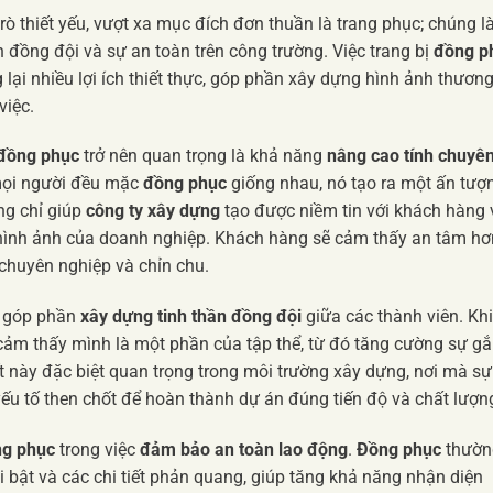
rò thiết yếu, vượt xa mục đích đơn thuần là trang phục; chúng l
 đồng đội và sự an toàn trên công trường. Việc trang bị
đồng p
ại nhiều lợi ích thiết thực, góp phần xây dựng hình ảnh thươn
việc.
đồng phục
trở nên quan trọng là khả năng
nâng cao tính chuyê
 mọi người đều mặc
đồng phục
giống nhau, nó tạo ra một ấn tượ
ng chỉ giúp
công ty xây dựng
tạo được niềm tin với khách hàng 
 hình ảnh của doanh nghiệp. Khách hàng sẽ cảm thấy an tâm hơ
 chuyên nghiệp và chỉn chu.
 góp phần
xây dựng tinh thần đồng đội
giữa các thành viên. Khi
ảm thấy mình là một phần của tập thể, từ đó tăng cường sự g
ết này đặc biệt quan trọng trong môi trường xây dựng, nơi mà sự
ếu tố then chốt để hoàn thành dự án đúng tiến độ và chất lượn
ng phục
trong việc
đảm bảo an toàn lao động
.
Đồng phục
thườn
ổi bật và các chi tiết phản quang, giúp tăng khả năng nhận diện