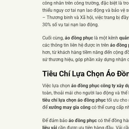
công nhân trên công trường, đặc biệt là tro
thiểu nguy cơ tai nạn lao động và bảo vệ 
– Thương binh và Xã hội, việc trang bị đ
30% số vụ tai nạn lao động.
Cuối cùng,
áo đồng phục
là một kênh
quản
các thông tin liên hệ được in trên
áo đồng 
hơn, từ khách hàng tiềm năng đến cộng 
sứ thương hiệu, góp phần xây dựng nhận d
Tiêu Chí Lựa Chọn Áo Đồ
Việc lựa chọn
áo đồng phục công ty xây d
toàn, thoải mái cho người lao động và thể
tiêu chí lựa chọn áo đồng phục
tối ưu cho
để
xưởng may gia công
có thể cung cấp n
Để đảm bảo
áo đồng phục
có thể đồng hàn
liệu vải
cần được ưu tiên hàng đầu. Vải cầ