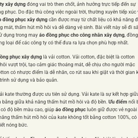
ty xây dựng
đóng vai trò then chốt, ảnh hưởng trực tiếp đến sự
g phục. Do đặc thù công việc ngoài trời, thường xuyên tiếp xúc 
o đồng phục xây dựng
cần được may từ chất liệu có khả năng 
g mát, thấm hút mồ hôi và dễ dàng vệ sinh. Bài viết này sẽ đi s
 sử dụng trong may
áo đồng phục cho công nhân xây dựng
, đồng
g loại để các công ty có thể đưa ra lựa chọn phù hợp nhất.
ồng phục xây dựng
là vải cotton. Vải cotton, đặc biệt là cotton
hôi vượt trội, tạo cảm giác thoáng mát, dễ chịu cho người mặc
otton có nhược điểm là dễ nhăn, co rút sau khi giặt và thời gian 
 trình sử dụng và bảo quản.
i kate thường được ưu tiên sử dụng. Vải kate là sự kết hợp giữ
cân bằng giữa khả năng thấm hút mồ hôi và độ bền.
Ưu điểm
nổi 
và có độ bền màu cao, giúp
áo đồng phục
luôn giữ được vẻ ngoài
 năng thấm hút mồ hôi của kate không tốt bằng cotton 100%, có
iết nóng bức.