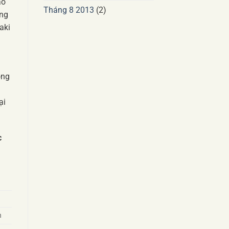
áo
Tháng 8 2013
(2)
ộng
kaki
ong
ại
c
n