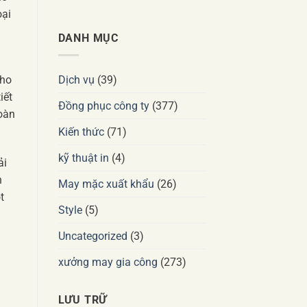
oại
DANH MỤC
Dịch vụ
(39)
cho
iết
Đồng phục công ty
(377)
oàn
Kiến thức
(71)
kỹ thuật in
(4)
ải
n
May mặc xuất khẩu
(26)
t
Style
(5)
Uncategorized
(3)
xưởng may gia công
(273)
LƯU TRỮ