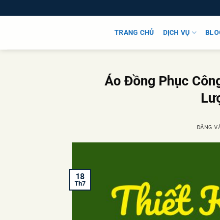
Bỏ
qua
nội
TRANG CHỦ
DỊCH VỤ
BLO
dung
Áo Đồng Phục Công
Lượ
ĐĂNG V
18
Th7