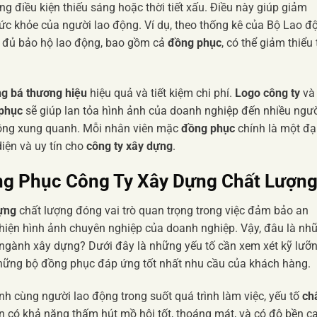
ng điều kiện thiếu sáng hoặc thời tiết xấu. Điều này giúp giảm
sức khỏe của người lao động. Ví dụ, theo thống kê của Bộ Lao đ
ầy đủ bảo hộ lao động, bao gồm cả
đồng phục
, có thể giảm thiểu 
g bá thương hiệu
hiệu quả và tiết kiệm chi phí.
Logo công ty
và
phục
sẽ giúp lan tỏa hình ảnh của doanh nghiệp đến nhiều ngư
đồng xung quanh. Mỗi nhân viên mặc
đồng phục
chính là một đạ
iện và uy tín cho
công ty xây dựng
.
ng Phục Công Ty Xây Dựng Chất Lượn
ựng
chất lượng đóng vai trò quan trọng trong việc đảm bảo an
 hiện hình ảnh chuyên nghiệp của doanh nghiệp. Vậy, đâu là nh
 ngành xây dựng? Dưới đây là những yếu tố cần xem xét kỹ lưỡ
hững bộ đồng phục đáp ứng tốt nhất nhu cầu của khách hàng.
h cùng người lao động trong suốt quá trình làm việc, yếu tố
ch
n có khả năng thấm hút mồ hôi tốt, thoáng mát, và có độ bền c