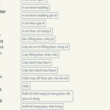
à
in áo team building
hục
in áo team building giá rẻ
g
In áo thun giá rẻ
in áo thun số lượng ít
n
làm đồng phục công ty
ng
và
may áo sơ mi đồng phục công sở
n
may đồng phục nhân viên
máy bánh hóa thạch
máy làm bánh hóa thạch
ắn
nhận may đồ theo yêu cầu hà nội
style
g.
thiết kế thời trang từ trang phục đã
qua sử dụng
g
thiết kế trang phục thời trang