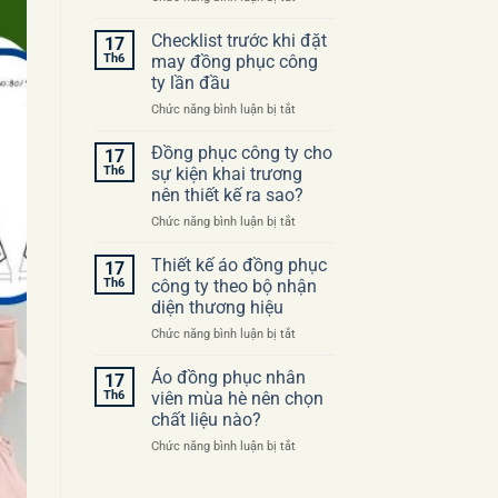
Những
sai
Checklist trước khi đặt
17
lầm
Th6
may đồng phục công
thường
ty lần đầu
gặp
ở
Chức năng bình luận bị tắt
khi
Checklist
đặt
trước
may
Đồng phục công ty cho
17
khi
áo
Th6
sự kiện khai trương
đặt
đồng
nên thiết kế ra sao?
may
phục
ở
Chức năng bình luận bị tắt
đồng
công
Đồng
phục
ty
phục
công
Thiết kế áo đồng phục
17
công
ty
Th6
công ty theo bộ nhận
ty
lần
diện thương hiệu
cho
đầu
ở
Chức năng bình luận bị tắt
sự
Thiết
kiện
kế
khai
Áo đồng phục nhân
17
áo
trương
Th6
viên mùa hè nên chọn
đồng
nên
chất liệu nào?
phục
thiết
ở
Chức năng bình luận bị tắt
công
kế
Áo
ty
ra
đồng
theo
sao?