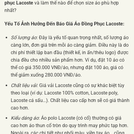
phục Lacoste
và làm thế nào để chọn size áo phù hợp
nhất?
Yếu Tố Ảnh Hưởng Đến Báo Giá Áo Đồng Phục Lacoste:
Số lượng áo
: Đây là yếu tố quan trọng nhất, số lượng áo
càng lớn, đơn giá trên mỗi áo càng giảm. Điều này là do
chi phí thiết lập ban đầu (thiết kế, in ấn/thêu logo) được
chia đều cho nhiều sản phẩm hơn. Ví dụ, đặt 10 áo có
thể có giá 350.000 VNĐ/áo, nhưng đặt 100 áo, giá có
thể giảm xuống 280.000 VNĐ/áo.
Chất liệu vải
: Giá vải Lacoste cũng có sự khác biệt tùy
theo loại (ví dụ: Lacoste 100% cotton, Lacoste poly,
Lacoste cá sấu…). Chất liệu cao cấp hơn sẽ có giá thành
cao hơn.
Kiểu dáng áo
: Áo polo Lacoste (có cổ) thường có giá
cao hơn áo thun cổ tròn do quy trình may phức tạp hơn.
Ngoài ra, các chi tiết như phối màu, viền tay áo… cũng