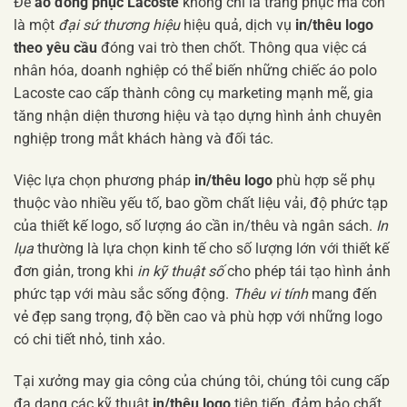
Để
áo đồng phục Lacoste
không chỉ là trang phục mà còn
là một
đại sứ thương hiệu
hiệu quả, dịch vụ
in/thêu logo
theo yêu cầu
đóng vai trò then chốt. Thông qua việc cá
nhân hóa, doanh nghiệp có thể biến những chiếc áo polo
Lacoste cao cấp thành công cụ marketing mạnh mẽ, gia
tăng nhận diện thương hiệu và tạo dựng hình ảnh chuyên
nghiệp trong mắt khách hàng và đối tác.
Việc lựa chọn phương pháp
in/thêu logo
phù hợp sẽ phụ
thuộc vào nhiều yếu tố, bao gồm chất liệu vải, độ phức tạp
của thiết kế logo, số lượng áo cần in/thêu và ngân sách.
In
lụa
thường là lựa chọn kinh tế cho số lượng lớn với thiết kế
đơn giản, trong khi
in kỹ thuật số
cho phép tái tạo hình ảnh
phức tạp với màu sắc sống động.
Thêu vi tính
mang đến
vẻ đẹp sang trọng, độ bền cao và phù hợp với những logo
có chi tiết nhỏ, tinh xảo.
Tại xưởng may gia công của chúng tôi, chúng tôi cung cấp
đa dạng các kỹ thuật
in/thêu logo
tiên tiến, đảm bảo chất