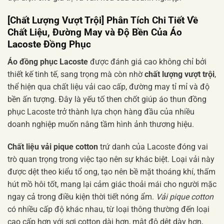
[Chất Lượng Vượt Trội]
Phân Tích Chi Tiết Về
Chất Liệu, Đường May và Độ Bền Của
Áo
Lacoste Đồng Phục
Áo đồng phục Lacoste
được đánh giá cao không chỉ bởi
thiết kế tinh tế, sang trọng mà còn nhờ
chất lượng vượt trội
,
thể hiện qua chất liệu vải cao cấp, đường may tỉ mỉ và độ
bền ấn tượng. Đây là yếu tố then chốt giúp áo thun đồng
phục Lacoste trở thành lựa chọn hàng đầu của nhiều
doanh nghiệp muốn nâng tầm hình ảnh thương hiệu.
Chất liệu vải pique cotton
trứ danh của Lacoste đóng vai
trò quan trọng trong việc tạo nên sự khác biệt. Loại vải này
được dệt theo kiểu tổ ong, tạo nên bề mặt thoáng khí, thấm
hút mồ hôi tốt, mang lại cảm giác thoải mái cho người mặc
ngay cả trong điều kiện thời tiết nóng ẩm.
Vải pique cotton
có nhiều cấp độ khác nhau, từ loại thông thường đến loại
cao cấp hơn với sợi cotton dài hơn, mật độ dệt dày hơn,