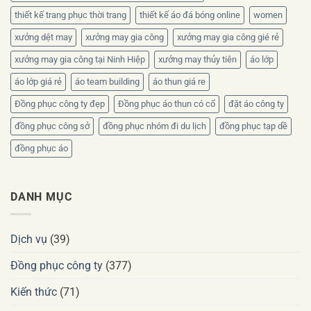
thiết kế trang phục thời trang
thiết kế áo đá bóng online
women
xưởng dệt may
xưởng may gia công
xưởng may gia công gié rẻ
xưởng may gia công tại Ninh Hiệp
xưởng may thủy tiên
áo lớp
áo lớp giá rẻ
áo team building
áo thun giá re
Đồng phục công ty đẹp
Đồng phục áo thun có cổ
đặt áo công ty
đồng phục công sở
đồng phục nhóm đi du lịch
đồng phục tạp dề
đồng phục áo
DANH MỤC
Dịch vụ
(39)
Đồng phục công ty
(377)
Kiến thức
(71)