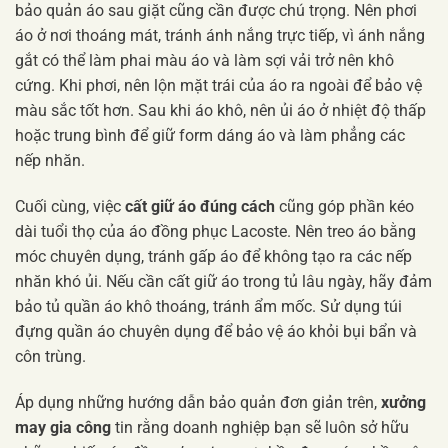
bảo quản áo sau giặt cũng cần được chú trọng. Nên phơi
áo ở nơi thoáng mát, tránh ánh nắng trực tiếp, vì ánh nắng
gắt có thể làm phai màu áo và làm sợi vải trở nên khô
cứng. Khi phơi, nên lộn mặt trái của áo ra ngoài để bảo vệ
màu sắc tốt hơn. Sau khi áo khô, nên ủi áo ở nhiệt độ thấp
hoặc trung bình để giữ form dáng áo và làm phẳng các
nếp nhăn.
Cuối cùng, việc
cất giữ áo đúng cách
cũng góp phần kéo
dài tuổi thọ của áo đồng phục Lacoste. Nên treo áo bằng
móc chuyên dụng, tránh gấp áo để không tạo ra các nếp
nhăn khó ủi. Nếu cần cất giữ áo trong tủ lâu ngày, hãy đảm
bảo tủ quần áo khô thoáng, tránh ẩm mốc. Sử dụng túi
đựng quần áo chuyên dụng để bảo vệ áo khỏi bụi bẩn và
côn trùng.
Áp dụng những hướng dẫn bảo quản đơn giản trên,
xưởng
may gia công
tin rằng doanh nghiệp bạn sẽ luôn sở hữu