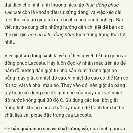
đại diện cho hình ảnh thương hiệu,
áo thun đồng phục
Lacoste
còn là khoản đầu tư xứng đáng, và việc kéo dài
tuổi thọ của áo giúp tối ưu chi phí cho doanh nghiệp. Bài
viết này sẽ cung cấp những hướng dẫn chi tiết để bạn có
thể giữ gìn
áo Lacoste đồng phục
luôn trong trạng thái tốt
nhất.
Việc
giặt áo đúng cách
là yếu tố tiên quyết để bảo quản áo
đồng phục Lacoste. Hãy luôn đọc kỹ nhãn mác trên áo để
nắm rõ hướng dẫn giặt từ nhà sản xuất. Tránh giặt áo
bằng máy giặt ở nhiệt độ cao, vì nhiệt độ cao có thể làm co
rút sợi vải và phai màu áo. Thay vào đó, nên giặt áo bằng
tay hoặc sử dụng chế độ giặt nhẹ của máy giặt với nhiệt
độ nước không quá 30 độ C. Sử dụng các loại bột giặt
trung tính, không chứa chất tẩy mạnh để tránh làm hư hại
chất liệu vải pique đặc trưng của Lacoste.
Để
bảo quản màu sắc và chất lượng vải
, quá trình phơi và