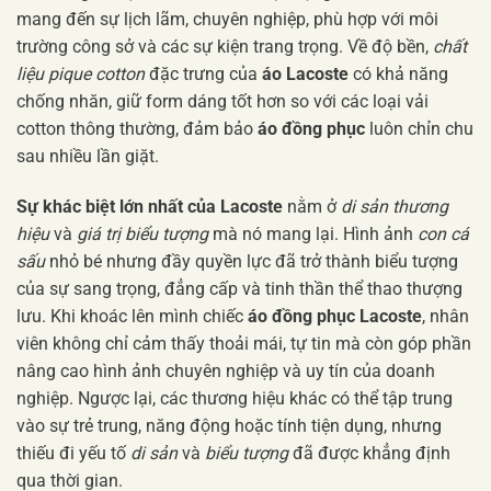
mang đến sự lịch lãm, chuyên nghiệp, phù hợp với môi
trường công sở và các sự kiện trang trọng. Về độ bền,
chất
liệu pique cotton
đặc trưng của
áo Lacoste
có khả năng
chống nhăn, giữ form dáng tốt hơn so với các loại vải
cotton thông thường, đảm bảo
áo đồng phục
luôn chỉn chu
sau nhiều lần giặt.
Sự khác biệt lớn nhất của Lacoste
nằm ở
di sản thương
hiệu
và
giá trị biểu tượng
mà nó mang lại. Hình ảnh
con cá
sấu
nhỏ bé nhưng đầy quyền lực đã trở thành biểu tượng
của sự sang trọng, đẳng cấp và tinh thần thể thao thượng
lưu. Khi khoác lên mình chiếc
áo đồng phục Lacoste
, nhân
viên không chỉ cảm thấy thoải mái, tự tin mà còn góp phần
nâng cao hình ảnh chuyên nghiệp và uy tín của doanh
nghiệp. Ngược lại, các thương hiệu khác có thể tập trung
vào sự trẻ trung, năng động hoặc tính tiện dụng, nhưng
thiếu đi yếu tố
di sản
và
biểu tượng
đã được khẳng định
qua thời gian.