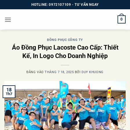
Bỏ
HOTLINE: 0972107109 - TƯ VẤN NGAY
qua
nội
0
dung
ĐỒNG PHỤC CÔNG TY
Áo Đồng Phục Lacoste Cao Cấp: Thiết
Kế, In Logo Cho Doanh Nghiệp
ĐĂNG VÀO
THÁNG 7 18, 2025
BỞI
DUY KHUONG
18
Th7