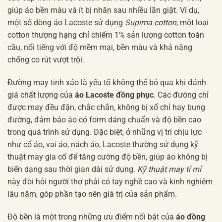
giúp áo bền màu và ít bị nhăn sau nhiều lần giặt. Ví dụ,
một số dòng áo Lacoste sử dụng
Supima cotton
, một loại
cotton thượng hạng chỉ chiếm 1% sản lượng cotton toàn
cầu, nổi tiếng với độ mềm mại, bền màu và khả năng
chống co rút vượt trội.
Đường may tinh xảo là yếu tố không thể bỏ qua khi đánh
giá chất lượng của
áo Lacoste đồng phục
. Các đường chỉ
được may đều đặn, chắc chắn, không bị xổ chỉ hay bung
đường, đảm bảo áo có form dáng chuẩn và độ bền cao
trong quá trình sử dụng. Đặc biệt, ở những vị trí chịu lực
như cổ áo, vai áo, nách áo, Lacoste thường sử dụng kỹ
thuật may gia cố để tăng cường độ bền, giúp áo không bị
biến dạng sau thời gian dài sử dụng.
Kỹ thuật may tỉ mỉ
này đòi hỏi người thợ phải có tay nghề cao và kinh nghiệm
lâu năm, góp phần tạo nên giá trị của sản phẩm.
Độ bền là một trong những ưu điểm nổi bật của
áo đồng