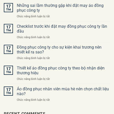
Những sai lầm thường gặp khi đặt may áo đồng
17
Th6
phục công ty
ở
Chức năng bình luận bị tắt
Những
sai
Checklist trước khi đặt may đồng phục công ty lần
17
lầm
Th6
đầu
thường
ở
Chức năng bình luận bị tắt
gặp
Checklist
khi
trước
Đồng phục công ty cho sự kiện khai trương nên
đặt
17
khi
may
Th6
thiết kế ra sao?
đặt
áo
ở
Chức năng bình luận bị tắt
may
đồng
Đồng
đồng
phục
phục
Thiết kế áo đồng phục công ty theo bộ nhận diện
phục
17
công
công
công
Th6
thương hiệu
ty
ty
ty
ở
Chức năng bình luận bị tắt
cho
lần
Thiết
sự
đầu
kế
Áo đồng phục nhân viên mùa hè nên chọn chất liệu
kiện
17
áo
khai
Th6
nào?
đồng
trương
ở
Chức năng bình luận bị tắt
phục
nên
Áo
công
thiết
đồng
ty
kế
phục
RECENT COMMENTS
theo