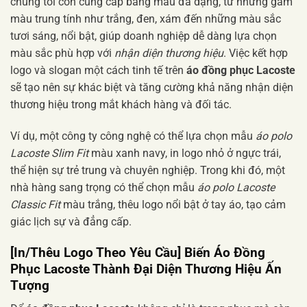
chúng tôi còn cung cấp bảng màu đa dạng, từ những gam
màu trung tính như trắng, đen, xám đến những màu sắc
tươi sáng, nổi bật, giúp doanh nghiệp dễ dàng lựa chọn
màu sắc phù hợp với
nhận diện thương hiệu
. Việc kết hợp
logo và slogan một cách tinh tế trên
áo đồng phục Lacoste
sẽ tạo nên sự khác biệt và tăng cường khả năng nhận diện
thương hiệu trong mắt khách hàng và đối tác.
Ví dụ, một công ty công nghệ có thể lựa chọn mẫu
áo polo
Lacoste Slim Fit
màu xanh navy, in logo nhỏ ở ngực trái,
thể hiện sự trẻ trung và chuyên nghiệp. Trong khi đó, một
nhà hàng sang trọng có thể chọn mẫu
áo polo Lacoste
Classic Fit
màu trắng, thêu logo nổi bật ở tay áo, tạo cảm
giác lịch sự và đẳng cấp.
[In/Thêu Logo Theo Yêu Cầu] Biến Áo Đồng
Phục Lacoste Thành Đại Diện Thương Hiệu Ấn
Tượng