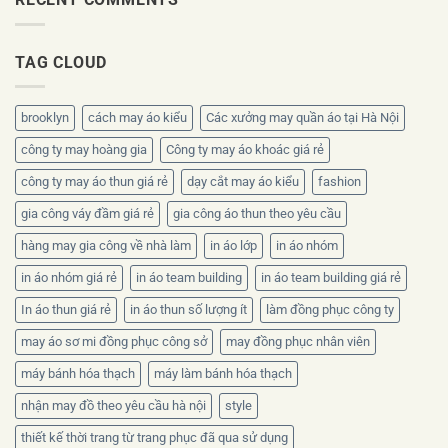
ra
nhân
bộ
sao?
viên
nhận
mùa
diện
TAG CLOUD
hè
thương
nên
hiệu
chọn
chất
brooklyn
cách may áo kiểu
Các xưởng may quần áo tại Hà Nội
liệu
nào?
công ty may hoàng gia
Công ty may áo khoác giá rẻ
công ty may áo thun giá rẻ
dạy cắt may áo kiểu
fashion
gia công váy đầm giá rẻ
gia công áo thun theo yêu cầu
hàng may gia công về nhà làm
in áo lớp
in áo nhóm
in áo nhóm giá rẻ
in áo team building
in áo team building giá rẻ
In áo thun giá rẻ
in áo thun số lượng ít
làm đồng phục công ty
may áo sơ mi đồng phục công sở
may đồng phục nhân viên
máy bánh hóa thạch
máy làm bánh hóa thạch
nhận may đồ theo yêu cầu hà nội
style
thiết kế thời trang từ trang phục đã qua sử dụng