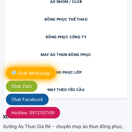
ÁO NHÓM / CLUB
ĐỒNG PHỤC THỂ THAO
ĐỒNG PHỤC CÔNG TY
MAY ÁO THUN ĐỒNG PHỤC
ĐỒNG PHỤC LỚP
Chat WhatsApp
Chat Zalo
MAY THEO YÊU CẦU
Chat Facebook
Hotline: 0972107109
XƯỞNG ÁO THUN GIÁ RẺ
Xưởng Áo Thun Giá Rẻ – chuyên may áo thun đồng phục,