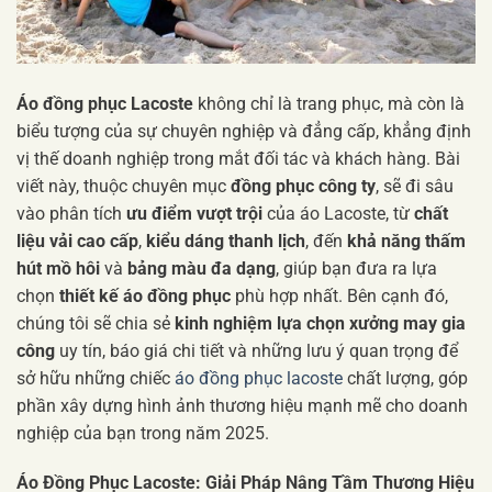
Áo đồng phục Lacoste
không chỉ là trang phục, mà còn là
biểu tượng của sự chuyên nghiệp và đẳng cấp, khẳng định
vị thế doanh nghiệp trong mắt đối tác và khách hàng. Bài
viết này, thuộc chuyên mục
đồng phục công ty
, sẽ đi sâu
vào phân tích
ưu điểm vượt trội
của áo Lacoste, từ
chất
liệu vải cao cấp
,
kiểu dáng thanh lịch
, đến
khả năng thấm
hút mồ hôi
và
bảng màu đa dạng
, giúp bạn đưa ra lựa
chọn
thiết kế áo đồng phục
phù hợp nhất. Bên cạnh đó,
chúng tôi sẽ chia sẻ
kinh nghiệm lựa chọn xưởng may gia
công
uy tín, báo giá chi tiết và những lưu ý quan trọng để
sở hữu những chiếc
áo đồng phục lacoste
chất lượng, góp
phần xây dựng hình ảnh thương hiệu mạnh mẽ cho doanh
nghiệp của bạn trong năm 2025.
Áo Đồng Phục Lacoste: Giải Pháp Nâng Tầm Thương Hiệu