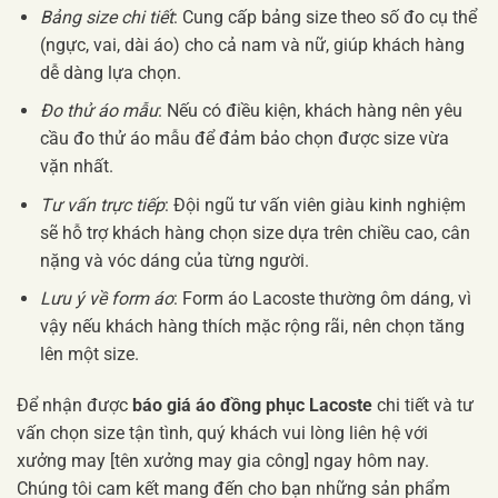
Bảng size chi tiết
: Cung cấp bảng size theo số đo cụ thể
(ngực, vai, dài áo) cho cả nam và nữ, giúp khách hàng
dễ dàng lựa chọn.
Đo thử áo mẫu
: Nếu có điều kiện, khách hàng nên yêu
cầu đo thử áo mẫu để đảm bảo chọn được size vừa
vặn nhất.
Tư vấn trực tiếp
: Đội ngũ tư vấn viên giàu kinh nghiệm
sẽ hỗ trợ khách hàng chọn size dựa trên chiều cao, cân
nặng và vóc dáng của từng người.
Lưu ý về form áo
: Form áo Lacoste thường ôm dáng, vì
vậy nếu khách hàng thích mặc rộng rãi, nên chọn tăng
lên một size.
Để nhận được
báo giá áo đồng phục Lacoste
chi tiết và tư
vấn chọn size tận tình, quý khách vui lòng liên hệ với
xưởng may [tên xưởng may gia công] ngay hôm nay.
Chúng tôi cam kết mang đến cho bạn những sản phẩm