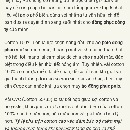
hiện nay và chúng có những ưu nhược điểm gì? Bài viết
này sẽ cung cấp cho bạn cái nhìn tổng quan về top 5 chất
liệu vải polo phổ biến, cùng với những tư vấn hữu ích để
bạn đưa ra quyết định sáng suốt nhất cho
đồng phục công
ty
của mình.
Cotton 100% luôn là lựa chọn hàng đầu cho
áo polo đồng
phục
nhờ sự mềm mại, thoáng mát và khả năng thấm hút
mồ hôi tốt, mang lại cảm giác dễ chịu cho người mặc, đặc
biệt trong điều kiện thời tiết nóng ẩm. Tuy nhiên, vải cotton
100% có nhược điểm là dễ nhăn, dễ co rút sau khi giặt và
giá thành tương đối cao so với các loại vải khác, điều này
cần được cân nhắc khi lựa chọn may
áo đồng phục polo
.
Vải CVC (Cotton 65/35) là sự kết hợp giữa sợi cotton và
polyester, khắc phục được một số nhược điểm của cotton
100% như ít nhăn hơn, bền màu hơn và giá thành hợp lý
hơn.
Tỷ lệ pha trộn cotton cao vẫn đảm bảo độ mềm mại
và thoáng mát, trong khi polyester tăng độ bền và khả