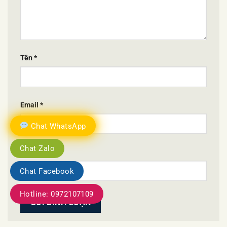
Tên
*
Email
*
Chat WhatsApp
Chat Zalo
Trang web
Chat Facebook
Hotline: 0972107109