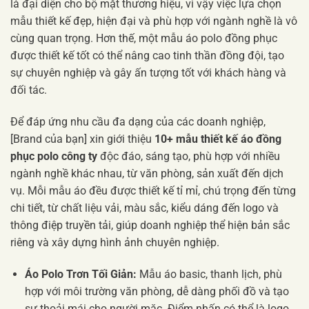
là đại diện cho bộ mặt thương hiệu, vì vậy việc lựa chọn
mẫu thiết kế đẹp, hiện đại và phù hợp với ngành nghề là vô
cùng quan trọng. Hơn thế, một mẫu áo polo đồng phục
được thiết kế tốt có thể nâng cao tinh thần đồng đội, tạo
sự chuyên nghiệp và gây ấn tượng tốt với khách hàng và
đối tác.
Để đáp ứng nhu cầu đa dạng của các doanh nghiệp,
[Brand của bạn] xin giới thiệu
10+ mẫu thiết kế áo đồng
phục polo công ty
độc đáo, sáng tạo, phù hợp với nhiều
ngành nghề khác nhau, từ văn phòng, sản xuất đến dịch
vụ. Mỗi mẫu áo đều được thiết kế tỉ mỉ, chú trọng đến từng
chi tiết, từ chất liệu vải, màu sắc, kiểu dáng đến logo và
thông điệp truyền tải, giúp doanh nghiệp thể hiện bản sắc
riêng và xây dựng hình ảnh chuyên nghiệp.
Áo Polo Trơn Tối Giản:
Mẫu áo basic, thanh lịch, phù
hợp với môi trường văn phòng, dễ dàng phối đồ và tạo
sự thoải mái cho người mặc. Điểm nhấn có thể là logo