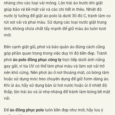
nhàng cho các loại vải mỏng. Lộn trái áo trước khi giặt
giúp bảo vệ bề mặt vải và các chi tiết in thêu. Nhiệt độ
nước lý tưởng để giặt áo polo là dưới 30 độ C, tránh làm co
rút sợi vải và phai màu. Sử dụng các loại nước giặt trung
tính, không chứa chất tẩy mạnh để giữ màu áo luôn tươi
mới.
Bên cạnh giặt giũ, phơi và bảo quản áo đúng cách cũng
góp phần quan trọng trong việc duy trì độ bền đẹp. Tránh
phơi
áo polo đồng phục công ty
trực tiếp dưới ánh nắng
gay gắt, vì tia UV có thể làm phai màu và làm sợi vải trở
nên khô cứng. Nên phơi áo ở nơi thoáng mát, có bóng râm
hoặc sử dụng móc treo chuyên dụng để giữ form dáng áo.
Khi ủi áo, hãy sử dụng bàn ủi hơi nước hoặc ủi ở nhiệt độ
thấp, lộn trái áo và ủi nhẹ nhàng để tránh làm bóng bề mặt
vải.
Để
áo đồng phục polo
luôn bền đẹp như mới, hãy lưu ý