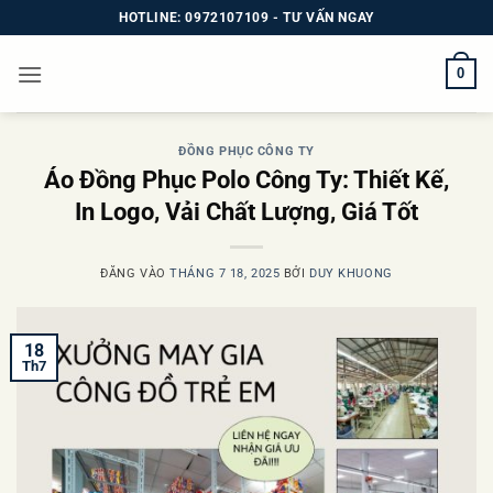
Bỏ
HOTLINE: 0972107109 - TƯ VẤN NGAY
qua
nội
0
dung
ĐỒNG PHỤC CÔNG TY
Áo Đồng Phục Polo Công Ty: Thiết Kế,
In Logo, Vải Chất Lượng, Giá Tốt
ĐĂNG VÀO
THÁNG 7 18, 2025
BỞI
DUY KHUONG
18
Th7