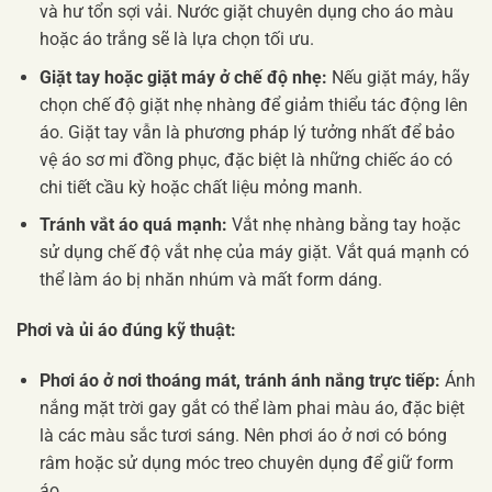
và hư tổn sợi vải. Nước giặt chuyên dụng cho áo màu
hoặc áo trắng sẽ là lựa chọn tối ưu.
Giặt tay hoặc giặt máy ở chế độ nhẹ:
Nếu giặt máy, hãy
chọn chế độ giặt nhẹ nhàng để giảm thiểu tác động lên
áo. Giặt tay vẫn là phương pháp lý tưởng nhất để bảo
vệ áo sơ mi đồng phục, đặc biệt là những chiếc áo có
chi tiết cầu kỳ hoặc chất liệu mỏng manh.
Tránh vắt áo quá mạnh:
Vắt nhẹ nhàng bằng tay hoặc
sử dụng chế độ vắt nhẹ của máy giặt. Vắt quá mạnh có
thể làm áo bị nhăn nhúm và mất form dáng.
Phơi và ủi áo đúng kỹ thuật:
Phơi áo ở nơi thoáng mát, tránh ánh nắng trực tiếp:
Ánh
nắng mặt trời gay gắt có thể làm phai màu áo, đặc biệt
là các màu sắc tươi sáng. Nên phơi áo ở nơi có bóng
râm hoặc sử dụng móc treo chuyên dụng để giữ form
áo.