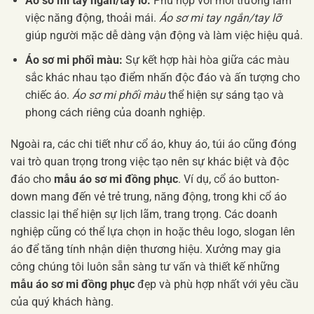
Áo sơ mi tay ngắn/tay lỡ:
Phù hợp với môi trường làm
việc năng động, thoải mái.
Áo sơ mi tay ngắn/tay lỡ
giúp người mặc dễ dàng vận động và làm việc hiệu quả.
Áo sơ mi phối màu:
Sự kết hợp hài hòa giữa các màu
sắc khác nhau tạo điểm nhấn độc đáo và ấn tượng cho
chiếc áo.
Áo sơ mi phối màu
thể hiện sự sáng tạo và
phong cách riêng của doanh nghiệp.
Ngoài ra, các chi tiết như cổ áo, khuy áo, túi áo cũng đóng
vai trò quan trọng trong việc tạo nên sự khác biệt và độc
đáo cho
mẫu áo sơ mi đồng phục
. Ví dụ, cổ áo button-
down mang đến vẻ trẻ trung, năng động, trong khi cổ áo
classic lại thể hiện sự lịch lãm, trang trọng. Các doanh
nghiệp cũng có thể lựa chọn in hoặc thêu logo, slogan lên
áo để tăng tính nhận diện thương hiệu. Xưởng may gia
công chúng tôi luôn sẵn sàng tư vấn và thiết kế những
mẫu áo sơ mi đồng phục
đẹp và phù hợp nhất với yêu cầu
của quý khách hàng.