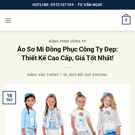
Bỏ
HOTLINE: 0972107109 - TƯ VẤN NGAY
qua
nội
0
dung
ĐỒNG PHỤC CÔNG TY
Áo Sơ Mi Đồng Phục Công Ty Đẹp:
Thiết Kế Cao Cấp, Giá Tốt Nhất!
ĐĂNG VÀO
THÁNG 7 18, 2025
BỞI
DUY KHUONG
18
Th7