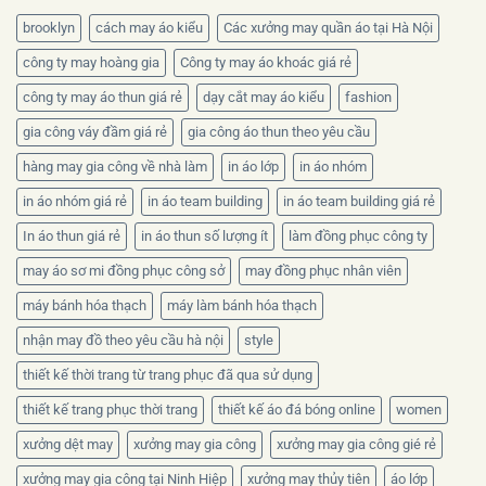
chọn
chất
brooklyn
cách may áo kiểu
Các xưởng may quần áo tại Hà Nội
liệu
nào?
công ty may hoàng gia
Công ty may áo khoác giá rẻ
công ty may áo thun giá rẻ
dạy cắt may áo kiểu
fashion
gia công váy đầm giá rẻ
gia công áo thun theo yêu cầu
hàng may gia công về nhà làm
in áo lớp
in áo nhóm
in áo nhóm giá rẻ
in áo team building
in áo team building giá rẻ
In áo thun giá rẻ
in áo thun số lượng ít
làm đồng phục công ty
may áo sơ mi đồng phục công sở
may đồng phục nhân viên
máy bánh hóa thạch
máy làm bánh hóa thạch
nhận may đồ theo yêu cầu hà nội
style
thiết kế thời trang từ trang phục đã qua sử dụng
thiết kế trang phục thời trang
thiết kế áo đá bóng online
women
xưởng dệt may
xưởng may gia công
xưởng may gia công gié rẻ
xưởng may gia công tại Ninh Hiệp
xưởng may thủy tiên
áo lớp