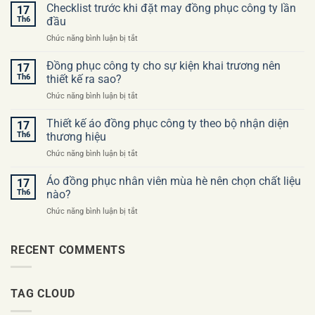
sai
Checklist trước khi đặt may đồng phục công ty lần
17
lầm
Th6
đầu
thường
ở
Chức năng bình luận bị tắt
gặp
Checklist
khi
trước
Đồng phục công ty cho sự kiện khai trương nên
đặt
17
khi
may
Th6
thiết kế ra sao?
đặt
áo
ở
Chức năng bình luận bị tắt
may
đồng
Đồng
đồng
phục
phục
Thiết kế áo đồng phục công ty theo bộ nhận diện
phục
17
công
công
công
Th6
thương hiệu
ty
ty
ty
ở
Chức năng bình luận bị tắt
cho
lần
Thiết
sự
đầu
kế
Áo đồng phục nhân viên mùa hè nên chọn chất liệu
kiện
17
áo
khai
Th6
nào?
đồng
trương
ở
Chức năng bình luận bị tắt
phục
nên
Áo
công
thiết
đồng
ty
kế
phục
RECENT COMMENTS
theo
ra
nhân
bộ
sao?
viên
nhận
mùa
diện
TAG CLOUD
hè
thương
nên
hiệu