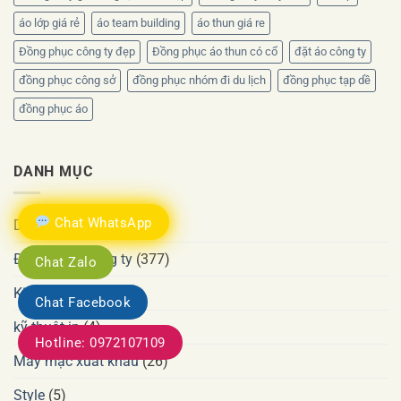
áo lớp giá rẻ
áo team building
áo thun giá re
Đồng phục công ty đẹp
Đồng phục áo thun có cổ
đặt áo công ty
đồng phục công sở
đồng phục nhóm đi du lịch
đồng phục tạp dề
đồng phục áo
DANH MỤC
Chat WhatsApp
Dịch vụ
(39)
Đồng phục công ty
(377)
Chat Zalo
Kiến thức
(71)
Chat Facebook
kỹ thuật in
(4)
Hotline: 0972107109
May mặc xuất khẩu
(26)
Style
(5)