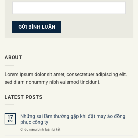
ABOUT
Lorem ipsum dolor sit amet, consectetuer adipiscing elit,
sed diam nonummy nibh euismod tincidunt.
LATEST POSTS
Những sai lầm thường gặp khi đặt may áo đồng
17
Th6
phục công ty
ở
Chức năng bình luận bị tắt
Những