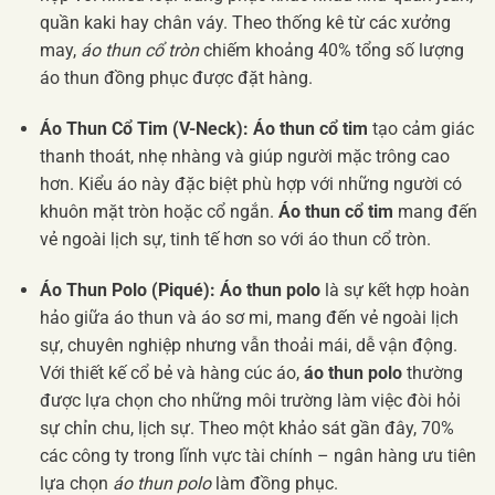
quần kaki hay chân váy. Theo thống kê từ các xưởng
may,
áo thun cổ tròn
chiếm khoảng 40% tổng số lượng
áo thun đồng phục được đặt hàng.
Áo Thun Cổ Tim (V-Neck):
Áo thun cổ tim
tạo cảm giác
thanh thoát, nhẹ nhàng và giúp người mặc trông cao
hơn. Kiểu áo này đặc biệt phù hợp với những người có
khuôn mặt tròn hoặc cổ ngắn.
Áo thun cổ tim
mang đến
vẻ ngoài lịch sự, tinh tế hơn so với áo thun cổ tròn.
Áo Thun Polo (Piqué):
Áo thun polo
là sự kết hợp hoàn
hảo giữa áo thun và áo sơ mi, mang đến vẻ ngoài lịch
sự, chuyên nghiệp nhưng vẫn thoải mái, dễ vận động.
Với thiết kế cổ bẻ và hàng cúc áo,
áo thun polo
thường
được lựa chọn cho những môi trường làm việc đòi hỏi
sự chỉn chu, lịch sự. Theo một khảo sát gần đây, 70%
các công ty trong lĩnh vực tài chính – ngân hàng ưu tiên
lựa chọn
áo thun polo
làm đồng phục.