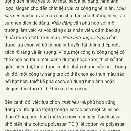
trọng đến nhiều yếu tố, từ màu sắc, kiểu dáng, hình ảnh,
logo, slogan cho đến chất liệu vải và công nghệ in ấn.
Màu
sắc
nên hài hòa với màu sắc chủ đạo của thương hiệu, tạo
sự nhận diện dễ dàng.
Kiểu dáng
cần phù hợp với môi
trường làm việc và vóc dáng của nhân viên, đảm bảo sự
thoải mái và tự tin khi mặc.
Hình ảnh, logo, slogan
cần
được lựa chọn và bố trí hợp lý, truyền tải thông điệp một
cách rõ ràng và ấn tượng. Ví dụ, một công ty công nghệ có
thể chọn áo thun màu xanh dương hoặc xám, thiết kế đơn
giản, hiện đại, logo được in nhỏ nhắn nhưng sắc nét. Trong
khi đó, một công ty sáng tạo có thể chọn áo thun màu sắc
nổi bật hơn, thiết kế phá cách, sử dụng hình ảnh hoặc
slogan độc đáo để thể hiện cá tính riêng.
Bên cạnh đó, việc lựa chọn
chất liệu vải
phù hợp cũng
đóng vai trò quan trọng trong việc tạo nên một chiếc áo
thun đồng phục thoải mái và chuyên nghiệp. Các loại vải
phổ biến như cotton, polyester, TC (tỉ lệ cotton và polyester