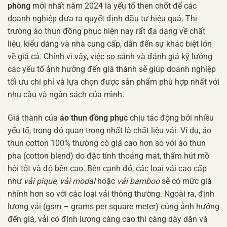
phòng
mới nhất năm 2024 là yếu tố then chốt để các
doanh nghiệp đưa ra quyết định đầu tư hiệu quả. Thị
trường áo thun đồng phục hiện nay rất đa dạng về chất
liệu, kiểu dáng và nhà cung cấp, dẫn đến sự khác biệt lớn
về giá cả. Chính vì vậy, việc so sánh và đánh giá kỹ lưỡng
các yếu tố ảnh hưởng đến giá thành sẽ giúp doanh nghiệp
tối ưu chi phí và lựa chọn được sản phẩm phù hợp nhất với
nhu cầu và ngân sách của mình.
Giá thành của
áo thun đồng phục
chịu tác động bởi nhiều
yếu tố, trong đó quan trọng nhất là chất liệu vải. Ví dụ, áo
thun cotton 100% thường có giá cao hơn so với áo thun
pha (cotton blend) do đặc tính thoáng mát, thấm hút mồ
hôi tốt và độ bền cao. Bên cạnh đó, các loại vải cao cấp
như
vải pique
,
vải modal
hoặc
vải bamboo
sẽ có mức giá
nhỉnh hơn so với các loại vải thông thường. Ngoài ra, định
lượng vải (gsm – grams per square meter) cũng ảnh hưởng
đến giá, vải có định lượng càng cao thì càng dày dặn và