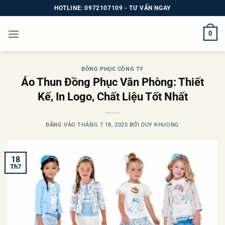
Bỏ
HOTLINE: 0972107109 - TƯ VẤN NGAY
qua
nội
0
dung
ĐỒNG PHỤC CÔNG TY
Áo Thun Đồng Phục Văn Phòng: Thiết
Kế, In Logo, Chất Liệu Tốt Nhất
ĐĂNG VÀO
THÁNG 7 18, 2025
BỞI
DUY KHUONG
18
Th7