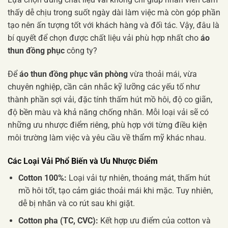
thấy dễ chịu trong suốt ngày dài làm việc mà còn góp phần
tạo nên ấn tượng tốt với khách hàng và đối tác. Vậy, đâu là
bí quyết để chọn được chất liệu vải phù hợp nhất cho
áo
thun đồng phục
công ty?
Để
áo thun đồng phục văn phòng
vừa thoải mái, vừa
chuyên nghiệp, cần cân nhắc kỹ lưỡng các yếu tố như
thành phần sợi vải, đặc tính thấm hút mồ hôi, độ co giãn,
độ bền màu và khả năng chống nhăn. Mỗi loại vải sẽ có
những ưu nhược điểm riêng, phù hợp với từng điều kiện
môi trường làm việc và yêu cầu về thẩm mỹ khác nhau.
Các Loại Vải Phổ Biến và Ưu Nhược Điểm
Cotton 100%:
Loại vải tự nhiên, thoáng mát, thấm hút
mồ hôi tốt, tạo cảm giác thoải mái khi mặc. Tuy nhiên,
dễ bị nhăn và co rút sau khi giặt.
Cotton pha (TC, CVC):
Kết hợp ưu điểm của cotton và