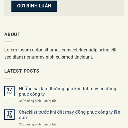
ABOUT
Lorem ipsum dolor sit amet, consectetuer adipiscing elit,
sed diam nonummy nibh euismod tincidunt.
LATEST POSTS
Những sai lầm thường gặp khi đặt may áo đồng
17
Th6
phục công ty
ở
Chức năng bình luận bị tắt
Những
sai
Checklist trước khi đặt may đồng phục công ty lần
17
lầm
Th6
đầu
thường
ở
Chức năng bình luận bị tắt
gặp