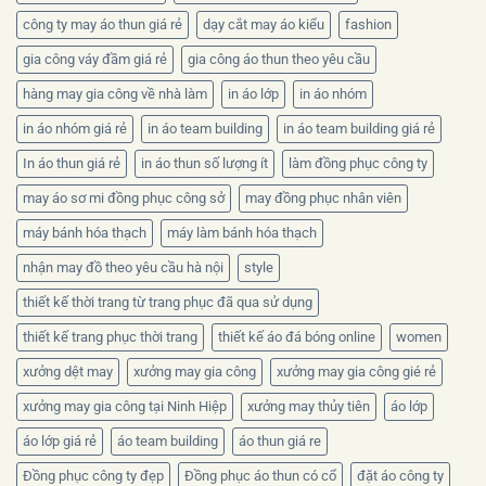
công ty may áo thun giá rẻ
dạy cắt may áo kiểu
fashion
gia công váy đầm giá rẻ
gia công áo thun theo yêu cầu
hàng may gia công về nhà làm
in áo lớp
in áo nhóm
in áo nhóm giá rẻ
in áo team building
in áo team building giá rẻ
In áo thun giá rẻ
in áo thun số lượng ít
làm đồng phục công ty
may áo sơ mi đồng phục công sở
may đồng phục nhân viên
máy bánh hóa thạch
máy làm bánh hóa thạch
nhận may đồ theo yêu cầu hà nội
style
thiết kế thời trang từ trang phục đã qua sử dụng
thiết kế trang phục thời trang
thiết kế áo đá bóng online
women
xưởng dệt may
xưởng may gia công
xưởng may gia công gié rẻ
xưởng may gia công tại Ninh Hiệp
xưởng may thủy tiên
áo lớp
áo lớp giá rẻ
áo team building
áo thun giá re
Đồng phục công ty đẹp
Đồng phục áo thun có cổ
đặt áo công ty