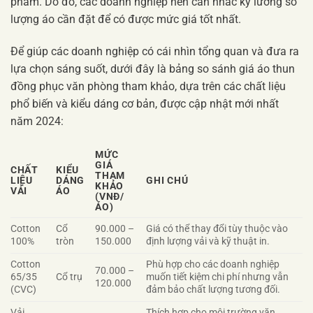
phẩm. Do đó, các doanh nghiệp nên cân nhắc kỹ lưỡng số
lượng áo cần đặt để có được mức giá tốt nhất.
Để giúp các doanh nghiệp có cái nhìn tổng quan và đưa ra
lựa chọn sáng suốt, dưới đây là bảng so sánh giá áo thun
đồng phục văn phòng tham khảo, dựa trên các chất liệu
phổ biến và kiểu dáng cơ bản, được cập nhật mới nhất
năm 2024:
MỨC
GIÁ
CHẤT
KIỂU
THAM
LIỆU
DÁNG
GHI CHÚ
KHẢO
VẢI
ÁO
(VNĐ/
ÁO)
Cotton
Cổ
90.000 –
Giá có thể thay đổi tùy thuộc vào
100%
tròn
150.000
định lượng vải và kỹ thuật in.
Cotton
Phù hợp cho các doanh nghiệp
70.000 –
65/35
Cổ trụ
muốn tiết kiệm chi phí nhưng vẫn
120.000
(CVC)
đảm bảo chất lượng tương đối.
Vải
Thích hợp cho môi trường văn