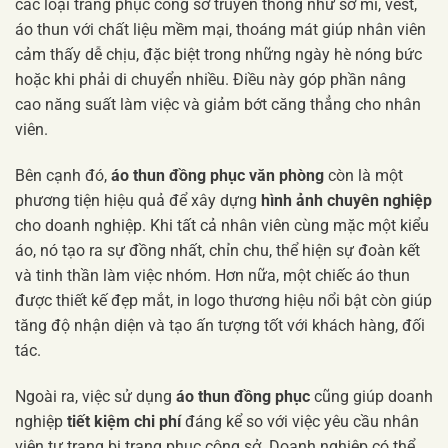
các loại trang phục công sở truyền thống như sơ mi, vest,
áo thun với chất liệu mềm mại, thoáng mát giúp nhân viên
cảm thấy dễ chịu, đặc biệt trong những ngày hè nóng bức
hoặc khi phải di chuyển nhiều. Điều này góp phần nâng
cao năng suất làm việc và giảm bớt căng thẳng cho nhân
viên.
Bên cạnh đó,
áo thun đồng phục văn phòng
còn là một
phương tiện hiệu quả để xây dựng
hình ảnh chuyên nghiệp
cho doanh nghiệp. Khi tất cả nhân viên cùng mặc một kiểu
áo, nó tạo ra sự đồng nhất, chỉn chu, thể hiện sự đoàn kết
và tinh thần làm việc nhóm. Hơn nữa, một chiếc áo thun
được thiết kế đẹp mắt, in logo thương hiệu nổi bật còn giúp
tăng độ nhận diện và tạo ấn tượng tốt với khách hàng, đối
tác.
Ngoài ra, việc sử dụng
áo thun đồng phục
cũng giúp doanh
nghiệp
tiết kiệm chi phí
đáng kể so với việc yêu cầu nhân
viên tự trang bị trang phục công sở. Doanh nghiệp có thể