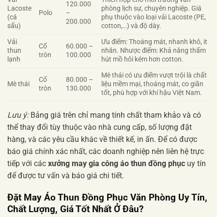
120.000
Lacoste
phòng lịch sự, chuyên nghiệp. Giá
Polo
–
(cá
phụ thuộc vào loại vải Lacoste (PE,
200.000
sấu)
cotton,…) và độ dày.
Vải
Ưu điểm: Thoáng mát, nhanh khô, ít
Cổ
60.000 –
thun
nhăn. Nhược điểm: Khả năng thấm
tròn
100.000
lạnh
hút mồ hôi kém hơn cotton.
Mè thái có ưu điểm vượt trội là chất
Cổ
80.000 –
Mè thái
liệu mềm mại, thoáng mát, co giãn
tròn
130.000
tốt, phù hợp với khí hậu Việt Nam.
Lưu ý:
Bảng giá trên chỉ mang tính chất tham khảo và có
thể thay đổi tùy thuộc vào nhà cung cấp, số lượng đặt
hàng, và các yêu cầu khác về thiết kế, in ấn. Để có được
báo giá chính xác nhất, các doanh nghiệp nên liên hệ trực
tiếp với các
xưởng may gia công áo thun đồng phục
uy tín
để được tư vấn và báo giá chi tiết.
Đặt May
Áo Thun Đồng Phục Văn Phòng
Uy Tín,
Chất Lượng, Giá Tốt Nhất Ở Đâu?