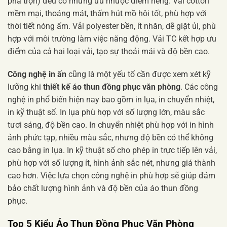
pha trộn) đều có những ưu nhược điểm riêng. Vải cotton
mềm mại, thoáng mát, thấm hút mồ hôi tốt, phù hợp với
thời tiết nóng ẩm. Vải polyester bền, ít nhăn, dễ giặt ủi, phù
hợp với môi trường làm việc năng động. Vải TC kết hợp ưu
điểm của cả hai loại vải, tạo sự thoải mái và độ bền cao.
Công nghệ in ấn
cũng là một yếu tố cần được xem xét kỹ
lưỡng khi
thiết kế áo thun đồng phục văn phòng
. Các công
nghệ in phổ biến hiện nay bao gồm in lụa, in chuyển nhiệt,
in kỹ thuật số. In lụa phù hợp với số lượng lớn, màu sắc
tươi sáng, độ bền cao. In chuyển nhiệt phù hợp với in hình
ảnh phức tạp, nhiều màu sắc, nhưng độ bền có thể không
cao bằng in lụa. In kỹ thuật số cho phép in trực tiếp lên vải,
phù hợp với số lượng ít, hình ảnh sắc nét, nhưng giá thành
cao hơn. Việc lựa chọn công nghệ in phù hợp sẽ giúp đảm
bảo chất lượng hình ảnh và độ bền của áo thun đồng
phục.
Top 5 Kiểu
Áo Thun Đồng Phục Văn Phòng