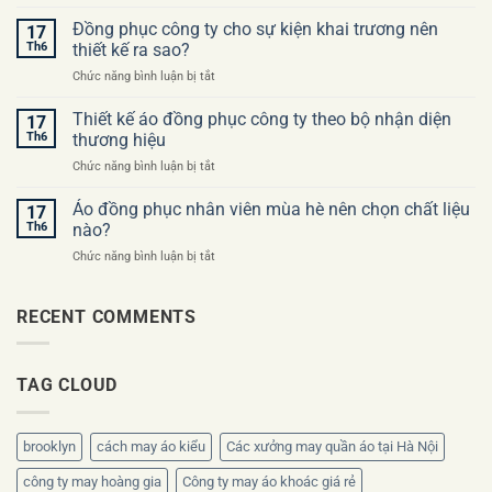
Checklist
khi
trước
Đồng phục công ty cho sự kiện khai trương nên
đặt
17
khi
may
Th6
thiết kế ra sao?
đặt
áo
ở
Chức năng bình luận bị tắt
may
đồng
Đồng
đồng
phục
phục
Thiết kế áo đồng phục công ty theo bộ nhận diện
phục
17
công
công
công
Th6
thương hiệu
ty
ty
ty
ở
Chức năng bình luận bị tắt
cho
lần
Thiết
sự
đầu
kế
Áo đồng phục nhân viên mùa hè nên chọn chất liệu
kiện
17
áo
khai
Th6
nào?
đồng
trương
ở
Chức năng bình luận bị tắt
phục
nên
Áo
công
thiết
đồng
ty
kế
phục
RECENT COMMENTS
theo
ra
nhân
bộ
sao?
viên
nhận
mùa
diện
TAG CLOUD
hè
thương
nên
hiệu
chọn
chất
brooklyn
cách may áo kiểu
Các xưởng may quần áo tại Hà Nội
liệu
nào?
công ty may hoàng gia
Công ty may áo khoác giá rẻ