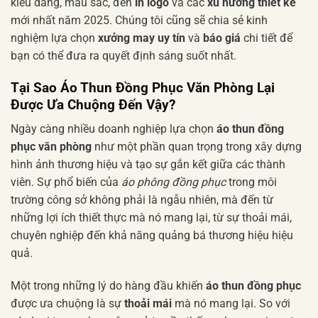
kiểu dáng, màu sắc, đến
in logo
và các
xu hướng thiết kế
mới nhất năm 2025. Chúng tôi cũng sẽ chia sẻ kinh
nghiệm lựa chọn
xưởng may uy tín
và
báo giá
chi tiết để
bạn có thể đưa ra quyết định sáng suốt nhất.
Tại Sao
Áo Thun Đồng Phục Văn Phòng
Lại
Được Ưa Chuộng Đến Vậy?
Ngày càng nhiều doanh nghiệp lựa chọn
áo thun đồng
phục văn phòng
như một phần quan trọng trong xây dựng
hình ảnh thương hiệu và tạo sự gắn kết giữa các thành
viên. Sự phổ biến của
áo phông đồng phục
trong môi
trường công sở không phải là ngẫu nhiên, mà đến từ
những lợi ích thiết thực mà nó mang lại, từ sự thoải mái,
chuyên nghiệp đến khả năng quảng bá thương hiệu hiệu
quả.
Một trong những lý do hàng đầu khiến
áo thun đồng phục
được ưa chuộng là sự
thoải mái
mà nó mang lại. So với