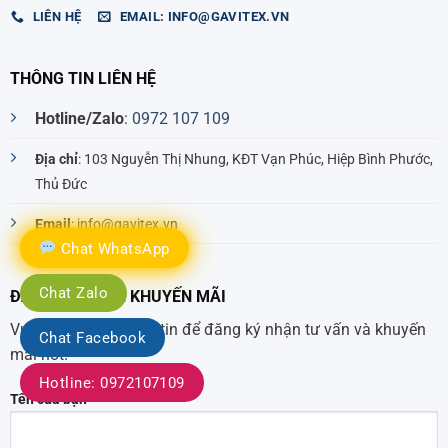
LIÊN HỆ
EMAIL: INFO@GAVITEX.VN
THÔNG TIN LIÊN HỆ
Hotline/Zalo
:
0972 107 109
Địa chỉ
: 103 Nguyễn Thị Nhung, KĐT Vạn Phúc, Hiệp Bình Phước,
Thủ Đức
Email
:
info@gavitex.vn
Chat WhatsApp
Chat Zalo
ĐĂNG KÝ NHẬN KHUYẾN MÃI
Vui lòng để lại thông tin để đăng ký nhận tư vấn và khuyến
Chat Facebook
mãi hot!
Hotline: 0972107109
Tên của bạn