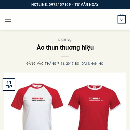
Bỏ
HOTLINE: 0972107109 - TƯ VẤN NGAY
qua
nội
0
dung
DỊCH VỤ
Áo thun thương hiệu
ĐĂNG VÀO
THÁNG 7 11, 2017
BỞI
DAI NHAN HO
11
Th7