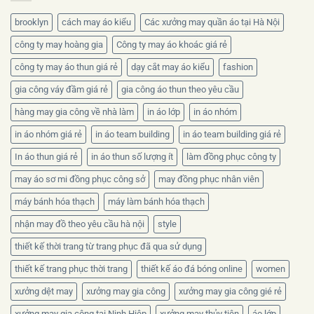
chọn
chất
brooklyn
cách may áo kiểu
Các xưởng may quần áo tại Hà Nội
liệu
nào?
công ty may hoàng gia
Công ty may áo khoác giá rẻ
công ty may áo thun giá rẻ
dạy cắt may áo kiểu
fashion
gia công váy đầm giá rẻ
gia công áo thun theo yêu cầu
hàng may gia công về nhà làm
in áo lớp
in áo nhóm
in áo nhóm giá rẻ
in áo team building
in áo team building giá rẻ
In áo thun giá rẻ
in áo thun số lượng ít
làm đồng phục công ty
may áo sơ mi đồng phục công sở
may đồng phục nhân viên
máy bánh hóa thạch
máy làm bánh hóa thạch
nhận may đồ theo yêu cầu hà nội
style
thiết kế thời trang từ trang phục đã qua sử dụng
thiết kế trang phục thời trang
thiết kế áo đá bóng online
women
xưởng dệt may
xưởng may gia công
xưởng may gia công gié rẻ
xưởng may gia công tại Ninh Hiệp
xưởng may thủy tiên
áo lớp