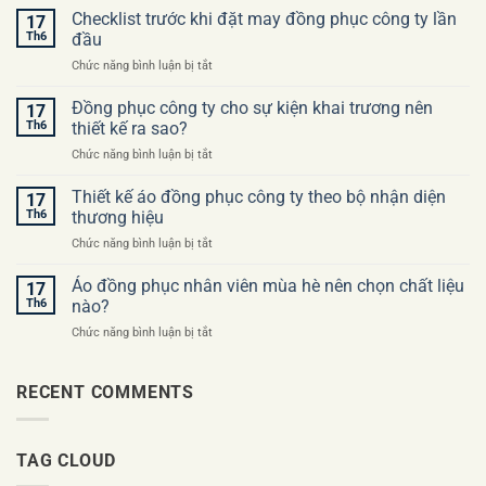
sai
Checklist trước khi đặt may đồng phục công ty lần
17
lầm
Th6
đầu
thường
ở
Chức năng bình luận bị tắt
gặp
Checklist
khi
trước
Đồng phục công ty cho sự kiện khai trương nên
đặt
17
khi
may
Th6
thiết kế ra sao?
đặt
áo
ở
Chức năng bình luận bị tắt
may
đồng
Đồng
đồng
phục
phục
Thiết kế áo đồng phục công ty theo bộ nhận diện
phục
17
công
công
công
Th6
thương hiệu
ty
ty
ty
ở
Chức năng bình luận bị tắt
cho
lần
Thiết
sự
đầu
kế
Áo đồng phục nhân viên mùa hè nên chọn chất liệu
kiện
17
áo
khai
Th6
nào?
đồng
trương
ở
Chức năng bình luận bị tắt
phục
nên
Áo
công
thiết
đồng
ty
kế
phục
RECENT COMMENTS
theo
ra
nhân
bộ
sao?
viên
nhận
mùa
diện
TAG CLOUD
hè
thương
nên
hiệu