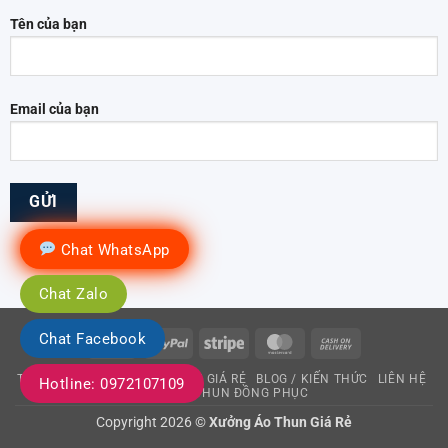
Tên của bạn
Email của bạn
Chat WhatsApp
Chat Zalo
Chat Facebook
Visa
PayPal
Stripe
MasterCard
Cash
On
TRANG CHỦ
XƯỞNG ÁO THUN GIÁ RẺ
BLOG / KIẾN THỨC
LIÊN HỆ
Hotline: 0972107109
Delivery
MAY ÁO THUN ĐỒNG PHỤC
Copyright 2026 ©
Xưởng Áo Thun Giá Rẻ