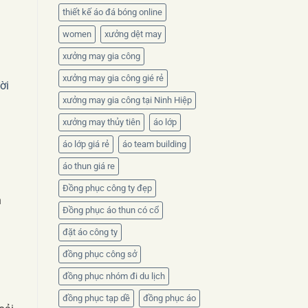
thiết kế áo đá bóng online
women
xưởng dệt may
xưởng may gia công
xưởng may gia công gié rẻ
ời
xưởng may gia công tại Ninh Hiệp
xưởng may thủy tiên
áo lớp
áo lớp giá rẻ
áo team building
áo thun giá re
Đồng phục công ty đẹp
n
Đồng phục áo thun có cổ
đặt áo công ty
đồng phục công sở
đồng phục nhóm đi du lịch
đồng phục tạp dề
đồng phục áo