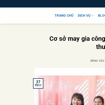
Bỏ
qua
nội
TRANG CHỦ
DỊCH VỤ
BLO
dung
Cơ sở may gia công
th
ĐĂNG VÀ
27
Th11