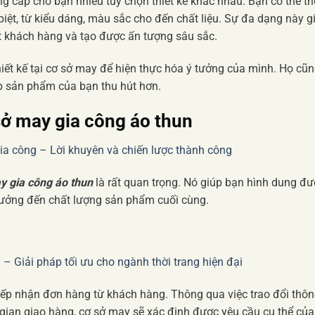
g cấp cho bạn nhiều tùy chọn thiết kế khác nhau. Bạn có thể th
iệt, từ kiểu dáng, màu sắc cho đến chất liệu. Sự đa dạng này g
t khách hàng và tạo được ấn tượng sâu sắc.
thiết kế tại cơ sở may để hiện thực hóa ý tưởng của mình. Họ cũ
úp sản phẩm của bạn thu hút hơn.
sở may gia công áo thun
a công – Lời khuyên và chiến lược thành công
y gia công áo thun
là rất quan trọng. Nó giúp bạn hình dung đ
hưởng đến chất lượng sản phẩm cuối cùng.
– Giải pháp tối ưu cho ngành thời trang hiện đại
 tiếp nhận đơn hàng từ khách hàng. Thông qua việc trao đổi thô
i gian giao hàng, cơ sở may sẽ xác định được yêu cầu cụ thể của