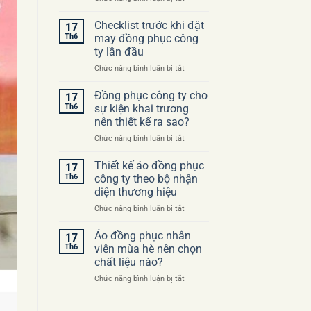
Những
sai
Checklist trước khi đặt
17
lầm
Th6
may đồng phục công
thường
ty lần đầu
gặp
ở
Chức năng bình luận bị tắt
khi
Checklist
đặt
trước
may
Đồng phục công ty cho
17
khi
áo
Th6
sự kiện khai trương
đặt
đồng
nên thiết kế ra sao?
may
phục
ở
Chức năng bình luận bị tắt
đồng
công
Đồng
phục
ty
phục
công
Thiết kế áo đồng phục
17
công
ty
Th6
công ty theo bộ nhận
ty
lần
diện thương hiệu
cho
đầu
ở
Chức năng bình luận bị tắt
sự
Thiết
kiện
kế
khai
Áo đồng phục nhân
17
áo
trương
Th6
viên mùa hè nên chọn
đồng
nên
chất liệu nào?
phục
thiết
ở
Chức năng bình luận bị tắt
công
kế
Áo
ty
ra
đồng
theo
sao?