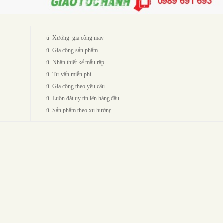
ü
Xưởng gia công may
ü
Gia công sản phẩm
ü
Nhận thiết kế mẫu rập
ü
Tư vấn miễn phí
ü
Gia công theo yêu câu
ü
Luôn đặt uy tín lên hàng đầu
ü
Sản phẩm theo xu hướng