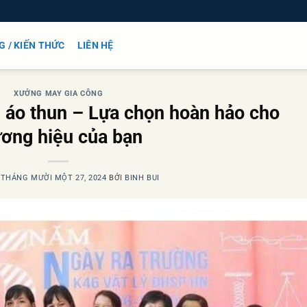
G / KIẾN THỨC
LIÊN HỆ
XƯỞNG MAY GIA CÔNG
 áo thun – Lựa chọn hoàn hảo cho
ương hiệu của bạn
O
THÁNG MƯỜI MỘT 27, 2024
BỞI
BINH BUI