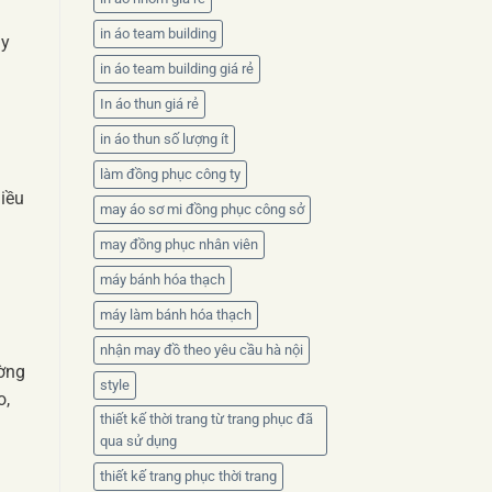
n
in áo team building
ây
in áo team building giá rẻ
In áo thun giá rẻ
in áo thun số lượng ít
làm đồng phục công ty
iều
may áo sơ mi đồng phục công sở
may đồng phục nhân viên
máy bánh hóa thạch
máy làm bánh hóa thạch
nhận may đồ theo yêu cầu hà nội
ường
style
o,
thiết kế thời trang từ trang phục đã
qua sử dụng
thiết kế trang phục thời trang