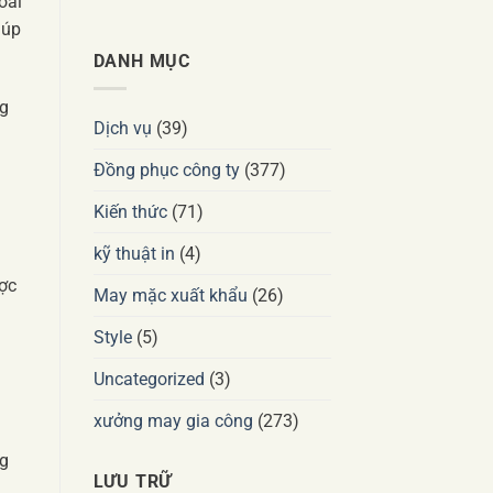
oải
iúp
DANH MỤC
ng
Dịch vụ
(39)
Đồng phục công ty
(377)
Kiến thức
(71)
kỹ thuật in
(4)
ược
May mặc xuất khẩu
(26)
Style
(5)
Uncategorized
(3)
xưởng may gia công
(273)
ng
LƯU TRỮ