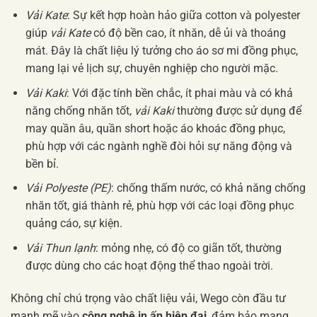
Vải Kate
: Sự kết hợp hoàn hảo giữa cotton và polyester
giúp
vải Kate
có độ bền cao, ít nhăn, dễ ủi và thoáng
mát. Đây là chất liệu lý tưởng cho áo sơ mi đồng phục,
mang lại vẻ lịch sự, chuyên nghiệp cho người mặc.
Vải Kaki
: Với đặc tính bền chắc, ít phai màu và có khả
năng chống nhăn tốt,
vải Kaki
thường được sử dụng để
may quần âu, quần short hoặc áo khoác đồng phục,
phù hợp với các ngành nghề đòi hỏi sự năng động và
bền bỉ.
Vải Polyeste (PE)
: chống thấm nước, có khả năng chống
nhăn tốt, giá thành rẻ, phù hợp với các loại đồng phục
quảng cáo, sự kiện.
Vải Thun lạnh
: mỏng nhẹ, có độ co giãn tốt, thường
được dùng cho các hoạt động thể thao ngoài trời.
Không chỉ chú trọng vào chất liệu vải, Wego còn đầu tư
mạnh mẽ vào
công nghệ in ấn hiện đại
, đảm bảo mang