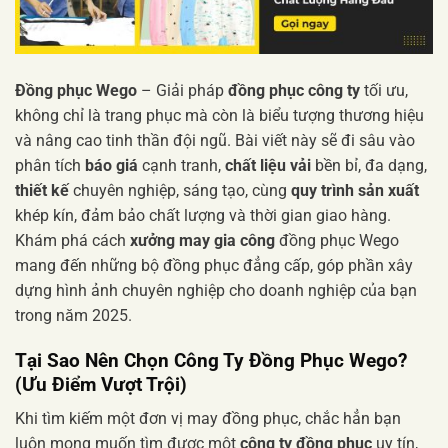
Đồng phục Wego
– Giải pháp
đồng phục công ty
tối ưu,
không chỉ là trang phục mà còn là biểu tượng thương hiệu
và nâng cao tinh thần đội ngũ. Bài viết này sẽ đi sâu vào
phân tích
báo giá
cạnh tranh,
chất liệu vải
bền bỉ, đa dạng,
thiết kế
chuyên nghiệp, sáng tạo, cùng
quy trình sản xuất
khép kín, đảm bảo chất lượng và thời gian giao hàng.
Khám phá cách
xưởng may gia công
đồng phục Wego
mang đến những bộ đồng phục đẳng cấp, góp phần xây
dựng hình ảnh chuyên nghiệp cho doanh nghiệp của bạn
trong năm 2025.
Tại Sao Nên Chọn
Công Ty Đồng Phục Wego
?
(Ưu Điểm Vượt Trội)
Khi tìm kiếm một đơn vị may đồng phục, chắc hẳn bạn
luôn mong muốn tìm được một
công ty đồng phục
uy tín,