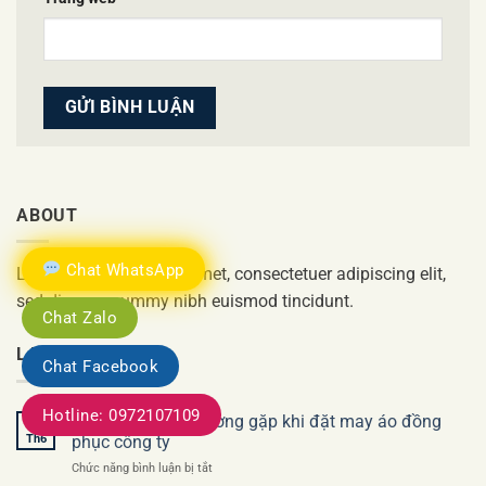
ABOUT
Chat WhatsApp
Lorem ipsum dolor sit amet, consectetuer adipiscing elit,
sed diam nonummy nibh euismod tincidunt.
Chat Zalo
LATEST POSTS
Chat Facebook
Hotline: 0972107109
Những sai lầm thường gặp khi đặt may áo đồng
17
Th6
phục công ty
ở
Chức năng bình luận bị tắt
Những