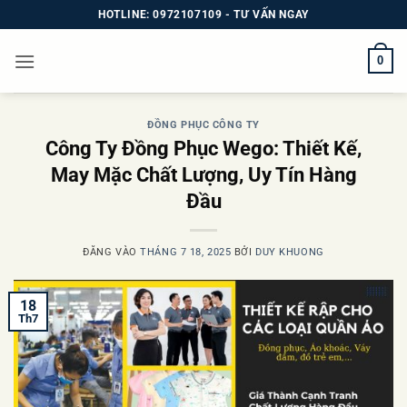
Bỏ
HOTLINE: 0972107109 - TƯ VẤN NGAY
qua
nội
0
dung
ĐỒNG PHỤC CÔNG TY
Công Ty Đồng Phục Wego: Thiết Kế,
May Mặc Chất Lượng, Uy Tín Hàng
Đầu
ĐĂNG VÀO
THÁNG 7 18, 2025
BỞI
DUY KHUONG
18
Th7