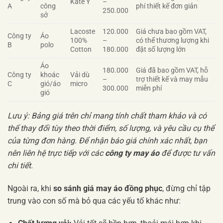
Kate Ý
–
A
công
phí thiết kế đơn giản
250.000
sở
Lacoste
120.000
Giá chưa bao gồm VAT,
Công ty
Áo
100%
–
có thể thương lượng khi
B
polo
Cotton
180.000
đặt số lượng lớn
Áo
180.000
Giá đã bao gồm VAT, hỗ
Công ty
khoác
Vải dù
–
trợ thiết kế và may mẫu
C
gió/áo
micro
300.000
miễn phí
gió
Lưu ý: Bảng giá trên chỉ mang tính chất tham khảo và có
thể thay đổi tùy theo thời điểm, số lượng, và yêu cầu cụ thể
của từng đơn hàng. Để nhận báo giá chính xác nhất, bạn
nên liên hệ trực tiếp với các
công ty may áo
để được tư vấn
chi tiết.
Ngoài ra, khi
so sánh giá may áo đồng phục
, đừng chỉ tập
trung vào con số mà bỏ qua các yếu tố khác như: