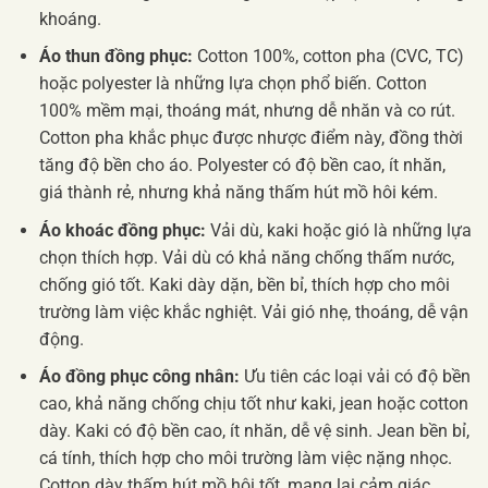
khoáng.
Áo thun đồng phục:
Cotton 100%, cotton pha (CVC, TC)
hoặc polyester là những lựa chọn phổ biến. Cotton
100% mềm mại, thoáng mát, nhưng dễ nhăn và co rút.
Cotton pha khắc phục được nhược điểm này, đồng thời
tăng độ bền cho áo. Polyester có độ bền cao, ít nhăn,
giá thành rẻ, nhưng khả năng thấm hút mồ hôi kém.
Áo khoác đồng phục:
Vải dù, kaki hoặc gió là những lựa
chọn thích hợp. Vải dù có khả năng chống thấm nước,
chống gió tốt. Kaki dày dặn, bền bỉ, thích hợp cho môi
trường làm việc khắc nghiệt. Vải gió nhẹ, thoáng, dễ vận
động.
Áo đồng phục công nhân:
Ưu tiên các loại vải có độ bền
cao, khả năng chống chịu tốt như kaki, jean hoặc cotton
dày. Kaki có độ bền cao, ít nhăn, dễ vệ sinh. Jean bền bỉ,
cá tính, thích hợp cho môi trường làm việc nặng nhọc.
Cotton dày thấm hút mồ hôi tốt, mang lại cảm giác