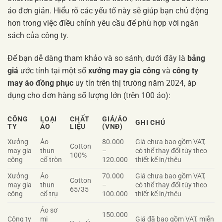
áo đơn giản. Hiểu rõ các yếu tố này sẽ giúp bạn chủ động
hơn trong việc điều chỉnh yêu cầu để phù hợp với ngân
sách của công ty.
Để bạn dễ dàng tham khảo và so sánh, dưới đây là
bảng
giá
ước tính tại một số
xưởng may gia công
và
công ty
may áo đồng phục
uy tín trên thị trường năm 2024, áp
dụng cho đơn hàng số lượng lớn (trên 100 áo):
CÔNG
LOẠI
CHẤT
GIÁ/ÁO
GHI CHÚ
TY
ÁO
LIỆU
(VNĐ)
Xưởng
Áo
80.000
Giá chưa bao gồm VAT,
Cotton
may gia
thun
–
có thể thay đổi tùy theo
100%
công
cổ tròn
120.000
thiết kế in/thêu
Xưởng
Áo
70.000
Giá chưa bao gồm VAT,
Cotton
may gia
thun
–
có thể thay đổi tùy theo
65/35
công
cổ trụ
100.000
thiết kế in/thêu
Áo sơ
150.000
Công ty
mi
Giá đã bao gồm VAT, miễn