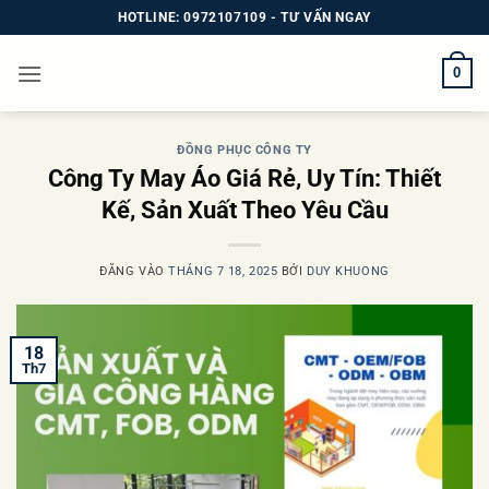
Bỏ
HOTLINE: 0972107109 - TƯ VẤN NGAY
qua
nội
0
dung
ĐỒNG PHỤC CÔNG TY
Công Ty May Áo Giá Rẻ, Uy Tín: Thiết
Kế, Sản Xuất Theo Yêu Cầu
ĐĂNG VÀO
THÁNG 7 18, 2025
BỞI
DUY KHUONG
18
Th7