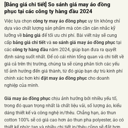
[Bảng giá chi tiết]
So sánh giá may áo đồng
phục
tại các công ty hàng đầu 2024
Việc lựa chọn
công ty may áo đồng phục
uy tín không chỉ
dựa vào chất lượng sản phẩm mà còn cần cân nhắc kỹ
lưỡng về
bảng giá
để tối ưu chi phí. Bài viết này sẽ cung
cấp
bảng giá chi tiết
và
so sánh giá may áo đồng phục
tại
các
công ty hàng đầu
năm 2024, giúp bạn đưa ra quyết
định sáng suốt nhất. Để có cái nhìn tổng quan và chi tiết về
giá cả trên thị trường, chúng ta sẽ cùng phân tích các yếu
tố ảnh hưởng đến giá thành, từ đó giúp bạn dự trù kinh phí
chính xác hơn khi
đặt may áo đồng phục
cho doanh
nghiệp của mình.
Giá may áo đồng phục
chịu ảnh hưởng bởi nhiều yếu tố,
trong đó quan trọng nhất là chất liệu vải, số lượng áo, kiểu
dáng thiết kế và công nghệ in/thêu. Chẳng hạn, áo thun
cotton 100% sẽ có giá cao hơn áo thun pha polyester, áo có
thiết kế phức tạp và nhiều chi tiết in/thêu cũng sẽ đắt hơn