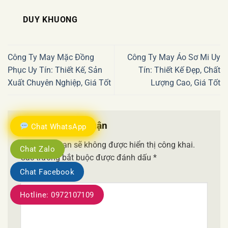
DUY KHUONG
Công Ty May Mặc Đồng
Công Ty May Áo Sơ Mi Uy
Phục Uy Tín: Thiết Kế, Sản
Tín: Thiết Kế Đẹp, Chất
Xuất Chuyên Nghiệp, Giá Tốt
Lượng Cao, Giá Tốt
Để lại một bình luận
Chat WhatsApp
Email của bạn sẽ không được hiển thị công khai.
Chat Zalo
Các trường bắt buộc được đánh dấu
*
Chat Facebook
Bình luận
*
Hotline: 0972107109