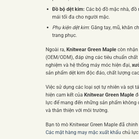
Đồ bộ dệt kim:
Các bộ đồ mặc nhà, đồ n
mái tối đa cho người mặc.
Phụ kiện dệt kim
: Găng tay, mũ, khăn c
trang phục.
Ngoài ra,
Knitwear Green Maple
còn nhận 
(OEM/ODM), đáp ứng các tiêu chuẩn chất lư
nghiệm và hệ thống máy móc hiện đại,
xư
sản phẩm dệt kim độc đáo, chất lượng cao
Việc sử dụng các loại sợi tự nhiên và sợi tá
hiện cam kết của
Knitwear Green Maple
đố
lực để mang đến những sản phẩm không ch
và thân thiện với môi trường.
Bạn tò mò Knitwear Green Maple đã chinh
Các mặt hàng may mặc xuất khẩu
chủ lực 