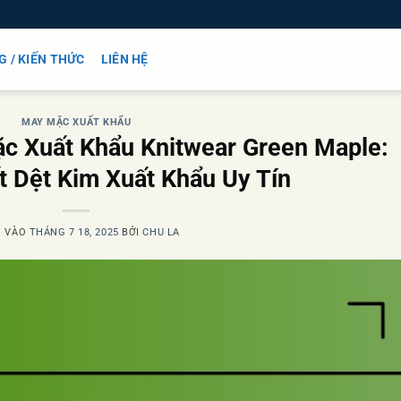
G / KIẾN THỨC
LIÊN HỆ
MAY MẶC XUẤT KHẨU
c Xuất Khẩu Knitwear Green Maple:
t Dệt Kim Xuất Khẩu Uy Tín
G VÀO
THÁNG 7 18, 2025
BỞI
CHU LA