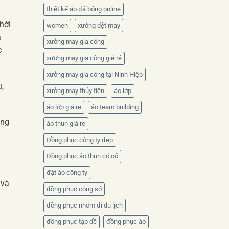
thiết kế áo đá bóng online
hời
women
xưởng dệt may
ả
xưởng may gia công
c
xưởng may gia công gié rẻ
xưởng may gia công tại Ninh Hiệp
,
xưởng may thủy tiên
áo lớp
áo lớp giá rẻ
áo team building
ang
áo thun giá re
Đồng phục công ty đẹp
Đồng phục áo thun có cổ
đặt áo công ty
 và
đồng phục công sở
đồng phục nhóm đi du lịch
đồng phục tạp dề
đồng phục áo