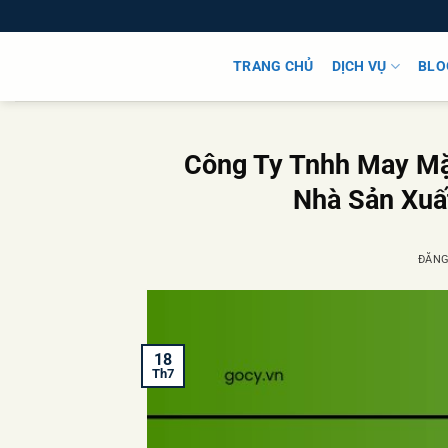
Bỏ
qua
nội
TRANG CHỦ
DỊCH VỤ
BLO
dung
Công Ty Tnhh May Mặ
Nhà Sản Xuấ
ĐĂN
18
Th7