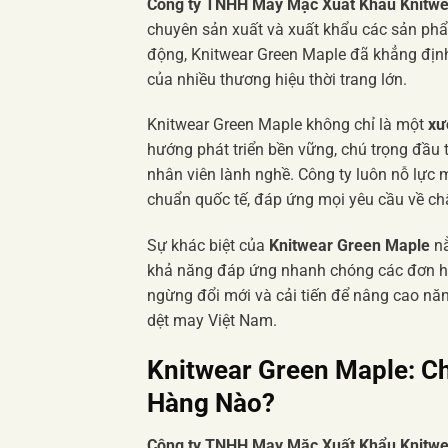
Công ty TNHH May Mặc Xuất Khẩu Knitwe
chuyên sản xuất và xuất khẩu các sản ph
động, Knitwear Green Maple đã khẳng định v
của nhiều thương hiệu thời trang lớn.
Knitwear Green Maple không chỉ là một
xư
hướng phát triển bền vững, chú trọng đầu t
nhân viên lành nghề. Công ty luôn nỗ lự
chuẩn quốc tế, đáp ứng mọi yêu cầu về ch
Sự khác biệt của
Knitwear Green Maple
nằ
khả năng đáp ứng nhanh chóng các đơn hà
ngừng đổi mới và cải tiến để nâng cao năn
dệt may Việt Nam.
Knitwear Green Maple: C
Hàng Nào?
Công ty TNHH May Mặc Xuất Khẩu Knitwe