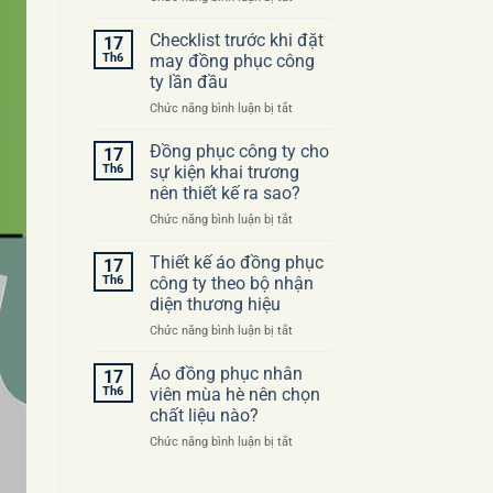
Những
sai
Checklist trước khi đặt
17
lầm
Th6
may đồng phục công
thường
ty lần đầu
gặp
ở
Chức năng bình luận bị tắt
khi
Checklist
đặt
trước
may
Đồng phục công ty cho
17
khi
áo
Th6
sự kiện khai trương
đặt
đồng
nên thiết kế ra sao?
may
phục
ở
Chức năng bình luận bị tắt
đồng
công
Đồng
phục
ty
phục
công
Thiết kế áo đồng phục
17
công
ty
Th6
công ty theo bộ nhận
ty
lần
diện thương hiệu
cho
đầu
ở
Chức năng bình luận bị tắt
sự
Thiết
kiện
kế
khai
Áo đồng phục nhân
17
áo
trương
Th6
viên mùa hè nên chọn
đồng
nên
chất liệu nào?
phục
thiết
ở
Chức năng bình luận bị tắt
công
kế
Áo
ty
ra
đồng
theo
sao?