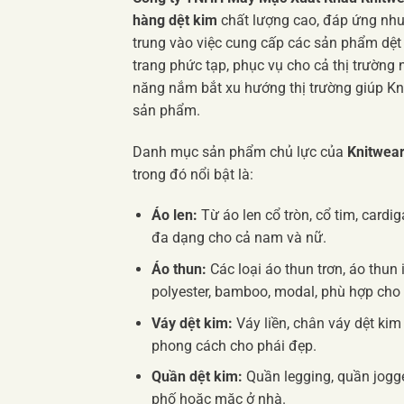
hàng dệt kim
chất lượng cao, đáp ứng nhu 
trung vào việc cung cấp các sản phẩm dệt 
trang phức tạp, phục vụ cho cả thị trường
năng nắm bắt xu hướng thị trường giúp K
sản phẩm.
Danh mục sản phẩm chủ lực của
Knitwea
trong đó nổi bật là:
Áo len:
Từ áo len cổ tròn, cổ tim, cardi
đa dạng cho cả nam và nữ.
Áo thun:
Các loại áo thun trơn, áo thun 
polyester, bamboo, modal, phù hợp cho
Váy dệt kim:
Váy liền, chân váy dệt kim
phong cách cho phái đẹp.
Quần dệt kim:
Quần legging, quần jogge
phố hoặc mặc ở nhà.