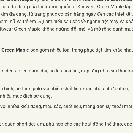
cầu đa dạng của thị trường quốc tế. Knitwear Green Maple tập
kim đa dạng, từ trang phục cơ bản hàng ngày đến các thiết kế t
 nam, nữ và trẻ em. Sự am hiểu sâu sắc về ngành dệt may và kh
nitwear Green Maple không ngừng đổi mới và mở rộng danh mụ
r Green Maple
bao gồm nhiều loại trang phục dệt kim khác nhau
gan đến áo len dáng dài, áo len họa tiết, đáp ứng nhu cầu thời tr
in hình, áo thun polo với nhiều chất liệu khác nhau như cotton,
 nhiều mục đích sử dụng.
 với nhiều kiểu dáng, màu sắc, chất liệu, mang đến sự thoải mái
r, quần short dệt kim, phù hợp cho các hoạt động thể thao, dạo