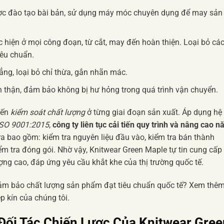
ợc đào tạo bài bản, sử dụng máy móc chuyên dụng để may sản
hiện ở mọi công đoạn, từ cắt, may đến hoàn thiện. Loại bỏ cá
êu chuẩn.
g, loại bỏ chỉ thừa, gắn nhãn mác.
thận, đảm bảo không bị hư hỏng trong quá trình vận chuyển.
đến
kiểm soát chất lượng
ở từng giai đoạn sản xuất. Áp dụng hệ
ISO 9001:2015
,
công ty liên tục cải tiến quy trình và nâng cao n
ra bao gồm: kiểm tra nguyên liệu đầu vào, kiểm tra bán thành
m tra đóng gói. Nhờ vậy, Knitwear Green Maple tự tin cung cấp
ợng cao, đáp ứng yêu cầu khắt khe của thị trường quốc tế.
đảm bảo chất lượng sản phẩm đạt tiêu chuẩn quốc tế? Xem thêm
p kín của chúng tôi.
Đối Tác Chiến Lược Của Knitwear Gree