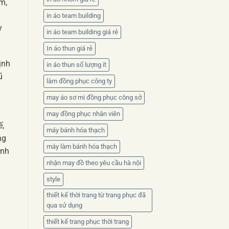
m,
in áo team building
y
in áo team building giá rẻ
In áo thun giá rẻ
ịnh
in áo thun số lượng ít
ũ
làm đồng phục công ty
may áo sơ mi đồng phục công sở
may đồng phục nhân viên
ế,
máy bánh hóa thạch
ng
máy làm bánh hóa thạch
ành
nhận may đồ theo yêu cầu hà nội
style
thiết kế thời trang từ trang phục đã
qua sử dụng
thiết kế trang phục thời trang