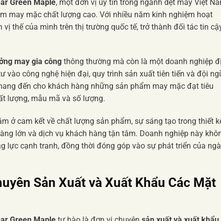
ar Green Maple
, một đơn vị uy tín trong ngành dệt may Việt Na
ẩm may mặc chất lượng cao. Với nhiều năm kinh nghiệm hoạt
ị thế của mình trên thị trường quốc tế, trở thành đối tác tin cậ
ởng may gia công
thông thường mà còn là một doanh nghiệp đ
ư vào công nghệ hiện đại, quy trình sản xuất tiên tiến và đội ng
c mang đến cho khách hàng những sản phẩm may mặc đạt tiêu
ất lượng, mẫu mã và số lượng.
m ở cam kết về chất lượng sản phẩm, sự sáng tạo trong thiết k
ng lớn và dịch vụ khách hàng tận tâm. Doanh nghiệp này khô
g lực cạnh tranh, đồng thời đóng góp vào sự phát triển của ng
huyên Sản Xuất và Xuất Khẩu Các Mặt
ar Green Maple
tự hào là đơn vị chuyên
sản xuất và xuất khẩu