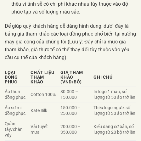
thêu vi tính sẽ có chi phí khác nhau tùy thuộc vào độ
phức tạp và số lượng màu sắc.
Để giúp quý khách hàng dễ dàng hình dung, dưới đây là
bảng giá tham khảo các loại đồng phục phổ biến tại xưởng
may gia công của chúng tôi (Lưu ý: Đây chỉ là mức giá
tham khảo, giá thực tế có thể thay đổi tùy thuộc vào yêu
cầu cụ thể của khách hàng):
LOẠI
CHẤT LIỆU
GIÁ THAM
ĐỒNG
THAM
KHẢO
GHI CHÚ
PHỤC
KHẢO
(VNĐ/BỘ)
Áo thun
80.000 –
In logo 1 màu, số
Cotton 100%
đồng phục
150.000
lượng từ 50 áo trở lên
Áo sơ mi
150.000 –
Thêu logo ngực, số
Kate Silk
đồng phục
250.000
lượng từ 30 áo trở lên
Quần
Vải tuyết
200.000 –
Kiểu dáng cơ bản, số
tây/chân
mưa
350.000
lượng từ 20 bộ trở lên
váy