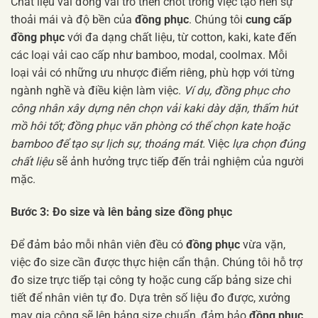
Chất liệu vải đóng vai trò then chốt trong việc tạo nên sự
thoải mái và độ bền của
đồng phục
. Chúng tôi
cung cấp
đồng phục
với đa dạng chất liệu, từ cotton, kaki, kate đến
các loại vải cao cấp như bamboo, modal, coolmax. Mỗi
loại vải có những ưu nhược điểm riêng, phù hợp với từng
ngành nghề và điều kiện làm việc.
Ví dụ, đồng phục cho
công nhân xây dựng nên chọn vải kaki dày dặn, thấm hút
mồ hôi tốt; đồng phục văn phòng có thể chọn kate hoặc
bamboo để tạo sự lịch sự, thoáng mát.
Việc
lựa chọn đúng
chất liệu
sẽ ảnh hưởng trực tiếp đến trải nghiệm của người
mặc.
Bước 3: Đo size và lên bảng size đồng phục
Để đảm bảo mỗi nhân viên đều có
đồng phục
vừa vặn,
việc đo size cần được thực hiện cẩn thận. Chúng tôi hỗ trợ
đo size trực tiếp tại công ty hoặc cung cấp bảng size chi
tiết để nhân viên tự đo. Dựa trên số liệu đo được, xưởng
may gia công sẽ lên bảng size chuẩn, đảm bảo
đồng phục