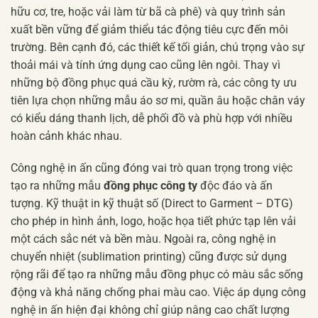
hữu cơ, tre, hoặc vải làm từ bã cà phê) và quy trình sản
xuất bền vững để giảm thiểu tác động tiêu cực đến môi
trường. Bên cạnh đó, các thiết kế tối giản, chú trọng vào sự
thoải mái và tính ứng dụng cao cũng lên ngôi. Thay vì
những bộ đồng phục quá cầu kỳ, rườm rà, các công ty ưu
tiên lựa chọn những mẫu áo sơ mi, quần âu hoặc chân váy
có kiểu dáng thanh lịch, dễ phối đồ và phù hợp với nhiều
hoàn cảnh khác nhau.
Công nghệ in ấn cũng đóng vai trò quan trọng trong việc
tạo ra những mẫu
đồng phục công ty
độc đáo và ấn
tượng. Kỹ thuật in kỹ thuật số (Direct to Garment – DTG)
cho phép in hình ảnh, logo, hoặc họa tiết phức tạp lên vải
một cách sắc nét và bền màu. Ngoài ra, công nghệ in
chuyển nhiệt (sublimation printing) cũng được sử dụng
rộng rãi để tạo ra những mẫu đồng phục có màu sắc sống
động và khả năng chống phai màu cao. Việc áp dụng công
nghệ in ấn hiện đại không chỉ giúp nâng cao chất lượng