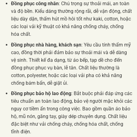
Đồng phục công nhân
: Chú trọng sự thoải mái, an toàn
và độ bền. Kiểu dáng thường rộng rãi, dễ vận động, chất
liệu dày dặn, thấm hút mồ hôi tốt như kaki, cotton, hoặc
các loại vải kỹ thuật có khả năng chống cháy, chống
hóa chất.
Đồng phục nhà hàng, khách sạn
: Yêu cầu tính thẩm mỹ
cao, đồng thời phải đảm bảo sự thoải mái và dễ dàng
vệ sinh. Thiết kế đa dạng, từ áo bếp, tạp dề cho đến
đồng phục phục vụ bàn, lễ tân. Chất liệu thường là
cotton, polyester, hoặc các loại vải pha có khả năng
chống bám bẩn, dễ giặt ủi.
Đồng phục bảo hộ lao động
: Bắt buộc phải đáp ứng các
tiêu chuẩn an toàn lao động, bảo vệ người mặc khỏi các
nguy cơ tiềm ẩn trong công việc. Bao gồm quần áo bảo
hộ, mũ nón, găng tay, giày dép chuyên dụng. Chất liệu
đặc biệt như vải chống cháy, chống hóa chất, chống
tĩnh điện.