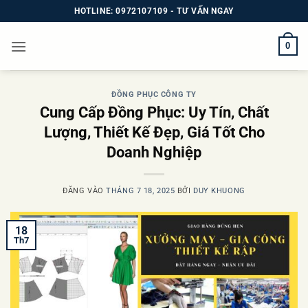
Bỏ
HOTLINE: 0972107109 - TƯ VẤN NGAY
qua
nội
0
dung
ĐỒNG PHỤC CÔNG TY
Cung Cấp Đồng Phục: Uy Tín, Chất
Lượng, Thiết Kế Đẹp, Giá Tốt Cho
Doanh Nghiệp
ĐĂNG VÀO
THÁNG 7 18, 2025
BỞI
DUY KHUONG
18
Th7