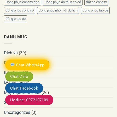
Đồng phục công ty đẹp
Đồng phục áo thun có cổ
đặt áo công ty
đồng phục công sở
đồng phục nhóm đi du lịch
đồng phục tạp dề
đồng phục áo
DANH MỤC
Dịch vụ
(39)
Đồng phục công ty
(377)
Chat WhatsApp
Kiến thức
(71)
Chat Zalo
kỹ thuật in
(4)
Chat Facebook
May mặc xuất khẩu
(26)
Hotline: 0972107109
Style
(5)
Uncategorized
(3)