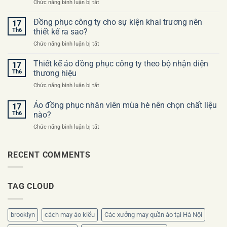
ở
Chức năng bình luận bị tắt
gặp
Checklist
khi
trước
Đồng phục công ty cho sự kiện khai trương nên
đặt
17
khi
may
Th6
thiết kế ra sao?
đặt
áo
ở
Chức năng bình luận bị tắt
may
đồng
Đồng
đồng
phục
phục
Thiết kế áo đồng phục công ty theo bộ nhận diện
phục
17
công
công
công
Th6
thương hiệu
ty
ty
ty
ở
Chức năng bình luận bị tắt
cho
lần
Thiết
sự
đầu
kế
Áo đồng phục nhân viên mùa hè nên chọn chất liệu
kiện
17
áo
khai
Th6
nào?
đồng
trương
ở
Chức năng bình luận bị tắt
phục
nên
Áo
công
thiết
đồng
ty
kế
phục
RECENT COMMENTS
theo
ra
nhân
bộ
sao?
viên
nhận
mùa
diện
TAG CLOUD
hè
thương
nên
hiệu
chọn
chất
brooklyn
cách may áo kiểu
Các xưởng may quần áo tại Hà Nội
liệu