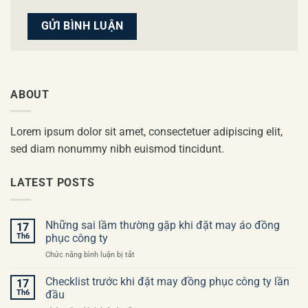
ABOUT
Lorem ipsum dolor sit amet, consectetuer adipiscing elit,
sed diam nonummy nibh euismod tincidunt.
LATEST POSTS
Những sai lầm thường gặp khi đặt may áo đồng
17
Th6
phục công ty
ở
Chức năng bình luận bị tắt
Những
sai
Checklist trước khi đặt may đồng phục công ty lần
17
lầm
Th6
đầu
thường