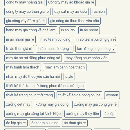
nào?
công ty may hoàng gia
Công ty may áo khoác giá rẻ
công ty may áo thun giá rẻ
dạy cắt may áo kiểu
fashion
gia công váy đầm giá rẻ
gia công áo thun theo yêu cầu
hàng may gia công về nhà làm
in áo lớp
in áo nhóm
in áo nhóm giá rẻ
in áo team building
in áo team building giá rẻ
In áo thun giá rẻ
in áo thun số lượng ít
làm đồng phục công ty
may áo sơ mi đồng phục công sở
may đồng phục nhân viên
máy bánh hóa thạch
máy làm bánh hóa thạch
nhận may đồ theo yêu cầu hà nội
style
thiết kế thời trang từ trang phục đã qua sử dụng
thiết kế trang phục thời trang
thiết kế áo đá bóng online
women
xưởng dệt may
xưởng may gia công
xưởng may gia công gié rẻ
xưởng may gia công tại Ninh Hiệp
xưởng may thủy tiên
áo lớp
áo lớp giá rẻ
áo team building
áo thun giá re