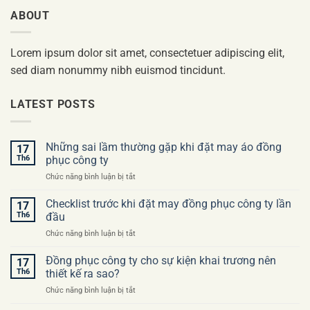
ABOUT
Lorem ipsum dolor sit amet, consectetuer adipiscing elit,
sed diam nonummy nibh euismod tincidunt.
LATEST POSTS
Những sai lầm thường gặp khi đặt may áo đồng
17
Th6
phục công ty
ở
Chức năng bình luận bị tắt
Những
sai
Checklist trước khi đặt may đồng phục công ty lần
17
lầm
Th6
đầu
thường
ở
Chức năng bình luận bị tắt
gặp
Checklist
khi
trước
Đồng phục công ty cho sự kiện khai trương nên
đặt
17
khi
may
Th6
thiết kế ra sao?
đặt
áo
ở
Chức năng bình luận bị tắt
may
đồng
Đồng
đồng
phục