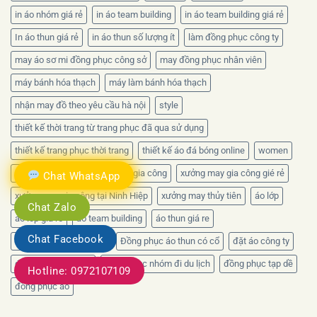
in áo nhóm giá rẻ
in áo team building
in áo team building giá rẻ
In áo thun giá rẻ
in áo thun số lượng ít
làm đồng phục công ty
may áo sơ mi đồng phục công sở
may đồng phục nhân viên
máy bánh hóa thạch
máy làm bánh hóa thạch
nhận may đồ theo yêu cầu hà nội
style
thiết kế thời trang từ trang phục đã qua sử dụng
thiết kế trang phục thời trang
thiết kế áo đá bóng online
women
xưởng dệt may
xưởng may gia công
xưởng may gia công gié rẻ
Chat WhatsApp
xưởng may gia công tại Ninh Hiệp
xưởng may thủy tiên
áo lớp
Chat Zalo
áo lớp giá rẻ
áo team building
áo thun giá re
Chat Facebook
Đồng phục công ty đẹp
Đồng phục áo thun có cổ
đặt áo công ty
đồng phục công sở
đồng phục nhóm đi du lịch
đồng phục tạp dề
Hotline: 0972107109
đồng phục áo