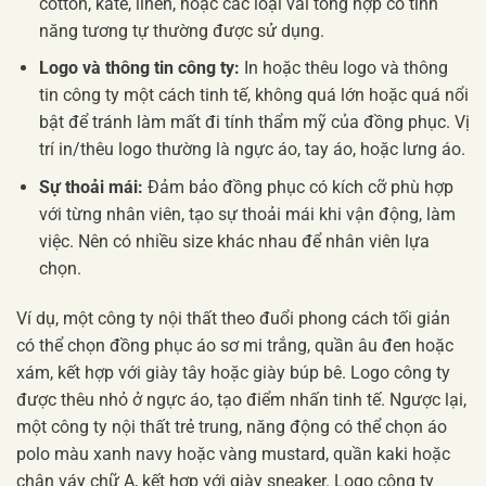
cotton, kate, linen, hoặc các loại vải tổng hợp có tính
năng tương tự thường được sử dụng.
Logo và thông tin công ty:
In hoặc thêu logo và thông
tin công ty một cách tinh tế, không quá lớn hoặc quá nổi
bật để tránh làm mất đi tính thẩm mỹ của đồng phục. Vị
trí in/thêu logo thường là ngực áo, tay áo, hoặc lưng áo.
Sự thoải mái:
Đảm bảo đồng phục có kích cỡ phù hợp
với từng nhân viên, tạo sự thoải mái khi vận động, làm
việc. Nên có nhiều size khác nhau để nhân viên lựa
chọn.
Ví dụ, một công ty nội thất theo đuổi phong cách tối giản
có thể chọn đồng phục áo sơ mi trắng, quần âu đen hoặc
xám, kết hợp với giày tây hoặc giày búp bê. Logo công ty
được thêu nhỏ ở ngực áo, tạo điểm nhấn tinh tế. Ngược lại,
một công ty nội thất trẻ trung, năng động có thể chọn áo
polo màu xanh navy hoặc vàng mustard, quần kaki hoặc
chân váy chữ A, kết hợp với giày sneaker. Logo công ty