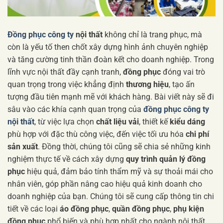
Đồng phục công ty
nội thất
không chỉ là trang phục, mà
còn là yếu tố then chốt xây dựng hình ảnh chuyên nghiệp
và tăng cường tinh thần đoàn kết cho doanh nghiệp. Trong
lĩnh vực nội thất đầy cạnh tranh,
đồng phục
đóng vai trò
quan trọng trong việc khẳng định
thương hiệu
, tạo ấn
tượng đầu tiên mạnh mẽ với khách hàng. Bài viết này sẽ đi
sâu vào các khía cạnh quan trọng của
đồng phục công ty
nội thất
, từ việc lựa chọn
chất liệu vải
, thiết kế
kiểu dáng
phù hợp với đặc thù công việc, đến việc tối ưu hóa
chi phí
sản xuất
. Đồng thời, chúng tôi cũng sẽ chia sẻ những kinh
nghiệm thực tế về cách xây dựng
quy trình quản lý đồng
phục
hiệu quả, đảm bảo tính thẩm mỹ và sự thoải mái cho
nhân viên, góp phần nâng cao hiệu quả kinh doanh cho
doanh nghiệp của bạn. Chúng tôi sẽ cung cấp thông tin chi
tiết về các loại
áo đồng phục
,
quần đồng phục
,
phụ kiện
đồng phục
phổ biến và phù hợp nhất cho ngành nội thất