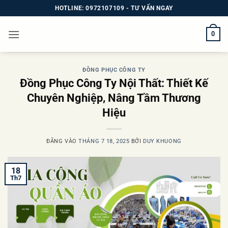
Bỏ
HOTLINE: 0972107109 - TƯ VẤN NGAY
qua
nội
0
dung
ĐỒNG PHỤC CÔNG TY
Đồng Phục Công Ty Nội Thất: Thiết Kế
Chuyên Nghiệp, Nâng Tầm Thương
Hiệu
ĐĂNG VÀO
THÁNG 7 18, 2025
BỞI
DUY KHUONG
18
Th7