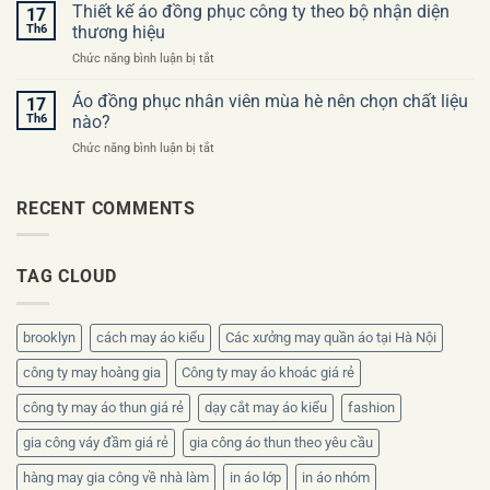
phục
Thiết kế áo đồng phục công ty theo bộ nhận diện
phục
17
công
công
công
Th6
thương hiệu
ty
ty
ty
ở
Chức năng bình luận bị tắt
cho
lần
Thiết
sự
đầu
kế
Áo đồng phục nhân viên mùa hè nên chọn chất liệu
kiện
17
áo
khai
Th6
nào?
đồng
trương
ở
Chức năng bình luận bị tắt
phục
nên
Áo
công
thiết
đồng
ty
kế
phục
RECENT COMMENTS
theo
ra
nhân
bộ
sao?
viên
nhận
mùa
diện
TAG CLOUD
hè
thương
nên
hiệu
chọn
chất
brooklyn
cách may áo kiểu
Các xưởng may quần áo tại Hà Nội
liệu
nào?
công ty may hoàng gia
Công ty may áo khoác giá rẻ
công ty may áo thun giá rẻ
dạy cắt may áo kiểu
fashion
gia công váy đầm giá rẻ
gia công áo thun theo yêu cầu
hàng may gia công về nhà làm
in áo lớp
in áo nhóm