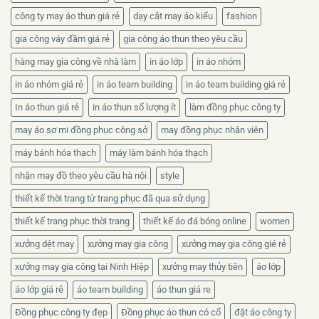
công ty may áo thun giá rẻ
dạy cắt may áo kiểu
fashion
gia công váy đầm giá rẻ
gia công áo thun theo yêu cầu
hàng may gia công về nhà làm
in áo lớp
in áo nhóm
in áo nhóm giá rẻ
in áo team building
in áo team building giá rẻ
In áo thun giá rẻ
in áo thun số lượng ít
làm đồng phục công ty
may áo sơ mi đồng phục công sở
may đồng phục nhân viên
máy bánh hóa thạch
máy làm bánh hóa thạch
nhận may đồ theo yêu cầu hà nội
style
thiết kế thời trang từ trang phục đã qua sử dụng
thiết kế trang phục thời trang
thiết kế áo đá bóng online
women
xưởng dệt may
xưởng may gia công
xưởng may gia công gié rẻ
xưởng may gia công tại Ninh Hiệp
xưởng may thủy tiên
áo lớp
áo lớp giá rẻ
áo team building
áo thun giá re
Đồng phục công ty đẹp
Đồng phục áo thun có cổ
đặt áo công ty