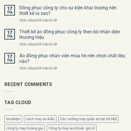
Checklist
khi
trước
Đồng phục công ty cho sự kiện khai trương nên
đặt
17
khi
may
Th6
thiết kế ra sao?
đặt
áo
ở
Chức năng bình luận bị tắt
may
đồng
Đồng
đồng
phục
phục
Thiết kế áo đồng phục công ty theo bộ nhận diện
phục
17
công
công
công
Th6
thương hiệu
ty
ty
ty
ở
Chức năng bình luận bị tắt
cho
lần
Thiết
sự
đầu
kế
Áo đồng phục nhân viên mùa hè nên chọn chất liệu
kiện
17
áo
khai
Th6
nào?
đồng
trương
ở
Chức năng bình luận bị tắt
phục
nên
Áo
công
thiết
đồng
ty
kế
phục
RECENT COMMENTS
theo
ra
nhân
bộ
sao?
viên
nhận
mùa
diện
TAG CLOUD
hè
thương
nên
hiệu
chọn
chất
brooklyn
cách may áo kiểu
Các xưởng may quần áo tại Hà Nội
liệu
nào?
công ty may hoàng gia
Công ty may áo khoác giá rẻ