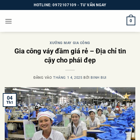
Bỏ
HOTLINE: 0972107109 - TƯ VẤN NGAY
qua
nội
0
dung
XƯỞNG MAY GIA CÔNG
Gia công váy đầm giá rẻ – Địa chỉ tin
cậy cho phái đẹp
ĐĂNG VÀO
THÁNG 1 4, 2025
BỞI
BINH BUI
04
Th1