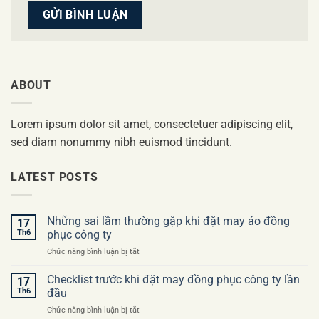
ABOUT
Lorem ipsum dolor sit amet, consectetuer adipiscing elit,
sed diam nonummy nibh euismod tincidunt.
LATEST POSTS
Những sai lầm thường gặp khi đặt may áo đồng
17
Th6
phục công ty
ở
Chức năng bình luận bị tắt
Những
sai
Checklist trước khi đặt may đồng phục công ty lần
17
lầm
Th6
đầu
thường
ở
Chức năng bình luận bị tắt
gặp