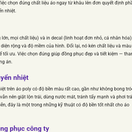
ệc chọn đúng chất liệu áo ngay từ khâu lên đơn quyết định ph
n nhiệt.
 lớn, mọi chất liệu) và in decal (linh hoạt đơn nhỏ, cá nhân hóa),
n diện rộng và độ mềm của hình. Đổi lại, nó kén chất liệu và màu
ể tối ưu. Việc chọn đúng giúp đồng phục đẹp và tiết kiệm — th
ng án.
uyển nhiệt
hiệt trên áo poly có độ bền màu rất cao, gần như không bong tró
 vẫn nên giặt lộn trái, dùng nước mát, tránh tẩy mạnh và phơi tr
iễn, đây là một trong những kỹ thuật có độ bền tốt nhất cho áo
ồng phục công ty