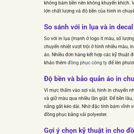
không bám bền nên không khuyến khích. Vi
lớn chất lượng và độ bền của hình in chuyể
So sánh với in lụa và in decal
So với in lụa (mạnh ở logo ít màu, số lượng
chuyển nhiệt vượt trội ở hình nhiều màu, i
áo. Nhiều đơn hàng kết hợp các kỹ thuật đ
khảo thêm
đồng phục công ty
để lên phươ
Độ bền và bảo quản áo in ch
Vì mực thấm vào sợi vải, hình in chuyển n
và giữ màu qua nhiều lần giặt. Để bền lâu,
nắng gắt kéo dài. Nhờ đặc tính bám vĩnh v
đồng phục bằng vải polyester.
Gợi ý chọn kỹ thuật in cho đ