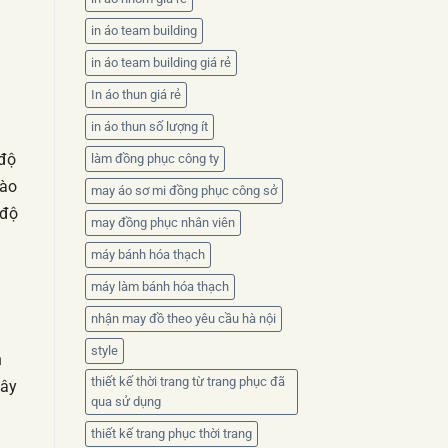
in áo team building
in áo team building giá rẻ
In áo thun giá rẻ
in áo thun số lượng ít
 độ
làm đồng phục công ty
vào
may áo sơ mi đồng phục công sở
 độ
may đồng phục nhân viên
máy bánh hóa thạch
máy làm bánh hóa thạch
nhận may đồ theo yêu cầu hà nội
style
n
thiết kế thời trang từ trang phục đã
Đây
qua sử dụng
thiết kế trang phục thời trang