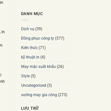
ần
DANH MỤC
Dịch vụ
(39)
 in
Đồng phục công ty
(377)
am
Kiến thức
(71)
kỹ thuật in
(4)
May mặc xuất khẩu
(26)
c
Style
(5)
ánh
Uncategorized
(3)
xưởng may gia công
(273)
LƯU TRỮ