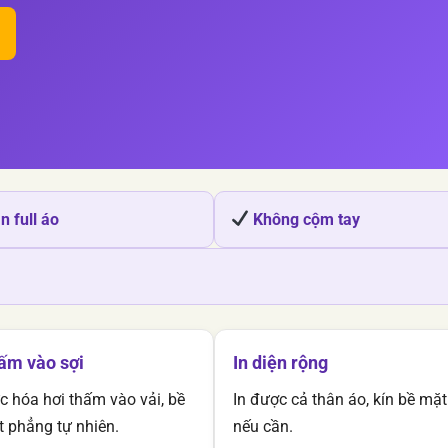
n full áo
Không cộm tay
ấm vào sợi
In diện rộng
 hóa hơi thấm vào vải, bề
In được cả thân áo, kín bề mặt
 phẳng tự nhiên.
nếu cần.