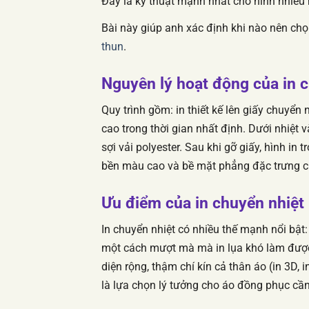
Đây là kỹ thuật mạnh nhất cho hình nhiều m
Bài này giúp anh xác định khi nào nên chọ
thun
.
Nguyên lý hoạt động của in 
Quy trình gồm: in thiết kế lên giấy chuyển 
cao trong thời gian nhất định. Dưới nhiệt 
sợi vải polyester. Sau khi gỡ giấy, hình in
bền màu cao và bề mặt phẳng đặc trưng củ
Ưu điểm của in chuyển nhiệt
In chuyển nhiệt có nhiều thế mạnh nổi bật
một cách mượt mà mà in lụa khó làm được;
diện rộng, thậm chí kín cả thân áo (in 3D, 
là lựa chọn lý tưởng cho áo đồng phục cần 