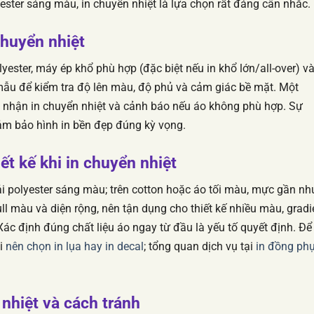
yester sáng màu, in chuyển nhiệt là lựa chọn rất đáng cân nhắc.
huyển nhiệt
ester, máy ép khổ phù hợp (đặc biệt nếu in khổ lớn/all-over) v
 mẫu để kiểm tra độ lên màu, độ phủ và cảm giác bề mặt. Một
khi nhận in chuyển nhiệt và cảnh báo nếu áo không phù hợp. Sự
đảm bảo hình in bền đẹp đúng kỳ vọng.
iết kế khi in chuyển nhiệt
vải polyester sáng màu; trên cotton hoặc áo tối màu, mực gần nh
l màu và diện rộng, nên tận dụng cho thiết kế nhiều màu, gradi
Xác định đúng chất liệu áo ngay từ đầu là yếu tố quyết định. Để
ài
nên chọn in lụa hay in decal
; tổng quan dịch vụ tại
in đồng ph
 nhiệt và cách tránh