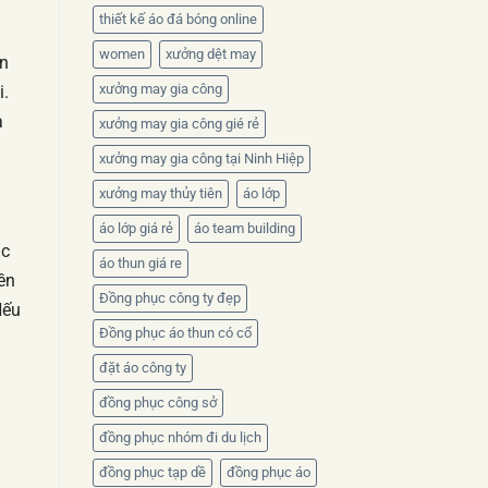
thiết kế áo đá bóng online
women
xưởng dệt may
ền
xưởng may gia công
i.
a
xưởng may gia công gié rẻ
xưởng may gia công tại Ninh Hiệp
xưởng may thủy tiên
áo lớp
áo lớp giá rẻ
áo team building
ặc
áo thun giá re
ền
Đồng phục công ty đẹp
Nếu
Đồng phục áo thun có cổ
đặt áo công ty
đồng phục công sở
đồng phục nhóm đi du lịch
đồng phục tạp dề
đồng phục áo