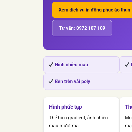
Xem dịch vụ in đồng phục áo thun
Tư vấn: 0972 107 109
Hình nhiều màu
I
Bền trên vải poly
Hình phức tạp
Th
Thể hiện gradient, ảnh nhiều
Mực
màu mượt mà.
mặt