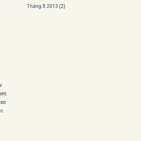
Tháng 8 2013
(2)
à
ư
ent.
 so
ục