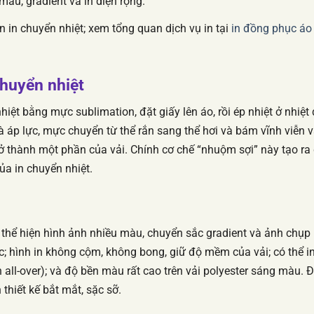
àu, gradient và in diện rộng.
n in chuyển nhiệt; xem tổng quan dịch vụ in tại
in đồng phục áo
chuyển nhiệt
nhiệt bằng mực sublimation, đặt giấy lên áo, rồi ép nhiệt ở nhiệt
và áp lực, mực chuyển từ thể rắn sang thể hơi và bám vĩnh viễn 
 trở thành một phần của vải. Chính cơ chế “nhuộm sợi” này tạo ra
a in chuyển nhiệt.
: thể hiện hình ảnh nhiều màu, chuyển sắc gradient và ảnh chụp
 hình in không cộm, không bong, giữ độ mềm của vải; có thể i
in all-over); và độ bền màu rất cao trên vải polyester sáng màu. 
thiết kế bắt mắt, sặc sỡ.