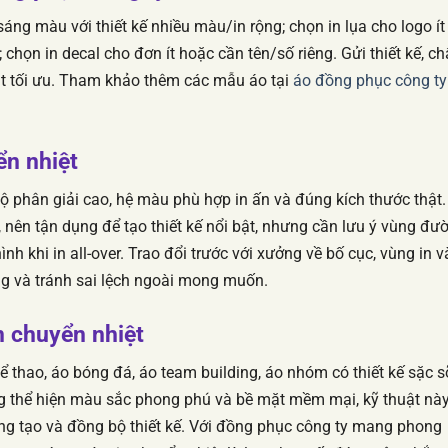
sáng màu với thiết kế nhiều màu/in rộng; chọn in lụa cho logo ít
họn in decal cho đơn ít hoặc cần tên/số riêng. Gửi thiết kế, ch
ật tối ưu. Tham khảo thêm các mẫu áo tại
áo đồng phục công ty
yển nhiệt
 độ phân giải cao, hệ màu phù hợp in ấn và đúng kích thước thật.
, nên tận dụng để tạo thiết kế nổi bật, nhưng cần lưu ý vùng đư
h khi in all-over. Trao đổi trước với xưởng về bố cục, vùng in v
g và tránh sai lệch ngoài mong muốn.
n chuyển nhiệt
 thao, áo bóng đá, áo team building, áo nhóm có thiết kế sặc s
ng thể hiện màu sắc phong phú và bề mặt mềm mại, kỹ thuật này
g tạo và đồng bộ thiết kế. Với đồng phục công ty mang phong