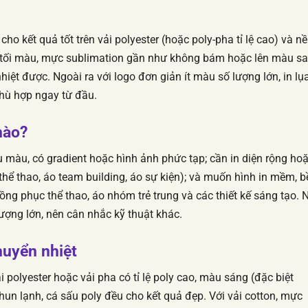
cho kết quả tốt trên vải polyester (hoặc poly-pha tỉ lệ cao) và n
 tối màu, mực sublimation gần như không bám hoặc lên màu sa
iệt được. Ngoài ra với logo đơn giản ít màu số lượng lớn, in lụ
phù hợp ngay từ đầu.
nào?
ều màu, có gradient hoặc hình ảnh phức tạp; cần in diện rộng ho
thể thao, áo team building, áo sự kiện); và muốn hình in mềm, b
ồng phục thể thao, áo nhóm trẻ trung và các thiết kế sáng tạo. 
ượng lớn, nên cân nhắc kỹ thuật khác.
huyển nhiệt
ải polyester hoặc vải pha có tỉ lệ poly cao, màu sáng (đặc biệt
thun lạnh, cá sấu poly đều cho kết quả đẹp. Với vải cotton, mực