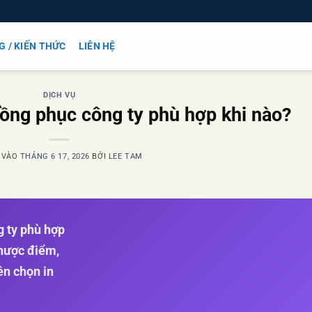
G / KIẾN THỨC
LIÊN HỆ
DỊCH VỤ
đồng phục công ty phù hợp khi nào?
 VÀO
THÁNG 6 17, 2026
BỞI
LEE TAM
g ty phù hợp
nhược điểm,
ên chọn in