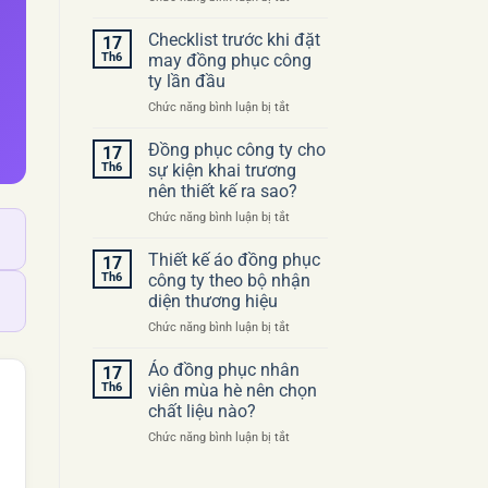
Những
sai
Checklist trước khi đặt
17
lầm
Th6
may đồng phục công
thường
ty lần đầu
gặp
ở
Chức năng bình luận bị tắt
khi
Checklist
đặt
trước
may
Đồng phục công ty cho
17
khi
áo
Th6
sự kiện khai trương
đặt
đồng
nên thiết kế ra sao?
may
phục
ở
Chức năng bình luận bị tắt
đồng
công
Đồng
phục
ty
phục
công
Thiết kế áo đồng phục
17
công
ty
Th6
công ty theo bộ nhận
ty
lần
diện thương hiệu
cho
đầu
ở
Chức năng bình luận bị tắt
sự
Thiết
kiện
kế
khai
Áo đồng phục nhân
17
áo
trương
Th6
viên mùa hè nên chọn
đồng
nên
chất liệu nào?
phục
thiết
ở
Chức năng bình luận bị tắt
công
kế
Áo
ty
ra
đồng
theo
sao?