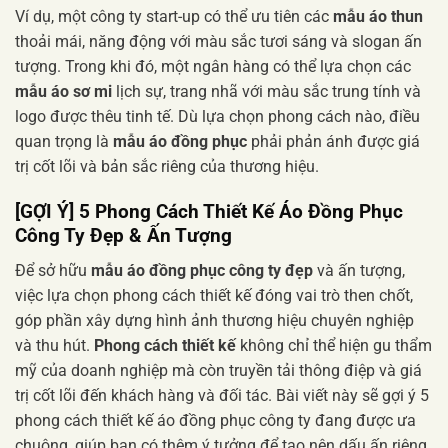
Ví dụ, một công ty start-up có thể ưu tiên các
mẫu áo thun
thoải mái, năng động với màu sắc tươi sáng và slogan ấn
tượng. Trong khi đó, một ngân hàng có thể lựa chọn các
mẫu áo sơ mi
lịch sự, trang nhã với màu sắc trung tính và
logo được thêu tinh tế. Dù lựa chọn phong cách nào, điều
quan trọng là
mẫu áo đồng phục
phải phản ánh được giá
trị cốt lõi và bản sắc riêng của thương hiệu.
[GỢI Ý] 5 Phong Cách Thiết Kế Áo Đồng Phục
Công Ty Đẹp & Ấn Tượng
Để sở hữu
mẫu áo đồng phục công ty đẹp
và ấn tượng,
việc lựa chọn phong cách thiết kế đóng vai trò then chốt,
góp phần xây dựng hình ảnh thương hiệu chuyên nghiệp
và thu hút.
Phong cách thiết kế
không chỉ thể hiện gu thẩm
mỹ của doanh nghiệp mà còn truyền tải thông điệp và giá
trị cốt lõi đến khách hàng và đối tác. Bài viết này sẽ gợi ý 5
phong cách thiết kế áo đồng phục công ty đang được ưa
chuộng, giúp bạn có thêm ý tưởng để tạo nên dấu ấn riêng