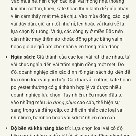
Vào mùa hè, nên chọn các loại vải mỏng nhẹ, thoáng
khí như cotton, linen, kate hoặc thun lạnh để giúp nhân
viên cảm thấy mát mẻ, dễ chịu. Vào mùa đông, các loại
vải dày dặn, giữ ấm tốt như nỉ, len hoặc vải kaki sẽ là
lựa chọn lý tưởng. Ví dụ, các công ty ở miền Bắc nên
cân nhắc may thêm áo khoác đồng phục bằng vải nỉ
hoặc gió để giữ ấm cho nhân viên trong mùa đông.
Ngân sách:
Giá thành của các loại vải rất khác nhau, từ
vài chục nghìn đến vài trăm nghìn đồng một mét. Do
đó, doanh nghiệp cần xác định rõ ngân sách dự kiến để
lựa chọn loại vải phù hợp. Các loại vải cotton, kate hoặc
polyester thường có giá thành hợp lý và được nhiều
doanh nghiệp lựa chọn. Tuy nhiên, nếu muốn đầu tư
vào những mẫu
áo đồng phục
cao cấp, thể hiện sự
sang trọng và đẳng cấp, có thể cân nhắc các loại vải
như linen, bamboo hoặc vải sợi tự nhiên cao cấp.
Độ bền và khả năng bảo trì:
Lựa chọn loại vải có độ
bền cao, ít nhăn và dễ giặt ủi sẽ giúp
áo đồng phục
luôn