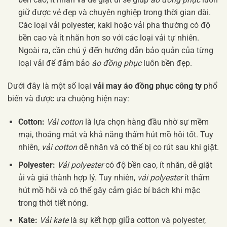
giữ được vẻ đẹp và chuyên nghiệp trong thời gian dài.
Các loại vải polyester, kaki hoặc vải pha thường có độ
bền cao và ít nhăn hơn so với các loại vải tự nhiên.
Ngoài ra, cần chú ý đến hướng dẫn bảo quản của từng
loại vải để đảm bảo
áo đồng phục
luôn bền đẹp.
Dưới đây là một số loại
vải may áo đồng phục công ty
phổ
biến và được ưa chuộng hiện nay:
Cotton:
Vải cotton
là lựa chọn hàng đầu nhờ sự mềm
mại, thoáng mát và khả năng thấm hút mồ hôi tốt. Tuy
nhiên,
vải cotton
dễ nhăn và có thể bị co rút sau khi giặt.
Polyester:
Vải polyester
có độ bền cao, ít nhăn, dễ giặt
ủi và giá thành hợp lý. Tuy nhiên,
vải polyester
ít thấm
hút mồ hôi và có thể gây cảm giác bí bách khi mặc
trong thời tiết nóng.
Kate:
Vải kate
là sự kết hợp giữa cotton và polyester,