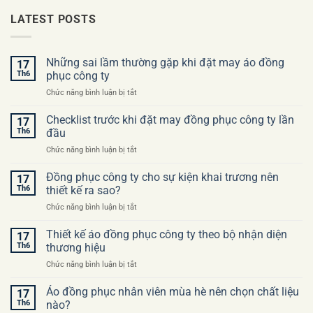
LATEST POSTS
Những sai lầm thường gặp khi đặt may áo đồng
17
Th6
phục công ty
ở
Chức năng bình luận bị tắt
Những
sai
Checklist trước khi đặt may đồng phục công ty lần
17
lầm
Th6
đầu
thường
ở
Chức năng bình luận bị tắt
gặp
Checklist
khi
trước
Đồng phục công ty cho sự kiện khai trương nên
đặt
17
khi
may
Th6
thiết kế ra sao?
đặt
áo
ở
Chức năng bình luận bị tắt
may
đồng
Đồng
đồng
phục
phục
Thiết kế áo đồng phục công ty theo bộ nhận diện
phục
17
công
công
công
Th6
thương hiệu
ty
ty
ty
ở
Chức năng bình luận bị tắt
cho
lần
Thiết
sự
đầu
kế
Áo đồng phục nhân viên mùa hè nên chọn chất liệu
kiện
17
áo
khai
Th6
nào?
đồng