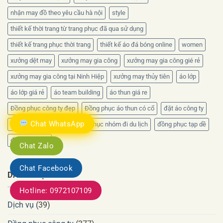
nhận may đồ theo yêu cầu hà nội
style
thiết kế thời trang từ trang phục đã qua sử dụng
thiết kế trang phục thời trang
thiết kế áo đá bóng online
women
xưởng dệt may
xưởng may gia công
xưởng may gia công gié rẻ
xưởng may gia công tại Ninh Hiệp
xưởng may thủy tiên
áo lớp
áo lớp giá rẻ
áo team building
áo thun giá re
Đồng phục công ty đẹp
Đồng phục áo thun có cổ
đặt áo công ty
Chat WhatsApp
đồng phục công sở
đồng phục nhóm đi du lịch
đồng phục tạp dề
đồng phục áo
Chat Zalo
Chat Facebook
DANH MỤC
Hotline: 0972107109
Dịch vụ
(39)