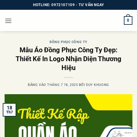
Bỏ
HOTLINE: 0972107109 - TƯ VẤN NGAY
qua
nội
0
dung
ĐỒNG PHỤC CÔNG TY
Mẫu Áo Đồng Phục Công Ty Đẹp:
Thiết Kế In Logo Nhận Diện Thương
Hiệu
ĐĂNG VÀO
THÁNG 7 18, 2025
BỞI
DUY KHUONG
18
Th7