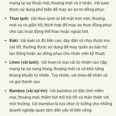
mang lại sự thoải mái, thoáng mát và ít nhăn.
Vải kate
được sử dụng phổ biến để may áo sơ mi đồng phục.
Thun lạnh:
Vải thun lạnh
có bề mặt trơn mịn, thoáng
mát và co giãn tốt, thích hợp để may áo thun đồng phục
cho các hoạt động thể thao hoặc ngoài trời.
Kaki:
Vải kaki
có độ bền cao, dày dặn và chịu được ma
sát tốt, thường được sử dụng để may quần áo bảo hộ
lao động hoặc
áo đồng phục
cho nhân viên kỹ thuật.
Linen (vải lanh):
Vải linen
là loại vải tự nhiên cao cấp,
mang lại sự sang trọng, thoáng mát và có khả năng
kháng khuẩn tự nhiên. Tuy nhiên,
vải linen
dễ nhăn và
có giá thành cao.
Bamboo (vải sợi tre):
Vải bamboo
có đặc tính mềm
mại, thoáng mát, thấm hút mồ hôi tốt và thân thiện với
môi trường.
Vải bamboo
là lựa chọn lý tưởng cho những
doanh nghiệp quan tâm đến yếu tố bền vững.