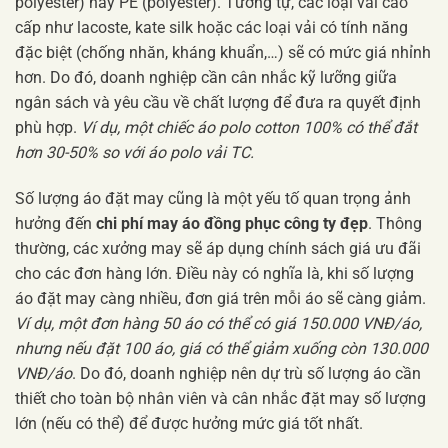
polyester) hay PE (polyester). Tương tự, các loại vải cao
cấp như lacoste, kate silk hoặc các loại vải có tính năng
đặc biệt (chống nhăn, kháng khuẩn,…) sẽ có mức giá nhỉnh
hơn. Do đó, doanh nghiệp cần cân nhắc kỹ lưỡng giữa
ngân sách và yêu cầu về chất lượng để đưa ra quyết định
phù hợp.
Ví dụ, một chiếc áo polo cotton 100% có thể đắt
hơn 30-50% so với áo polo vải TC.
Số lượng áo đặt may cũng là một yếu tố quan trọng ảnh
hưởng đến
chi phí may áo đồng phục công ty đẹp
. Thông
thường, các xưởng may sẽ áp dụng chính sách giá ưu đãi
cho các đơn hàng lớn. Điều này có nghĩa là, khi số lượng
áo đặt may càng nhiều, đơn giá trên mỗi áo sẽ càng giảm.
Ví dụ, một đơn hàng 50 áo có thể có giá 150.000 VNĐ/áo,
nhưng nếu đặt 100 áo, giá có thể giảm xuống còn 130.000
VNĐ/áo
. Do đó, doanh nghiệp nên dự trù số lượng áo cần
thiết cho toàn bộ nhân viên và cân nhắc đặt may số lượng
lớn (nếu có thể) để được hưởng mức giá tốt nhất.