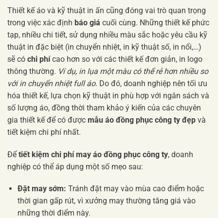
Thiết kế áo và kỹ thuật in ấn cũng đóng vai trò quan trọng
trong việc xác định
báo giá
cuối cùng. Những thiết kế phức
tạp, nhiều chi tiết, sử dụng nhiều màu sắc hoặc yêu cầu kỹ
thuật in đặc biệt (in chuyển nhiệt, in kỹ thuật số, in nổi,…)
sẽ có
chi phí
cao hơn so với các thiết kế đơn giản, in logo
thông thường.
Ví dụ, in lụa một màu có thể rẻ hơn nhiều so
với in chuyển nhiệt full áo
. Do đó, doanh nghiệp nên tối ưu
hóa thiết kế, lựa chọn kỹ thuật in phù hợp với ngân sách và
số lượng áo, đồng thời tham khảo ý kiến của các chuyên
gia thiết kế để có được
mẫu áo đồng phục công ty đẹp
và
tiết kiệm chi phí nhất.
Để
tiết kiệm chi phí may áo đồng phục công ty
, doanh
nghiệp có thể áp dụng một số mẹo sau:
Đặt may sớm:
Tránh đặt may vào mùa cao điểm hoặc
thời gian gấp rút, vì xưởng may thường tăng giá vào
những thời điểm này.