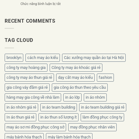
trương
ở
Chức năng bình luận bị tắt
phục
nên
Áo
công
thiết
đồng
ty
kế
phục
RECENT COMMENTS
theo
ra
nhân
bộ
sao?
viên
nhận
mùa
diện
TAG CLOUD
hè
thương
nên
hiệu
chọn
chất
brooklyn
cách may áo kiểu
Các xưởng may quần áo tại Hà Nội
liệu
nào?
công ty may hoàng gia
Công ty may áo khoác giá rẻ
công ty may áo thun giá rẻ
dạy cắt may áo kiểu
fashion
gia công váy đầm giá rẻ
gia công áo thun theo yêu cầu
hàng may gia công về nhà làm
in áo lớp
in áo nhóm
in áo nhóm giá rẻ
in áo team building
in áo team building giá rẻ
In áo thun giá rẻ
in áo thun số lượng ít
làm đồng phục công ty
may áo sơ mi đồng phục công sở
may đồng phục nhân viên
máy bánh hóa thạch
máy làm bánh hóa thạch