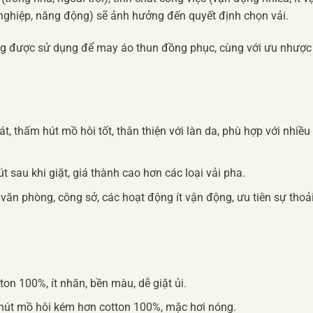
nghiệp, năng động) sẽ ảnh hưởng đến quyết định chọn vải.
ờng được sử dụng để may áo thun đồng phục, cùng với ưu nhược
 thấm hút mồ hôi tốt, thân thiện với làn da, phù hợp với nhiều
t sau khi giặt, giá thành cao hơn các loại vải pha.
văn phòng, công sở, các hoạt động ít vận động, ưu tiên sự thoả
on 100%, ít nhăn, bền màu, dễ giặt ủi.
út mồ hôi kém hơn cotton 100%, mặc hơi nóng.