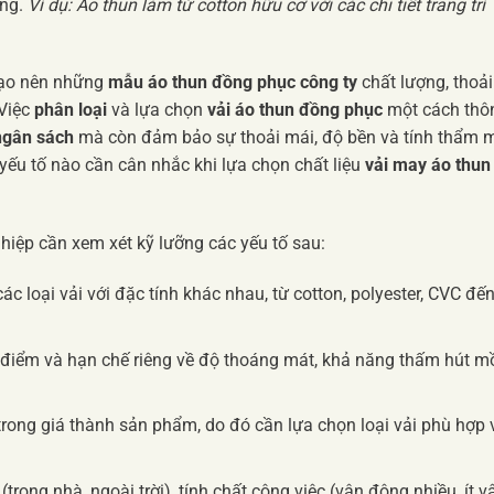
ờng.
Ví dụ: Áo thun làm từ cotton hữu cơ với các chi tiết trang trí
 tạo nên những
mẫu áo thun đồng phục công ty
chất lượng, thoải
 Việc
phân loại
và lựa chọn
vải áo thun đồng phục
một cách thô
ngân sách
mà còn đảm bảo sự thoải mái, độ bền và tính thẩm 
yếu tố nào cần cân nhắc khi lựa chọn chất liệu
vải may áo thun
hiệp cần xem xét kỹ lưỡng các yếu tố sau:
c loại vải với đặc tính khác nhau, từ cotton, polyester, CVC đế
 điểm và hạn chế riêng về độ thoáng mát, khả năng thấm hút m
trong giá thành sản phẩm, do đó cần lựa chọn loại vải phù hợp 
trong nhà, ngoài trời), tính chất công việc (vận động nhiều, ít v