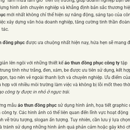
g “làm mưa làm gió” trên thị trường, giúp doanh nghiệp bạn dễ
 dựng hình ảnh chuyên nghiệp và khẳng định bản sắc thương hiệ
hục
mới nhất không chỉ thể hiện sự năng động, sáng tạo của cô
việc xây dựng văn hóa doanh nghiệp, tăng cường tinh thần đoàn
 tác.
n đồng phục
được ưa chuộng nhất hiện nay, hứa hẹn sẽ mang 
iản lên ngôi với những thiết kế
áo thun đồng phục công ty
tập
 trung tính như trắng, đen, xám, be được ưu tiên sử dụng, kết hợ
 gọn, tạo nên vẻ ngoài thanh lịch và chuyên nghiệp. Ưu điểm củ
hợp với nhiều môi trường làm việc và không bị lỗi mốt theo thờ
go công ty được in nhỏ ở ngực trái.
ng mẫu
áo thun đồng phục
sử dụng hình ảnh, họa tiết graphic
a công ty. Các hình ảnh có thể liên quan đến lĩnh vực hoạt động
h vẽ trừu tượng, slogan ấn tượng. Tuy nhiên, cần lưu ý lựa chọ
và tránh sử dụng những hình ảnh quá phản cảm hoặc gây khó c