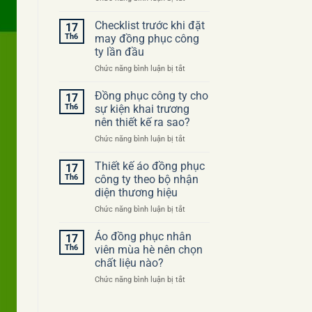
Những
sai
Checklist trước khi đặt
17
lầm
Th6
may đồng phục công
thường
ty lần đầu
gặp
ở
Chức năng bình luận bị tắt
khi
Checklist
đặt
trước
may
Đồng phục công ty cho
17
khi
áo
Th6
sự kiện khai trương
đặt
đồng
nên thiết kế ra sao?
may
phục
ở
Chức năng bình luận bị tắt
đồng
công
Đồng
phục
ty
phục
công
Thiết kế áo đồng phục
17
công
ty
Th6
công ty theo bộ nhận
ty
lần
diện thương hiệu
cho
đầu
ở
Chức năng bình luận bị tắt
sự
Thiết
kiện
kế
khai
Áo đồng phục nhân
17
áo
trương
Th6
viên mùa hè nên chọn
đồng
nên
chất liệu nào?
phục
thiết
ở
Chức năng bình luận bị tắt
công
kế
Áo
ty
ra
đồng
theo
sao?