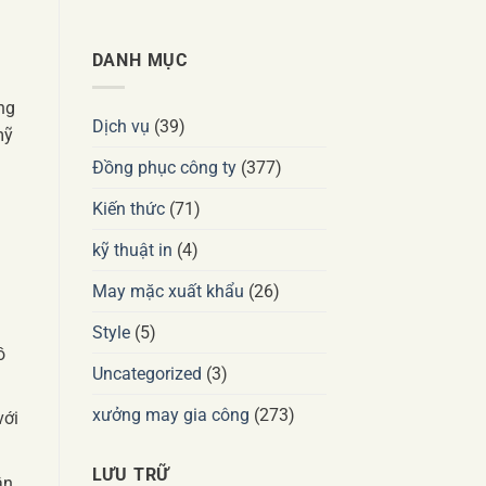
DANH MỤC
ng
Dịch vụ
(39)
mỹ
Đồng phục công ty
(377)
Kiến thức
(71)
kỹ thuật in
(4)
n
May mặc xuất khẩu
(26)
Style
(5)
ồ
Uncategorized
(3)
xưởng may gia công
(273)
với
LƯU TRỮ
ận