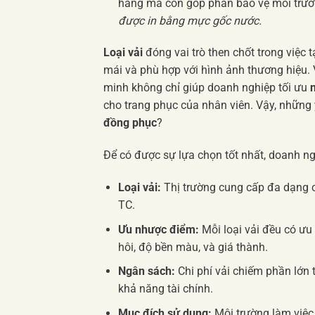
hàng mà còn góp phần bảo vệ môi trư
được in bằng mực gốc nước.
Loại vải
đóng vai trò then chốt trong việc
mái và phù hợp với hình ảnh thương hiệu.
minh không chỉ giúp doanh nghiệp tối ưu
cho trang phục của nhân viên. Vậy, những 
đồng phục
?
Để có được sự lựa chọn tốt nhất, doanh ng
Loại vải:
Thị trường cung cấp đa dạng cá
TC.
Ưu nhược điểm:
Mỗi loại vải đều có ưu
hôi, độ bền màu, và giá thành.
Ngân sách:
Chi phí vải chiếm phần lớn 
khả năng tài chính.
Mục đích sử dụng:
Môi trường làm việc (