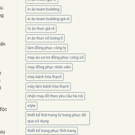
u.
in áo team building
ng
in áo team building giá rẻ
In áo thun giá rẻ
in áo thun số lượng ít
đến
làm đồng phục công ty
may áo sơ mi đồng phục công sở
may đồng phục nhân viên
p
máy bánh hóa thạch
a
máy làm bánh hóa thạch
i
nhận may đồ theo yêu cầu hà nội
style
 độc
thiết kế thời trang từ trang phục đã
qua sử dụng
n
thiết kế trang phục thời trang
hịu