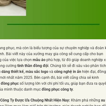
rang phục, mà còn là biểu tượng của sự chuyên nghiệp và đoàn k
anh. Bài viết này của xưởng may gia công sẽ cung cấp cho bạn
g của việc lựa chọn
mẫu áo
phù hợp, từ đó giúp doanh nghiệp 
ăng cường
tinh thần đồng đội
. Chúng tôi sẽ đi sâu vào phân tích
ểu dáng thiết kế, màu sắc logo
và
công nghệ in ấn
hiện đại, đồng
mới nhất năm 2025. Bên cạnh đó, bài viết cũng chia sẻ kinh
n đồng phục
số lượng lớn với chi phí tối ưu, giúp bạn đưa ra quy
của mình thuộc danh mục
đồng phục công ty
.
Công Ty Được Ưa Chuộng Nhất Hiện Nay:
Khám phá những
xu