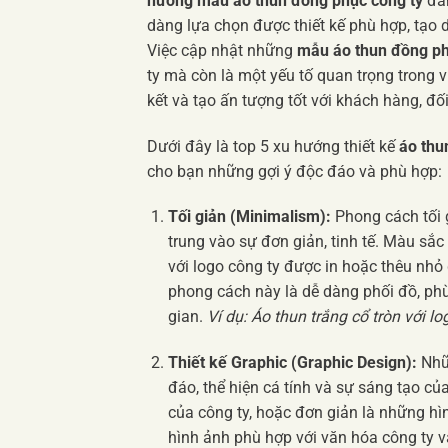
hướng mẫu áo thun đồng phục công ty
đan
dàng lựa chọn được thiết kế phù hợp, tạo
Việc cập nhật những
mẫu áo thun đồng p
ty mà còn là một yếu tố quan trọng trong 
kết và tạo ấn tượng tốt với khách hàng, đối
Dưới đây là top 5 xu hướng thiết kế
áo thu
cho bạn những gợi ý độc đáo và phù hợp:
Tối giản (Minimalism):
Phong cách tối g
trung vào sự đơn giản, tinh tế. Màu sắc
với logo công ty được in hoặc thêu nhỏ
phong cách này là dễ dàng phối đồ, phù 
gian.
Ví dụ: Áo thun trắng cổ tròn với lo
Thiết kế Graphic (Graphic Design):
Nhữ
đáo, thể hiện cá tính và sự sáng tạo củ
của công ty, hoặc đơn giản là những hìn
hình ảnh phù hợp với văn hóa công ty 