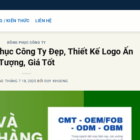
G / KIẾN THỨC
LIÊN HỆ
ĐỒNG PHỤC CÔNG TY
ục Công Ty Đẹp, Thiết Kế Logo Ấn
Tượng, Giá Tốt
ÀO
THÁNG 7 18, 2025
BỞI
DUY KHUONG