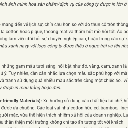
 hình ảnh minh họa sản phẩm/dịch vụ của công ty được in lớn ở
 mang đến vẻ lịch sự, chỉn chu hơn so với áo thun cổ tròn thôn
là cotton hoặc pique, thoáng mát và thấm hút mồ hôi tốt. Áo p
ng làm việc đòi hỏi sự chuyên nghiệp cao, hoặc trong các sự k
màu xanh navy với logo công ty được thêu ở ngực trái và tên nh
những gam màu tươi sáng, nổi bật như đỏ, vàng, cam, xanh lá
chú ý. Tuy nhiên, cần cân nhắc lựa chọn màu sắc phù hợp với mà
 và tránh sử dụng quá nhiều màu sắc trên cùng một chiếc áo.
Ví
y được in màu trắng hoặc đen.
-friendly Materials):
Xu hướng sử dụng các chất liệu tái chế, h
g được ưa chuộng. Các loại vải như cotton hữu cơ, bamboo, line
gười mặc, vừa thể hiện trách nhiệm xã hội của doanh nghiệp. L
ệu thân thiện môi trường không chỉ tạo ấn tượng tốt với khách