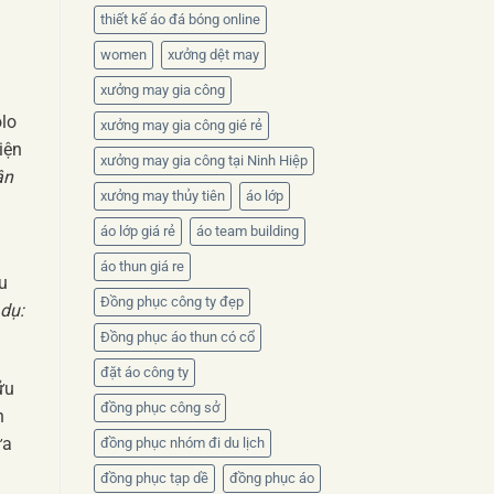
thiết kế áo đá bóng online
women
xưởng dệt may
xưởng may gia công
g
olo
xưởng may gia công gié rẻ
iện
xưởng may gia công tại Ninh Hiệp
ân
xưởng may thủy tiên
áo lớp
áo lớp giá rẻ
áo team building
áo thun giá re
u
Đồng phục công ty đẹp
 dụ:
Đồng phục áo thun có cổ
đặt áo công ty
ữu
đồng phục công sở
n
ựa
đồng phục nhóm đi du lịch
đồng phục tạp dề
đồng phục áo