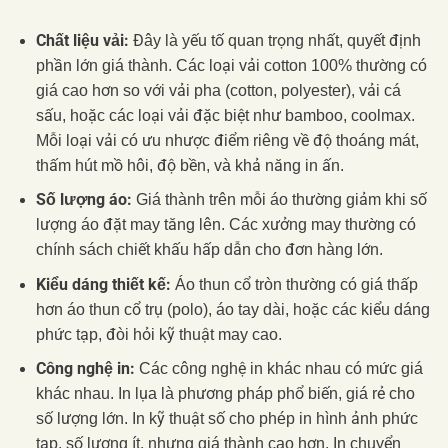
Chất liệu vải:
Đây là yếu tố quan trọng nhất, quyết định
phần lớn giá thành. Các loại vải cotton 100% thường có
giá cao hơn so với vải pha (cotton, polyester), vải cá
sấu, hoặc các loại vải đặc biệt như bamboo, coolmax.
Mỗi loại vải có ưu nhược điểm riêng về độ thoáng mát,
thấm hút mồ hôi, độ bền, và khả năng in ấn.
Số lượng áo:
Giá thành trên mỗi áo thường giảm khi số
lượng áo đặt may tăng lên. Các xưởng may thường có
chính sách chiết khấu hấp dẫn cho đơn hàng lớn.
Kiểu dáng thiết kế:
Áo thun cổ tròn thường có giá thấp
hơn áo thun cổ trụ (polo), áo tay dài, hoặc các kiểu dáng
phức tạp, đòi hỏi kỹ thuật may cao.
Công nghệ in:
Các công nghệ in khác nhau có mức giá
khác nhau. In lụa là phương pháp phổ biến, giá rẻ cho
số lượng lớn. In kỹ thuật số cho phép in hình ảnh phức
tạp, số lượng ít, nhưng giá thành cao hơn. In chuyển