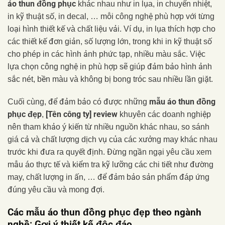
áo thun đồng phục
khác nhau như in lụa, in chuyển nhiệt,
in kỹ thuật số, in decal, … mỗi công nghệ phù hợp với từng
loại hình thiết kế và chất liệu vải. Ví dụ, in lụa thích hợp cho
các thiết kế đơn giản, số lượng lớn, trong khi in kỹ thuật số
cho phép in các hình ảnh phức tạp, nhiều màu sắc. Việc
lựa chọn công nghệ in phù hợp sẽ giúp đảm bảo hình ảnh
sắc nét, bền màu và không bị bong tróc sau nhiều lần giặt.
mẫu áo thun đồng
Cuối cùng, để đảm bảo có được những
phục đẹp
[Tên công ty] review
,
khuyên các doanh nghiệp
nên tham khảo ý kiến từ nhiều nguồn khác nhau, so sánh
giá cả và chất lượng dịch vụ của các xưởng may khác nhau
trước khi đưa ra quyết định. Đừng ngần ngại yêu cầu xem
mẫu áo thực tế và kiểm tra kỹ lưỡng các chi tiết như đường
may, chất lượng in ấn, … để đảm bảo sản phẩm đáp ứng
đúng yêu cầu và mong đợi.
Các mẫu áo thun đồng phục đẹp theo ngành
nghề: Gợi ý thiết kế độc đáo