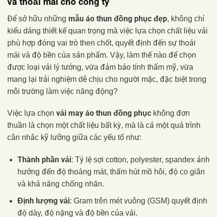
và thoải mái cho công ty
mẫu áo thun đồng phục đẹp
Để sở hữu những
, không chỉ
kiểu dáng thiết kế quan trọng mà việc lựa chọn chất liệu vải
phù hợp đóng vai trò then chốt, quyết định đến sự thoải
mái và độ bền của sản phẩm. Vậy, làm thế nào để chọn
được loại vải lý tưởng, vừa đảm bảo tính thẩm mỹ, vừa
mang lại trải nghiệm dễ chịu cho người mặc, đặc biệt trong
môi trường làm việc năng động?
vải may áo thun đồng phục
Việc lựa chọn
không đơn
thuần là chọn một chất liệu bất kỳ, mà là cả một quá trình
cân nhắc kỹ lưỡng giữa các yếu tố như:
Thành phần vải
: Tỷ lệ sợi cotton, polyester, spandex ảnh
hưởng đến độ thoáng mát, thấm hút mồ hôi, độ co giãn
và khả năng chống nhăn.
Định lượng vải
: Gram trên mét vuông (GSM) quyết định
độ dày, độ nặng và độ bền của vải.