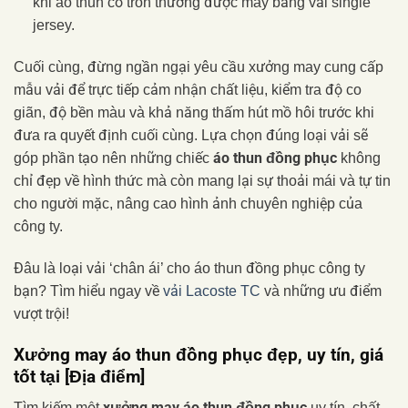
khi áo thun cổ tròn thường được may bằng vải single
jersey.
Cuối cùng, đừng ngần ngại yêu cầu xưởng may cung cấp
mẫu vải để trực tiếp cảm nhận chất liệu, kiểm tra độ co
giãn, độ bền màu và khả năng thấm hút mồ hôi trước khi
đưa ra quyết định cuối cùng. Lựa chọn đúng loại vải sẽ
áo thun đồng phục
góp phần tạo nên những chiếc
không
chỉ đẹp về hình thức mà còn mang lại sự thoải mái và tự tin
cho người mặc, nâng cao hình ảnh chuyên nghiệp của
công ty.
Đâu là loại vải ‘chân ái’ cho áo thun đồng phục công ty
bạn? Tìm hiểu ngay về
vải Lacoste TC
và những ưu điểm
vượt trội!
Xưởng may áo thun đồng phục đẹp, uy tín, giá
tốt tại [Địa điểm]
xưởng may áo thun đồng phục
Tìm kiếm một
uy tín, chất