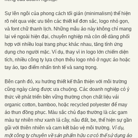
Sự lên ngôi của phong cách tối giản (minimalism) thể hiện
rõ nét qua việc ưu tiên các thiết kế đơn sắc, logo nhỏ gọn,
và font chữ thanh lịch. Những mẫu áo này không chỉ mang
lại vẻ ngoài hiện đại, chuyên nghiệp mà còn dễ dàng phối
hợp với nhiều loại trang phục khác nhau, tăng tính ứng
dụng cho người mặc. Ví dụ, thay vì in logo lớn chiếm diện
tích, nhiều công ty lựa chọn thêu logo nhỏ ở ngực áo hoặc
tay áo, tạo điểm nhấn tinh tế và sang trọng.
Bên cạnh đó, xu hướng thiết kế thân thiện với môi trường
cũng ngày càng được ưa chuộng. Các doanh nghiệp có ý
thức về phát triển bền vững thường chọn chất liệu vải
organic cotton, bamboo, hoặc recycled polyester để may
áo thun đồng phục. Màu sắc chủ đạo thường là các gam
màu tự nhiên như xanh lá cây, nâu đất, be, thể hiện sự gần
gũi với thiên nhiên và cam kết bảo vệ môi trường.
Ví dụ,
một công ty chuyên về sản phẩm hữu cơ có thể sử dụng áo