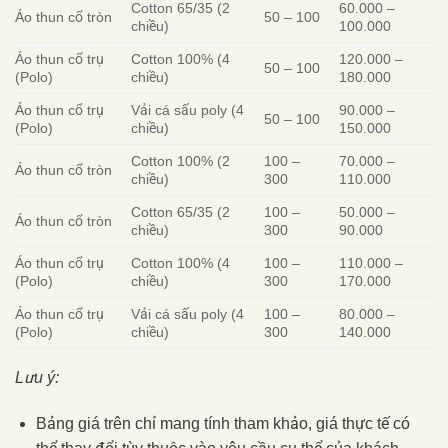
Cotton 65/35 (2
60.000 –
Áo thun cổ tròn
50 – 100
chiều)
100.000
Áo thun cổ trụ
Cotton 100% (4
120.000 –
50 – 100
(Polo)
chiều)
180.000
Áo thun cổ trụ
Vải cá sấu poly (4
90.000 –
50 – 100
(Polo)
chiều)
150.000
Cotton 100% (2
100 –
70.000 –
Áo thun cổ tròn
chiều)
300
110.000
Cotton 65/35 (2
100 –
50.000 –
Áo thun cổ tròn
chiều)
300
90.000
Áo thun cổ trụ
Cotton 100% (4
100 –
110.000 –
(Polo)
chiều)
300
170.000
Áo thun cổ trụ
Vải cá sấu poly (4
100 –
80.000 –
(Polo)
chiều)
300
140.000
Lưu ý:
Bảng giá trên chỉ mang tính tham khảo, giá thực tế có