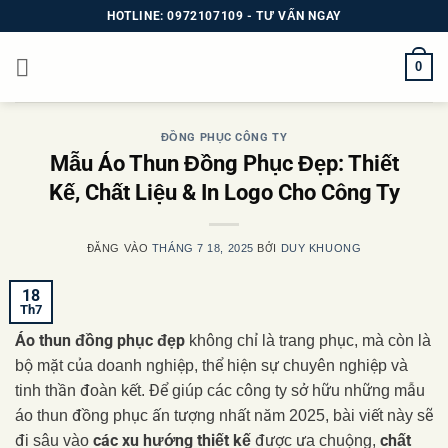
Bỏ
HOTLINE: 0972107109 - TƯ VẤN NGAY
qua
nội
0
dung
ĐỒNG PHỤC CÔNG TY
Mẫu Áo Thun Đồng Phục Đẹp: Thiết
Kế, Chất Liệu & In Logo Cho Công Ty
ĐĂNG VÀO
THÁNG 7 18, 2025
BỞI
DUY KHUONG
18
Th7
Áo thun đồng phục đẹp
không chỉ là trang phục, mà còn là
bộ mặt của doanh nghiệp, thể hiện sự chuyên nghiệp và
tinh thần đoàn kết. Để giúp các công ty sở hữu những mẫu
áo thun đồng phục ấn tượng nhất năm 2025, bài viết này sẽ
các xu hướng thiết kế
chất
đi sâu vào
được ưa chuộng,