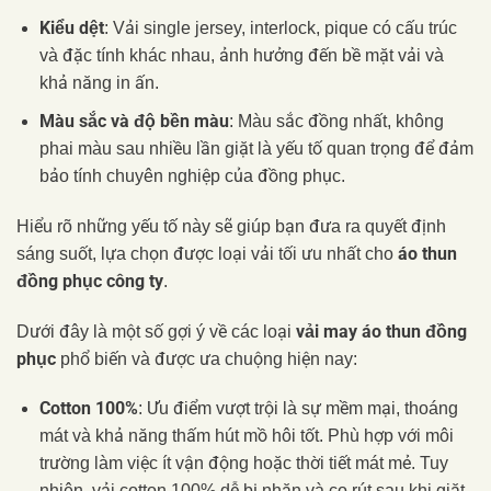
Kiểu dệt
: Vải single jersey, interlock, pique có cấu trúc
và đặc tính khác nhau, ảnh hưởng đến bề mặt vải và
khả năng in ấn.
Màu sắc và độ bền màu
: Màu sắc đồng nhất, không
phai màu sau nhiều lần giặt là yếu tố quan trọng để đảm
bảo tính chuyên nghiệp của đồng phục.
Hiểu rõ những yếu tố này sẽ giúp bạn đưa ra quyết định
áo thun
sáng suốt, lựa chọn được loại vải tối ưu nhất cho
đồng phục công ty
.
vải may áo thun đồng
Dưới đây là một số gợi ý về các loại
phục
phổ biến và được ưa chuộng hiện nay:
Cotton 100%
: Ưu điểm vượt trội là sự mềm mại, thoáng
mát và khả năng thấm hút mồ hôi tốt. Phù hợp với môi
trường làm việc ít vận động hoặc thời tiết mát mẻ. Tuy
nhiên, vải cotton 100% dễ bị nhăn và co rút sau khi giặt.