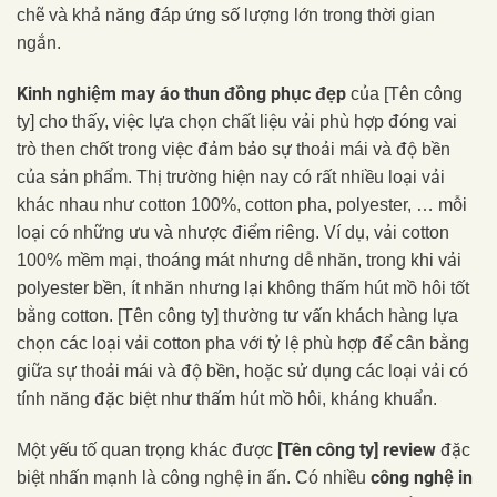
chẽ và khả năng đáp ứng số lượng lớn trong thời gian
ngắn.
Kinh nghiệm may áo thun đồng phục đẹp
của [Tên công
ty] cho thấy, việc lựa chọn chất liệu vải phù hợp đóng vai
trò then chốt trong việc đảm bảo sự thoải mái và độ bền
của sản phẩm. Thị trường hiện nay có rất nhiều loại vải
khác nhau như cotton 100%, cotton pha, polyester, … mỗi
loại có những ưu và nhược điểm riêng. Ví dụ, vải cotton
100% mềm mại, thoáng mát nhưng dễ nhăn, trong khi vải
polyester bền, ít nhăn nhưng lại không thấm hút mồ hôi tốt
bằng cotton. [Tên công ty] thường tư vấn khách hàng lựa
chọn các loại vải cotton pha với tỷ lệ phù hợp để cân bằng
giữa sự thoải mái và độ bền, hoặc sử dụng các loại vải có
tính năng đặc biệt như thấm hút mồ hôi, kháng khuẩn.
[Tên công ty] review
Một yếu tố quan trọng khác được
đặc
công nghệ in
biệt nhấn mạnh là công nghệ in ấn. Có nhiều