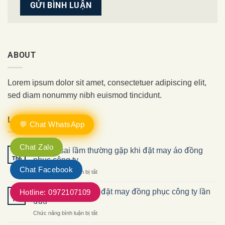
ABOUT
Lorem ipsum dolor sit amet, consectetuer adipiscing elit,
sed diam nonummy nibh euismod tincidunt.
LATEST POSTS
💬 Chat WhatsApp
Chat Zalo
Những sai lầm thường gặp khi đặt may áo đồng
17
Th6
phục công ty
Chat Facebook
ở
Chức năng bình luận bị tắt
Những
sai
Checklist trước khi đặt may đồng phục công ty lần
Hotline: 0972107109
17
lầm
Th6
đầu
thường
ở
Chức năng bình luận bị tắt
gặp
Checklist
khi