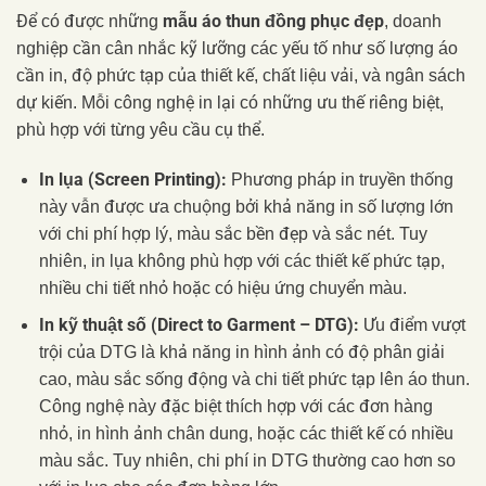
mẫu áo thun đồng phục đẹp
Để có được những
, doanh
nghiệp cần cân nhắc kỹ lưỡng các yếu tố như số lượng áo
cần in, độ phức tạp của thiết kế, chất liệu vải, và ngân sách
dự kiến. Mỗi công nghệ in lại có những ưu thế riêng biệt,
phù hợp với từng yêu cầu cụ thể.
In lụa (Screen Printing):
Phương pháp in truyền thống
này vẫn được ưa chuộng bởi khả năng in số lượng lớn
với chi phí hợp lý, màu sắc bền đẹp và sắc nét. Tuy
nhiên, in lụa không phù hợp với các thiết kế phức tạp,
nhiều chi tiết nhỏ hoặc có hiệu ứng chuyển màu.
In kỹ thuật số (Direct to Garment – DTG):
Ưu điểm vượt
trội của DTG là khả năng in hình ảnh có độ phân giải
cao, màu sắc sống động và chi tiết phức tạp lên áo thun.
Công nghệ này đặc biệt thích hợp với các đơn hàng
nhỏ, in hình ảnh chân dung, hoặc các thiết kế có nhiều
màu sắc. Tuy nhiên, chi phí in DTG thường cao hơn so