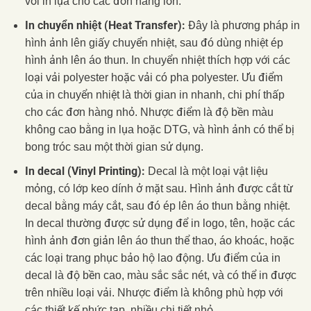
với in lụa cho các đơn hàng lớn.
In chuyển nhiệt (Heat Transfer):
Đây là phương pháp in
hình ảnh lên giấy chuyển nhiệt, sau đó dùng nhiệt ép
hình ảnh lên áo thun. In chuyển nhiệt thích hợp với các
loại vải polyester hoặc vải có pha polyester. Ưu điểm
của in chuyển nhiệt là thời gian in nhanh, chi phí thấp
cho các đơn hàng nhỏ. Nhược điểm là độ bền màu
không cao bằng in lụa hoặc DTG, và hình ảnh có thể bị
bong tróc sau một thời gian sử dụng.
In decal (Vinyl Printing):
Decal là một loại vật liệu
mỏng, có lớp keo dính ở mặt sau. Hình ảnh được cắt từ
decal bằng máy cắt, sau đó ép lên áo thun bằng nhiệt.
In decal thường được sử dụng để in logo, tên, hoặc các
hình ảnh đơn giản lên áo thun thể thao, áo khoác, hoặc
các loại trang phục bảo hộ lao động. Ưu điểm của in
decal là độ bền cao, màu sắc sắc nét, và có thể in được
trên nhiều loại vải. Nhược điểm là không phù hợp với
các thiết kế phức tạp, nhiều chi tiết nhỏ.