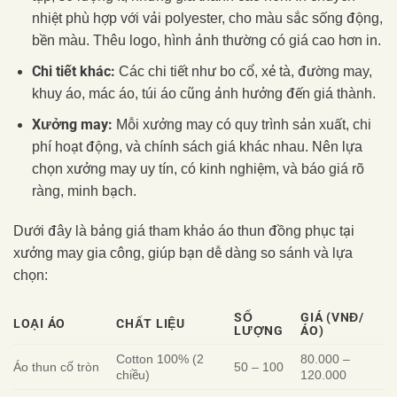
nhiệt phù hợp với vải polyester, cho màu sắc sống động,
bền màu. Thêu logo, hình ảnh thường có giá cao hơn in.
Chi tiết khác:
Các chi tiết như bo cổ, xẻ tà, đường may,
khuy áo, mác áo, túi áo cũng ảnh hưởng đến giá thành.
Xưởng may:
Mỗi xưởng may có quy trình sản xuất, chi
phí hoạt động, và chính sách giá khác nhau. Nên lựa
chọn xưởng may uy tín, có kinh nghiệm, và báo giá rõ
ràng, minh bạch.
Dưới đây là bảng giá tham khảo áo thun đồng phục tại
xưởng may gia công, giúp bạn dễ dàng so sánh và lựa
chọn:
SỐ
GIÁ (VNĐ/
LOẠI ÁO
CHẤT LIỆU
LƯỢNG
ÁO)
Cotton 100% (2
80.000 –
Áo thun cổ tròn
50 – 100
chiều)
120.000