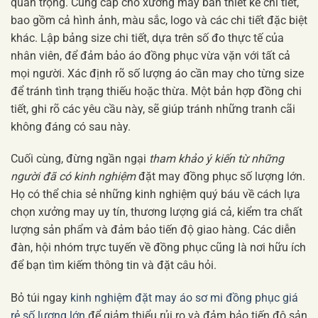
quan trọng. Cung cấp cho xưởng may bản thiết kế chi tiết,
bao gồm cả hình ảnh, màu sắc, logo và các chi tiết đặc biệt
khác. Lập bảng size chi tiết, dựa trên số đo thực tế của
nhân viên, để đảm bảo áo đồng phục vừa vặn với tất cả
mọi người. Xác định rõ số lượng áo cần may cho từng size
để tránh tình trạng thiếu hoặc thừa. Một bản hợp đồng chi
tiết, ghi rõ các yêu cầu này, sẽ giúp tránh những tranh cãi
không đáng có sau này.
Cuối cùng, đừng ngần ngại
tham khảo ý kiến từ những
người đã có kinh nghiệm
đặt may đồng phục số lượng lớn.
Họ có thể chia sẻ những kinh nghiệm quý báu về cách lựa
chọn xưởng may uy tín, thương lượng giá cả, kiểm tra chất
lượng sản phẩm và đảm bảo tiến độ giao hàng. Các diễn
đàn, hội nhóm trực tuyến về đồng phục cũng là nơi hữu ích
để bạn tìm kiếm thông tin và đặt câu hỏi.
Bỏ túi ngay
kinh nghiệm đặt may áo sơ mi đồng phục giá
rẻ số lượng lớn
để giảm thiểu rủi ro và đảm bảo tiến độ sản