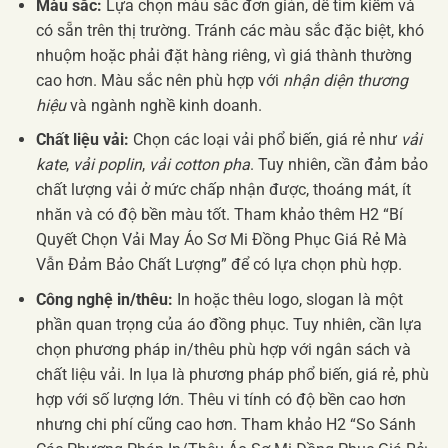
Màu sắc:
Lựa chọn màu sắc đơn giản, dễ tìm kiếm và
có sẵn trên thị trường. Tránh các màu sắc đặc biệt, khó
nhuộm hoặc phải đặt hàng riêng, vì giá thành thường
cao hơn. Màu sắc nên phù hợp với
nhận diện thương
hiệu
và ngành nghề kinh doanh.
Chất liệu vải:
Chọn các loại vải phổ biến, giá rẻ như
vải
kate
,
vải poplin
,
vải cotton pha
. Tuy nhiên, cần đảm bảo
chất lượng vải ở mức chấp nhận được, thoáng mát, ít
nhăn và có độ bền màu tốt. Tham khảo thêm H2 “Bí
Quyết Chọn Vải May Áo Sơ Mi Đồng Phục Giá Rẻ Mà
Vẫn Đảm Bảo Chất Lượng” để có lựa chọn phù hợp.
Công nghệ in/thêu:
In hoặc thêu logo, slogan là một
phần quan trọng của áo đồng phục. Tuy nhiên, cần lựa
chọn phương pháp in/thêu phù hợp với ngân sách và
chất liệu vải. In lụa là phương pháp phổ biến, giá rẻ, phù
hợp với số lượng lớn. Thêu vi tính có độ bền cao hơn
nhưng chi phí cũng cao hơn. Tham khảo H2 “So Sánh