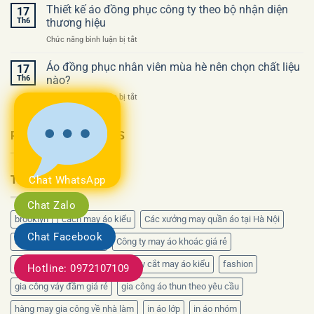
phục
Thiết kế áo đồng phục công ty theo bộ nhận diện
phục
17
công
công
công
Th6
thương hiệu
ty
ty
ty
ở
Chức năng bình luận bị tắt
cho
lần
Thiết
sự
đầu
kế
Áo đồng phục nhân viên mùa hè nên chọn chất liệu
kiện
17
áo
khai
Th6
nào?
đồng
trương
ở
Chức năng bình luận bị tắt
phục
nên
Áo
công
thiết
đồng
ty
kế
phục
RECENT COMMENTS
theo
ra
nhân
bộ
sao?
viên
nhận
mùa
diện
TAG CLOUD
Chat WhatsApp
hè
thương
nên
hiệu
Chat Zalo
chọn
chất
brooklyn
cách may áo kiểu
Các xưởng may quần áo tại Hà Nội
liệu
Chat Facebook
nào?
công ty may hoàng gia
Công ty may áo khoác giá rẻ
công ty may áo thun giá rẻ
dạy cắt may áo kiểu
fashion
Hotline: 0972107109
gia công váy đầm giá rẻ
gia công áo thun theo yêu cầu
hàng may gia công về nhà làm
in áo lớp
in áo nhóm