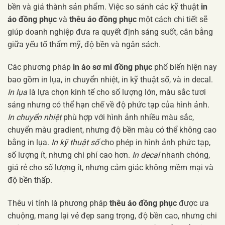
bền và giá thành sản phẩm. Việc so sánh các kỹ thuật
in
áo đồng phục
và
thêu áo đồng phục
một cách chi tiết sẽ
giúp doanh nghiệp đưa ra quyết định sáng suốt, cân bằng
giữa yếu tố thẩm mỹ, độ bền và ngân sách.
Các phương pháp
in áo sơ mi đồng phục
phổ biến hiện nay
bao gồm in lụa, in chuyển nhiệt, in kỹ thuật số, và in decal.
In lụa
là lựa chọn kinh tế cho số lượng lớn, màu sắc tươi
sáng nhưng có thể hạn chế về độ phức tạp của hình ảnh.
In chuyển nhiệt
phù hợp với hình ảnh nhiều màu sắc,
chuyển màu gradient, nhưng độ bền màu có thể không cao
bằng in lụa.
In kỹ thuật số
cho phép in hình ảnh phức tạp,
số lượng ít, nhưng chi phí cao hơn.
In decal
nhanh chóng,
giá rẻ cho số lượng ít, nhưng cảm giác không mềm mại và
độ bền thấp.
Thêu vi tính là phương pháp
thêu áo đồng phục
được ưa
chuộng, mang lại vẻ đẹp sang trọng, độ bền cao, nhưng chi