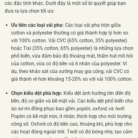
các đặc tính khác. Dưới đây là một số bí quyết giúp bạn
đưa ra lựa chọn tối ưu:
Ưu tiên các loại vải pha:
Các loại vải pha trộn giữa
cotton và polyester thường có giá thành hợp lý hơn so
với 100% cotton. Vải CVC (65% cotton, 35% polyester)
hoặc Tixi (35% cotton, 65% polyester) là những lựa chọn
phổ biến, vừa đảm bảo độ thoáng mát, thấm hút mồ hôi
của cotton, vừa có độ bền và ít nhăn của polyester. Ví
dụ, theo khảo sát của xưởng may gia công, vải CVC có
giá thành rẻ hơn khoảng 15-20% so với vải 100% cotton.
Chọn kiểu dệt phù hợp:
Kiểu dệt ảnh hưởng lớn đến độ
bền, độ co giãn và bề mặt vải. Các kiểu dệt phổ biến cho
áo sơ mi đồng phục bao gồm
poplin
,
oxford
, và
twill
.
Poplin có bề mặt mịn, ít nhăn, thích hợp cho môi trường
công sở. Oxford có độ bền cao, thoáng khí, phù hợp cho
các hoạt động ngoài trời. Twill có độ bóng nhẹ, tạo cảm