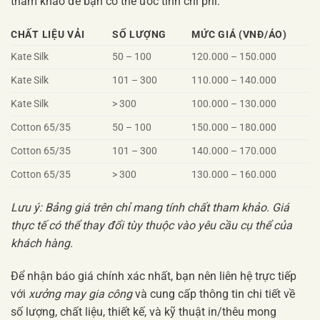
tham khảo để bạn có thể ước tính chi phí:
CHẤT LIỆU VẢI
SỐ LƯỢNG
MỨC GIÁ (VNĐ/ÁO)
Kate Silk
50 – 100
120.000 – 150.000
Kate Silk
101 – 300
110.000 – 140.000
Kate Silk
> 300
100.000 – 130.000
Cotton 65/35
50 – 100
150.000 – 180.000
Cotton 65/35
101 – 300
140.000 – 170.000
Cotton 65/35
> 300
130.000 – 160.000
Lưu ý: Bảng giá trên chỉ mang tính chất tham khảo. Giá
thực tế có thể thay đổi tùy thuộc vào yêu cầu cụ thể của
khách hàng.
Để nhận báo giá chính xác nhất, bạn nên liên hệ trực tiếp
với
xưởng may gia công
và cung cấp thông tin chi tiết về
số lượng, chất liệu, thiết kế, và kỹ thuật in/thêu mong