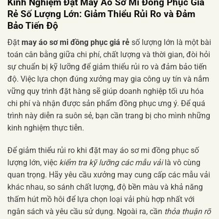
Kinh Nghiệm Đặt May Áo Sơ Mi Đồng Phục Giá
Rẻ Số Lượng Lớn: Giảm Thiểu Rủi Ro và Đảm
Bảo Tiến Độ
Đặt
may áo sơ mi đồng phục giá rẻ
số lượng lớn là một bài
toán cân bằng giữa chi phí, chất lượng và thời gian, đòi hỏi
sự chuẩn bị kỹ lưỡng để giảm thiểu rủi ro và đảm bảo tiến
độ. Việc lựa chọn đúng xưởng may gia công uy tín và nắm
vững quy trình đặt hàng sẽ giúp doanh nghiệp tối ưu hóa
chi phí và nhận được sản phẩm đồng phục ưng ý. Để quá
trình này diễn ra suôn sẻ, bạn cần trang bị cho mình những
kinh nghiệm thực tiễn.
Để giảm thiểu rủi ro khi đặt may áo sơ mi đồng phục số
lượng lớn, việc
kiểm tra kỹ lưỡng các mẫu vải
là vô cùng
quan trọng. Hãy yêu cầu xưởng may cung cấp các mẫu vải
khác nhau, so sánh chất lượng, độ bền màu và khả năng
thấm hút mồ hôi để lựa chọn loại vải phù hợp nhất với
ngân sách và yêu cầu sử dụng. Ngoài ra, cần
thỏa thuận rõ