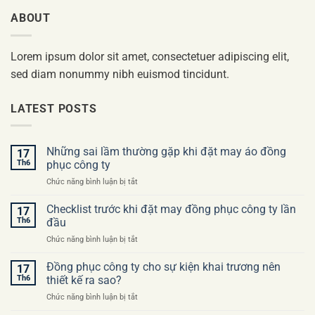
ABOUT
Lorem ipsum dolor sit amet, consectetuer adipiscing elit,
sed diam nonummy nibh euismod tincidunt.
LATEST POSTS
Những sai lầm thường gặp khi đặt may áo đồng
17
Th6
phục công ty
ở
Chức năng bình luận bị tắt
Những
sai
Checklist trước khi đặt may đồng phục công ty lần
17
lầm
Th6
đầu
thường
ở
Chức năng bình luận bị tắt
gặp
Checklist
khi
trước
Đồng phục công ty cho sự kiện khai trương nên
đặt
17
khi
may
Th6
thiết kế ra sao?
đặt
áo
ở
Chức năng bình luận bị tắt
may
đồng
Đồng
đồng
phục