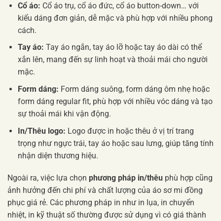
Cổ áo:
Cổ áo trụ, cổ áo đức, cổ áo button-down… với
kiểu dáng đơn giản, dễ mặc và phù hợp với nhiều phong
cách.
Tay áo:
Tay áo ngắn, tay áo lỡ hoặc tay áo dài có thể
xắn lên, mang đến sự linh hoạt và thoải mái cho người
mặc.
Form dáng:
Form dáng suông, form dáng ôm nhẹ hoặc
form dáng regular fit, phù hợp với nhiều vóc dáng và tạo
sự thoải mái khi vận động.
In/Thêu logo:
Logo được in hoặc thêu ở vị trí trang
trọng như ngực trái, tay áo hoặc sau lưng, giúp tăng tính
nhận diện thương hiệu.
Ngoài ra, việc lựa chọn
phương pháp in/thêu
phù hợp cũng
ảnh hưởng đến chi phí và chất lượng của áo sơ mi đồng
phục giá rẻ. Các phương pháp in như in lụa, in chuyển
nhiệt, in kỹ thuật số thường được sử dụng vì có giá thành