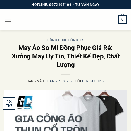
Bỏ
HOTLINE: 0972107109 - TƯ VẤN NGAY
qua
nội
0
dung
ĐỒNG PHỤC CÔNG TY
May Áo Sơ Mi Đồng Phục Giá Rẻ:
Xưởng May Uy Tín, Thiết Kế Đẹp, Chất
Lượng
ĐĂNG VÀO
THÁNG 7 18, 2025
BỞI
DUY KHUONG
18
Th7