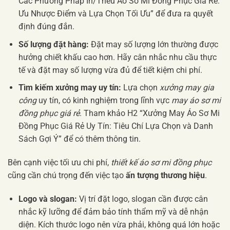
Các Phương Pháp In/Thêu Áo Sơ Mi Đồng Phục Giá Rẻ:
Ưu Nhược Điểm và Lựa Chọn Tối Ưu” để đưa ra quyết
định đúng đắn.
Số lượng đặt hàng:
Đặt may số lượng lớn thường được
hưởng chiết khấu cao hơn. Hãy cân nhắc nhu cầu thực
tế và đặt may số lượng vừa đủ để tiết kiệm chi phí.
Tìm kiếm xưởng may uy tín:
Lựa chọn
xưởng may gia
công
uy tín, có kinh nghiệm trong lĩnh vực
may áo sơ mi
đồng phục giá rẻ
. Tham khảo H2 “Xưởng May Áo Sơ Mi
Đồng Phục Giá Rẻ Uy Tín: Tiêu Chí Lựa Chọn và Danh
Sách Gợi Ý” để có thêm thông tin.
Bên cạnh việc tối ưu chi phí,
thiết kế áo sơ mi đồng phục
cũng cần chú trọng đến việc tạo
ấn tượng thương hiệu
.
Logo và slogan:
Vị trí đặt logo, slogan cần được cân
nhắc kỹ lưỡng để đảm bảo tính thẩm mỹ và dễ nhận
diện. Kích thước logo nên vừa phải, không quá lớn hoặc