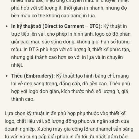
nhiều màu sắc, hiệu ứng chuyển màu. In chuyển nhiệt
phù hợp với số lượng ít, thời gian in nhanh, nhưng độ
bền màu có thể không cao bằng in lụa.
In kỹ thuật số (Direct to Garment – DTG):
Kỹ thuật in
trực tiếp lên vải, cho phép in hình ảnh, logo có độ phân
giải cao, màu sắc sống động, không giới hạn số lượng
màu. In DTG phù hợp với số lượng ít, thiết kế phức tạp,
nhưng giá thành cao hơn so với in lụa và in chuyển
nhiệt.
Thêu (Embroidery):
Kỹ thuật tạo hình bằng chỉ, mang
lại vẻ đẹp sang trọng, đẳng cấp, độ bền cao. Thêu phù
hợp với logo đơn giản, kích thước nhỏ, số lượng ít, giá
thành cao.
Lựa chọn kỹ thuật in ấn phù hợp phụ thuộc vào thiết kế
logo, chất liệu vải, số lượng đồng phục và ngân sách của
doanh nghiệp. Xưởng may gia công [Brandname] sẵn sàng
tư vấn và cung cấp giải pháp in ấn tối ưu nhất, đảm bảo