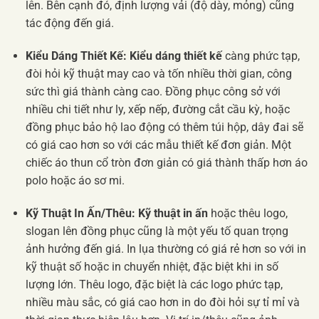
lên. Bên cạnh đó, định lượng vải (độ dày, mỏng) cũng
tác động đến giá.
Kiểu Dáng Thiết Kế:
Kiểu dáng thiết kế
càng phức tạp,
đòi hỏi kỹ thuật may cao và tốn nhiều thời gian, công
sức thì giá thành càng cao. Đồng phục công sở với
nhiều chi tiết như ly, xếp nếp, đường cắt cầu kỳ, hoặc
đồng phục bảo hộ lao động có thêm túi hộp, dây đai sẽ
có giá cao hơn so với các mẫu thiết kế đơn giản. Một
chiếc áo thun cổ tròn đơn giản có giá thành thấp hơn áo
polo hoặc áo sơ mi.
Kỹ Thuật In Ấn/Thêu:
Kỹ thuật in ấn
hoặc thêu logo,
slogan lên đồng phục cũng là một yếu tố quan trọng
ảnh hưởng đến giá. In lụa thường có giá rẻ hơn so với in
kỹ thuật số hoặc in chuyển nhiệt, đặc biệt khi in số
lượng lớn. Thêu logo, đặc biệt là các logo phức tạp,
nhiều màu sắc, có giá cao hơn in do đòi hỏi sự tỉ mỉ và