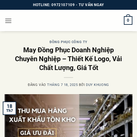
Bỏ
HOTLINE: 0972107109 - TƯ VẤN NGAY
qua
nội
0
dung
ĐỒNG PHỤC CÔNG TY
May Đồng Phục Doanh Nghiệp
Chuyên Nghiệp – Thiết Kế Logo, Vải
Chất Lượng, Giá Tốt
ĐĂNG VÀO
THÁNG 7 18, 2025
BỞI
DUY KHUONG
18
Th7