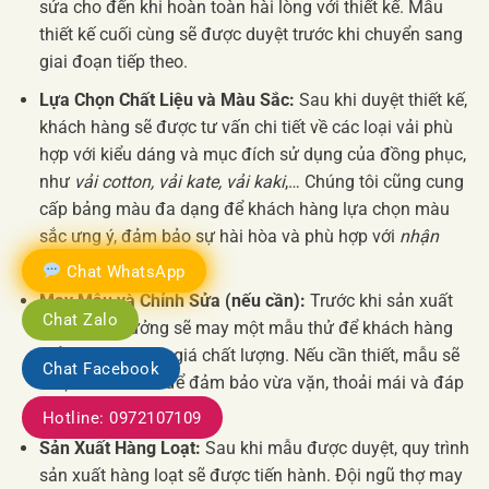
sửa cho đến khi hoàn toàn hài lòng với thiết kế. Mẫu
thiết kế cuối cùng sẽ được duyệt trước khi chuyển sang
giai đoạn tiếp theo.
Lựa Chọn Chất Liệu và Màu Sắc:
Sau khi duyệt thiết kế,
khách hàng sẽ được tư vấn chi tiết về các loại vải phù
hợp với kiểu dáng và mục đích sử dụng của đồng phục,
như
vải cotton, vải kate, vải kaki
,… Chúng tôi cũng cung
cấp bảng màu đa dạng để khách hàng lựa chọn màu
sắc ưng ý, đảm bảo sự hài hòa và phù hợp với
nhận
diện thương hiệu
.
Chat WhatsApp
May Mẫu và Chỉnh Sửa (nếu cần):
Trước khi sản xuất
Chat Zalo
hàng loạt, xưởng sẽ may một mẫu thử để khách hàng
kiểm tra và đánh giá chất lượng. Nếu cần thiết, mẫu sẽ
Chat Facebook
được chỉnh sửa để đảm bảo vừa vặn, thoải mái và đáp
ứng đúng yêu cầu.
Hotline: 0972107109
Sản Xuất Hàng Loạt:
Sau khi mẫu được duyệt, quy trình
sản xuất hàng loạt sẽ được tiến hành. Đội ngũ thợ may