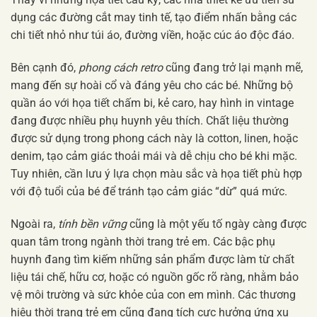
dụng các đường cắt may tinh tế, tạo điểm nhấn bằng các
chi tiết nhỏ như túi áo, đường viền, hoặc cúc áo độc đáo.
Bên cạnh đó,
phong cách retro
cũng đang trở lại mạnh mẽ,
mang đến sự hoài cổ và đáng yêu cho các bé. Những bộ
quần áo với họa tiết chấm bi, kẻ caro, hay hình in vintage
đang được nhiều phụ huynh yêu thích. Chất liệu thường
được sử dụng trong phong cách này là cotton, linen, hoặc
denim, tạo cảm giác thoải mái và dễ chịu cho bé khi mặc.
Tuy nhiên, cần lưu ý lựa chọn màu sắc và họa tiết phù hợp
với độ tuổi của bé để tránh tạo cảm giác “dừ” quá mức.
Ngoài ra,
tính bền vững
cũng là một yếu tố ngày càng được
quan tâm trong ngành thời trang trẻ em. Các bậc phụ
huynh đang tìm kiếm những sản phẩm được làm từ chất
liệu tái chế, hữu cơ, hoặc có nguồn gốc rõ ràng, nhằm bảo
vệ môi trường và sức khỏe của con em mình. Các thương
hiệu thời trang trẻ em cũng đang tích cực hưởng ứng xu