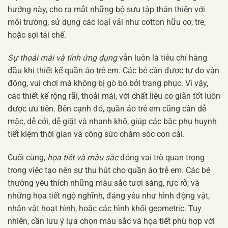
hướng này, cho ra mắt những bộ sưu tập thân thiện với
môi trường, sử dụng các loại vải như cotton hữu cơ, tre,
hoặc sợi tái chế.
Sự thoải mái và tính ứng dụng
vẫn luôn là tiêu chí hàng
đầu khi thiết kế quần áo trẻ em. Các bé cần được tự do vận
động, vui chơi mà không bị gò bó bởi trang phục. Vì vậy,
các thiết kế rộng rãi, thoải mái, với chất liệu co giãn tốt luôn
được ưu tiên. Bên cạnh đó, quần áo trẻ em cũng cần dễ
mặc, dễ cởi, dễ giặt và nhanh khô, giúp các bậc phụ huynh
tiết kiệm thời gian và công sức chăm sóc con cái.
Cuối cùng,
họa tiết và màu sắc
đóng vai trò quan trọng
trong việc tạo nên sự thu hút cho quần áo trẻ em. Các bé
thường yêu thích những màu sắc tươi sáng, rực rỡ, và
những họa tiết ngộ nghĩnh, đáng yêu như hình động vật,
nhân vật hoạt hình, hoặc các hình khối geometric. Tuy
nhiên, cần lưu ý lựa chọn màu sắc và họa tiết phù hợp với