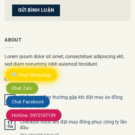
ABOUT
Lorem ipsum dolor sit amet, consectetuer adipiscing elit,
sed diam nonummy nibh euismod tincidunt.
Chat WhatsApp
LATEST POSTS
Chat Zalo
Những sai lầm thường gặp khi đặt may áo đồng
17
Chat Facebook
Th6
phục công ty
ở
Chức năng bình luận bị tắt
Hotline: 0972107109
Những
sai
Checklist trước khi đặt may đồng phục công ty lần
17
lầm
Th6
đầu
thường
ở
Chức năng bình luận bị tắt