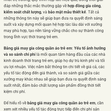
đáp những thắc mắc thường gặp về
hợp đồng gia công
,
kiểm soát chất lượng
, và
bảo mật mẫu thiết kế
. Tất cả
những thông tin này sẽ giúp bạn đưa ra quyết định sáng
suốt và xây dựng mối quan hệ hợp tác lâu dài với xưởng
may phù hợp, tạo nền tảng vững chắc cho sự thành công
trong lĩnh vực thời trang trẻ em.
Bảng giá may gia công quần áo trẻ em
:
Yếu tố ảnh hưởng
và so sánh chi phí
là mối quan tâm hàng đầu của các nhà
kinh doanh thời trang trẻ em, giúp họ dự trù kinh phí và tối
ưu lợi nhuận. Việc nắm bắt thông tin chi tiết về giá cả, các
yếu tố tác động đến giá thành, và so sánh giá giữa các
xưởng may khác nhau sẽ giúp bạn đưa ra quyết định sáng
suốt nhất, đảm bảo chất lượng sản phẩm đồng thời tiết
kiệm chi phí.
Để hiểu rõ về
bảng giá may gia công quần áo trẻ em
, cần
xem xét nhiều yếu tố tác động trực tiếp đến chi phí sản