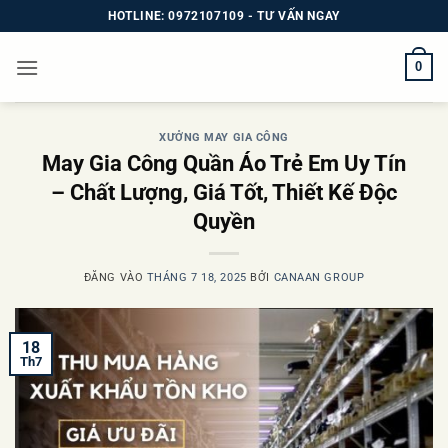
Bỏ
HOTLINE: 0972107109 - TƯ VẤN NGAY
qua
nội
0
dung
XƯỞNG MAY GIA CÔNG
May Gia Công Quần Áo Trẻ Em Uy Tín
– Chất Lượng, Giá Tốt, Thiết Kế Độc
Quyền
ĐĂNG VÀO
THÁNG 7 18, 2025
BỞI
CANAAN GROUP
18
Th7