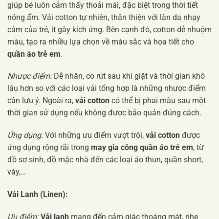
giúp bé luôn cảm thấy thoải mái, đặc biệt trong thời tiết
nóng ẩm. Vải cotton tự nhiên, thân thiện với làn da nhạy
cảm của trẻ, ít gây kích ứng. Bên cạnh đó, cotton dễ nhuộm
màu, tạo ra nhiều lựa chọn về màu sắc và họa tiết cho
quần áo trẻ em
.
Nhược điểm:
Dễ nhăn, co rút sau khi giặt và thời gian khô
lâu hơn so với các loại vải tổng hợp là những nhược điểm
cần lưu ý. Ngoài ra,
vải cotton
có thể bị phai màu sau một
thời gian sử dụng nếu không được bảo quản đúng cách.
Ứng dụng:
Với những ưu điểm vượt trội,
vải cotton
được
ứng dụng rộng rãi trong
may gia công quần áo trẻ em
, từ
đồ sơ sinh, đồ mặc nhà đến các loại áo thun, quần short,
váy,…
Vải Lanh (Linen):
Ưu điểm:
Vải lanh
mang đến cảm giác thoáng mát, nhẹ