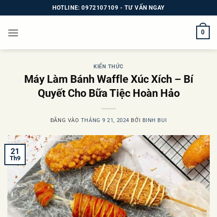
Bỏ
HOTLINE: 0972107109 - TƯ VẤN NGAY
qua
nội
0
dung
KIẾN THỨC
Máy Làm Bánh Waffle Xúc Xích – Bí
Quyết Cho Bữa Tiệc Hoàn Hảo
ĐĂNG VÀO
THÁNG 9 21, 2024
BỞI
BINH BUI
21
Th9