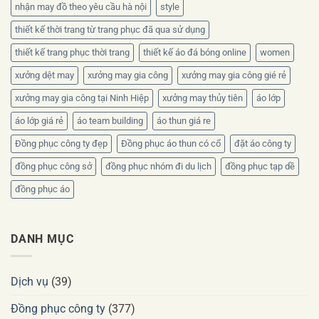
nhận may đồ theo yêu cầu hà nội
style
thiết kế thời trang từ trang phục đã qua sử dụng
thiết kế trang phục thời trang
thiết kế áo đá bóng online
women
xưởng dệt may
xưởng may gia công
xưởng may gia công gié rẻ
xưởng may gia công tại Ninh Hiệp
xưởng may thủy tiên
áo lớp
áo lớp giá rẻ
áo team building
áo thun giá re
Đồng phục công ty đẹp
Đồng phục áo thun có cổ
đặt áo công ty
đồng phục công sở
đồng phục nhóm đi du lịch
đồng phục tạp dề
đồng phục áo
DANH MỤC
Dịch vụ
(39)
Đồng phục công ty
(377)