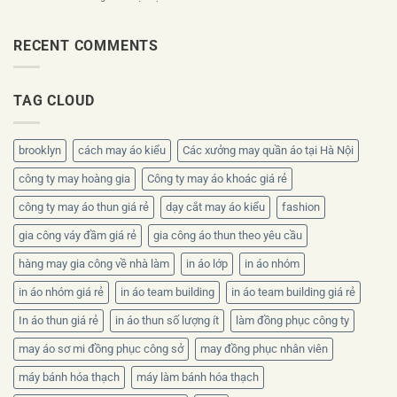
nên
Áo
công
thiết
đồng
ty
kế
phục
RECENT COMMENTS
theo
ra
nhân
bộ
sao?
viên
nhận
mùa
diện
TAG CLOUD
hè
thương
nên
hiệu
chọn
chất
brooklyn
cách may áo kiểu
Các xưởng may quần áo tại Hà Nội
liệu
nào?
công ty may hoàng gia
Công ty may áo khoác giá rẻ
công ty may áo thun giá rẻ
dạy cắt may áo kiểu
fashion
gia công váy đầm giá rẻ
gia công áo thun theo yêu cầu
hàng may gia công về nhà làm
in áo lớp
in áo nhóm
in áo nhóm giá rẻ
in áo team building
in áo team building giá rẻ
In áo thun giá rẻ
in áo thun số lượng ít
làm đồng phục công ty
may áo sơ mi đồng phục công sở
may đồng phục nhân viên
máy bánh hóa thạch
máy làm bánh hóa thạch