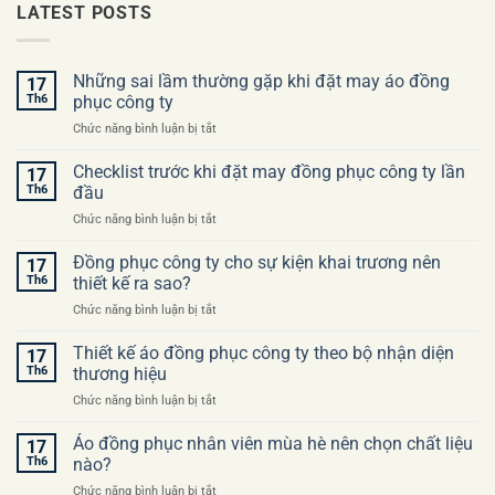
LATEST POSTS
Những sai lầm thường gặp khi đặt may áo đồng
17
Th6
phục công ty
ở
Chức năng bình luận bị tắt
Những
sai
Checklist trước khi đặt may đồng phục công ty lần
17
lầm
Th6
đầu
thường
ở
Chức năng bình luận bị tắt
gặp
Checklist
khi
trước
Đồng phục công ty cho sự kiện khai trương nên
đặt
17
khi
may
Th6
thiết kế ra sao?
đặt
áo
ở
Chức năng bình luận bị tắt
may
đồng
Đồng
đồng
phục
phục
Thiết kế áo đồng phục công ty theo bộ nhận diện
phục
17
công
công
công
Th6
thương hiệu
ty
ty
ty
ở
Chức năng bình luận bị tắt
cho
lần
Thiết
sự
đầu
kế
Áo đồng phục nhân viên mùa hè nên chọn chất liệu
kiện
17
áo
khai
Th6
nào?
đồng
trương
ở
Chức năng bình luận bị tắt
phục