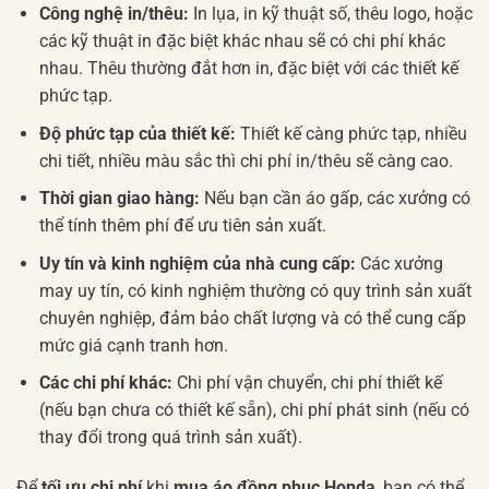
Công nghệ in/thêu:
In lụa, in kỹ thuật số, thêu logo, hoặc
các kỹ thuật in đặc biệt khác nhau sẽ có chi phí khác
nhau. Thêu thường đắt hơn in, đặc biệt với các thiết kế
phức tạp.
Độ phức tạp của thiết kế:
Thiết kế càng phức tạp, nhiều
chi tiết, nhiều màu sắc thì chi phí in/thêu sẽ càng cao.
Thời gian giao hàng:
Nếu bạn cần áo gấp, các xưởng có
thể tính thêm phí để ưu tiên sản xuất.
Uy tín và kinh nghiệm của nhà cung cấp:
Các xưởng
may uy tín, có kinh nghiệm thường có quy trình sản xuất
chuyên nghiệp, đảm bảo chất lượng và có thể cung cấp
mức giá cạnh tranh hơn.
Các chi phí khác:
Chi phí vận chuyển, chi phí thiết kế
(nếu bạn chưa có thiết kế sẵn), chi phí phát sinh (nếu có
thay đổi trong quá trình sản xuất).
Để
tối ưu chi phí
khi
mua áo đồng phục Honda
, bạn có thể