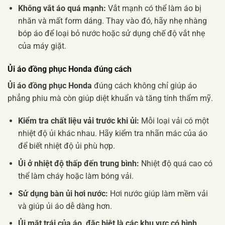
Không vắt áo quá mạnh:
Vắt mạnh có thể làm áo bị
nhăn và mất form dáng. Thay vào đó, hãy nhẹ nhàng
bóp áo để loại bỏ nước hoặc sử dụng chế độ vắt nhẹ
của máy giặt.
Ủi áo đồng phục Honda đúng cách
Ủi áo đồng phục Honda
đúng cách không chỉ giúp áo
phẳng phiu mà còn giúp diệt khuẩn và tăng tính thẩm mỹ.
Kiểm tra chất liệu vải trước khi ủi:
Mỗi loại vải có một
nhiệt độ ủi khác nhau. Hãy kiểm tra nhãn mác của áo
để biết nhiệt độ ủi phù hợp.
Ủi ở nhiệt độ thấp đến trung bình:
Nhiệt độ quá cao có
thể làm cháy hoặc làm bóng vải.
Sử dụng bàn ủi hơi nước:
Hơi nước giúp làm mềm vải
và giúp ủi áo dễ dàng hơn.
Ủi mặt trái của áo, đặc biệt là các khu vực có hình