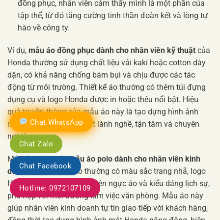
đồng phục, nhân viên cảm thấy mình là một phần của
tập thể, từ đó tăng cường tinh thần đoàn kết và lòng tự
hào về công ty.
Ví dụ,
mẫu áo đồng phục dành cho nhân viên kỹ thuật
của
Honda thường sử dụng chất liệu vải kaki hoặc cotton dày
dặn, có khả năng chống bám bụi và chịu được các tác
động từ môi trường. Thiết kế áo thường có thêm túi đựng
dụng cụ và logo Honda được in hoặc thêu nổi bật. Hiệu
quả truyền thông của mẫu áo này là tạo dựng hình ảnh
Chat WhatsApp
những người thợ kỹ thuật lành nghề, tận tâm và chuyên
nghiệp.
Chat Zalo
Một ví dụ khác là
mẫu áo polo dành cho nhân viên kinh
Chat Facebook
doanh
của Honda. Áo thường có màu sắc trang nhã, logo
Honda được thêu tinh tế trên ngực áo và kiểu dáng lịch sự,
Hotline: 0972107109
phù hợp với môi trường làm việc văn phòng. Mẫu áo này
giúp nhân viên kinh doanh tự tin giao tiếp với khách hàng,