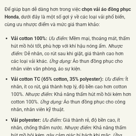
Để giúp bạn dễ dàng hơn trong việc
chọn vải áo đồng phục
Honda
, dưới đây là một số gợi ý về các loại vải phổ biến,
cùng ưu nhược điểm và mức giá tham khảo:
Vải cotton 100%:
Ưu điểm:
Mềm mại, thoáng mát, thấm
hút mồ hôi tốt, phù hợp với khí hậu nóng ẩm.
Nhược
điểm:
Dễ nhăn, co rút sau khi giặt, giá thành cao hơn
các loại vải khác.
Ứng dụng:
Áo thun đồng phục cho
nhân viên văn phòng, áo sự kiện.
Vải cotton TC (65% cotton, 35% polyester):
Ưu điểm:
Ít
nhăn, ít co rút, giá thành hợp lý, độ bền cao hơn cotton
100%.
Nhược điểm:
Khả năng thấm hút mồ hôi kém hơn
cotton 100%.
Ứng dụng:
Áo thun đồng phục cho công
nhân, nhân viên kỹ thuật.
Vải polyester:
Ưu điểm:
Giá thành rẻ, độ bền cao, ít
nhăn, chống thấm nước.
Nhược điểm:
Khả năng thấm
hút mồ hôi kém, gây cảm giác bí bách khi mặc.
Ứng