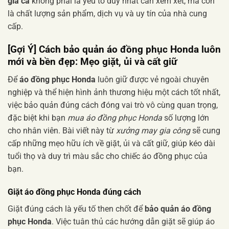
giá cả
không phải là yếu tố duy nhất cần xem xét, mà còn
là chất lượng sản phẩm, dịch vụ và uy tín của nhà cung
cấp.
[Gợi Ý] Cách
bảo quản áo đồng phục Honda
luôn
mới và bền đẹp: Mẹo giặt, ủi và cất giữ
Để
áo đồng phục Honda
luôn giữ được vẻ ngoài chuyên
nghiệp và thể hiện hình ảnh thương hiệu một cách tốt nhất,
việc bảo quản đúng cách đóng vai trò vô cùng quan trọng,
đặc biệt khi bạn
mua áo đồng phục Honda
số lượng lớn
cho nhân viên. Bài viết này từ
xưởng may gia công
sẽ cung
cấp những mẹo hữu ích về giặt, ủi và cất giữ, giúp kéo dài
tuổi thọ và duy trì màu sắc cho chiếc áo đồng phục của
bạn.
Giặt áo đồng phục Honda đúng cách
Giặt đúng cách là yếu tố then chốt để
bảo quản áo đồng
phục Honda
. Việc tuân thủ các hướng dẫn giặt sẽ giúp áo