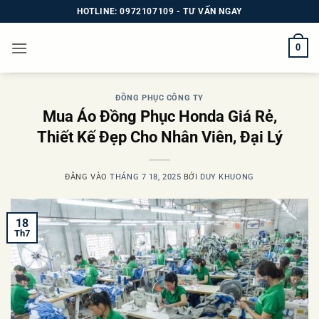
Bỏ
HOTLINE: 0972107109 - TƯ VẤN NGAY
qua
nội
0
dung
ĐỒNG PHỤC CÔNG TY
Mua Áo Đồng Phục Honda Giá Rẻ,
Thiết Kế Đẹp Cho Nhân Viên, Đại Lý
ĐĂNG VÀO
THÁNG 7 18, 2025
BỞI
DUY KHUONG
18
Th7